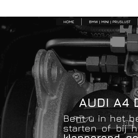
HOME
BMW | MINI | PRIJSLIJST
AUDI A4 
Bent u in het b
starten of bij
klapperend g