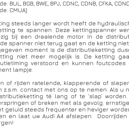
ode: BUL, BGB, BWE, BPJ, CDNC, CDNB, CFKA, CDN
ode: CMUA)
tting steeds langer wordt heeft de hydraulis
etting te spannen. Deze kettingspanner wer
zig bij een draaiende motor. In de distribu
 de spanner niet terug gaat en de ketting niet
 gegeven moment is de distributieketting du
ing niet meer mogelijk is. De ketting ga
ibutietiming verstoord en kunnen foutcodes
nt lampje.
ten of rijden ratelende, klapperende of slep
 z.s.m. contact met ons op te nemen. Als u
istributieketting té lang of te ‘slap’ worden
erspringen of breken met als gevolg: ernsti
 het geluid steeds frequenter en heviger worde
oren en laat uw Audi A4 afslepen. Doorrijden 
rgen!