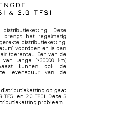
LENGDE
SI & 3.0 TFSI-
 distributieketting. Deze
jk brengt het regelmatig
ekte distributieketting.
edatum) voordoen en is dan
nair toerental. Een van de
 van lange (>30000 km)
arnaast kunnen ook de
rte levensduur van de
distributieketting op gaat
 TFSI en 2.0 TFSI.
Deze 3
tributieketting probleem: