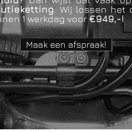
utieketting
. Wij lossen het d
nnen 1 werkdag voor
€949,-!
Maak een afspraak!