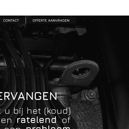
CONTACT
OFFERTE AANVRAGEN
VERVANGEN
u bij het (koud)
 een
ratelend
of
op een
probleem