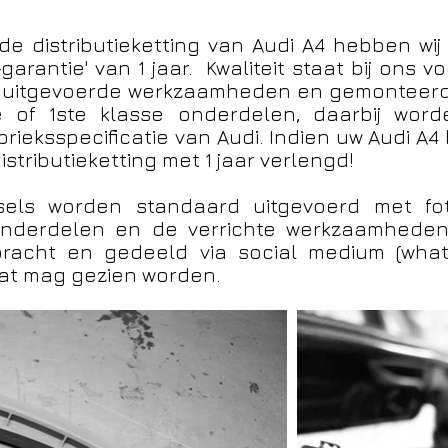
e distributieketting van Audi A4 hebben wij e
arantie' van 1 jaar. Kwaliteit staat bij ons 
ns uitgevoerde werkzaamheden en gemonteerd
e of 1ste klasse onderdelen, daarbij worde
ieksspecificatie van Audi. Indien uw Audi A4 b
stributieketting met 1 jaar verlengd!
wissels worden standaard uitgevoerd met fo
onderdelen en de verrichte werkzaamheden
bracht en gedeeld via social medium (whatsa
at mag gezien worden.