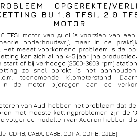
PROBLEEM: OPGEREKTE/VER
ETTING BIJ 1.8 TFSI, 2.0 TF
MOTOR
 3.0 TFSI motor van Audi is voorzien van een
n theorie onderhoudsvrij, maar in de prakti
 Het meest voorkomend probleem is de opger
ketting kan zich al na 4-5 jaar (na producti
 start of bij verhoogd (2500-3000 rpm) statio
tting zo snel oprekt is het aanhouden
n i.c.m. toenemende kilometerstand. Da
n in de motor bijdragen aan de verko
motoren van Audi hebben het probleem dat de 
oren met meeste kettingproblemen zijn de 1.8
 de volgende modellen van Audi en hebben dis
ode: CDHB, CABA, CABB, CDHA, CDHB, CJEB)