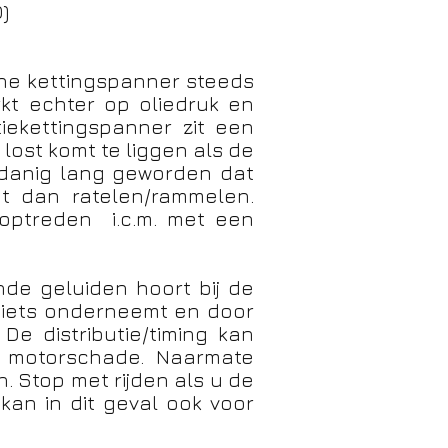
D)
che kettingspanner steeds
kt echter op oliedruk en
tiekettingspanner zit een
 lost komt te liggen als de
sdanig lang geworden dat
at dan ratelen/rammelen.
 optreden i.c.m. met een
ende geluiden hoort bij de
 niets onderneemt en door
. De distributie/timing kan
ge motorschade. Naarmate
n. Stop met rijden als u de
kan in dit geval ook voor