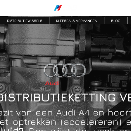
DISTRIBUTIEWISSELS
KLEPSEALS VERVANGEN
BLOG
DISTRIBUTIEKETTING 
ezit van een Audi A4 en hoort 
 het optrekken (accelereren)
eluid?
Dan wijst dat vaak 