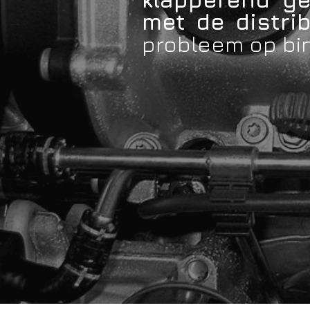
met de distrib
probleem op bi