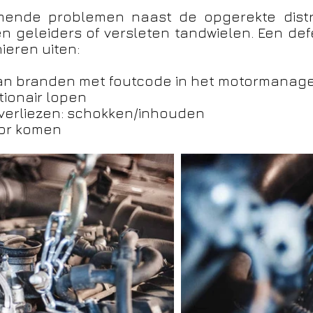
nde problemen naast de opgerekte distrib
n geleiders of versleten tandwielen. Een defe
ieren uiten:
aan branden met foutcode in het motormana
tionair lopen
verliezen: schokken/inhouden
otor komen