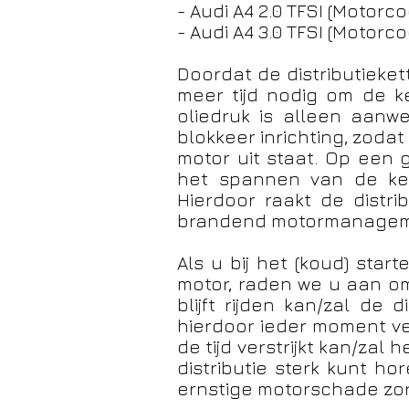
- Audi A4 2.0 TFSI (Motorc
- Audi A4 3.0 TFSI (Motorc
Doordat de distributieke
meer tijd nodig om de k
oliedruk is alleen aanwe
blokkeer inrichting, zodat
motor uit staat. Op een
het spannen van de kett
Hierdoor raakt de distr
brandend motormanageme
Als u bij het (koud) star
motor, raden we u aan om
blijft rijden kan/zal de d
hierdoor ieder moment v
de tijd verstrijkt kan/zal
distributie sterk kunt h
ernstige motorschade zo