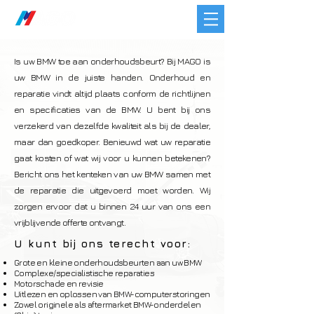
Is uw BMW toe aan onderhoudsbeurt? Bij MAGO is
uw BMW in de juiste handen. Onderhoud en
reparatie vindt altijd plaats conform de richtlijnen
en specificaties van de BMW. U bent bij ons
verzekerd van dezelfde kwaliteit als bij de dealer,
maar dan goedkoper.​​ Benieuwd wat uw reparatie
gaat kosten of wat wij voor u kunnen betekenen?
Bericht ons het kenteken van uw BMW samen met
de reparatie die uitgevoerd moet worden. Wij
zorgen ervoor dat u binnen 24 uur van ons een
vrijblijvende offerte ontvangt.
U kunt bij ons terecht voor:
Grote en kleine onderhoudsbeurten aan uw BMW
Complexe/specialistische reparaties
Motorschade en revisie
Uitlezen en oplossen van BMW-computerstoringen
Zowel originele als aftermarket BMW-onderdelen