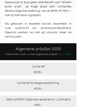
Deze prijs is dus geen starttarief voor "alleen
even snel". Je krijgt altijd een complete,
deskundige benadering van je BMW of MINI —
ook bij kleinere ingrepen.
Wij geloven in kwaliteit boven kwantiteit. In
rust, overzicht en verantwoordelijkheid.
Daarom werken wij niet op volume, maar op
vertrouwen.
Algemene prijslijst 2025
Hieronder vindt u onze algemene prijzen
incl. BTW.
Uurtarief
€109,-
Uurtarief bij diagnosestelling
€129,-
Gebruik BMW diagnose apparatuur (uitlezen)
€40,-