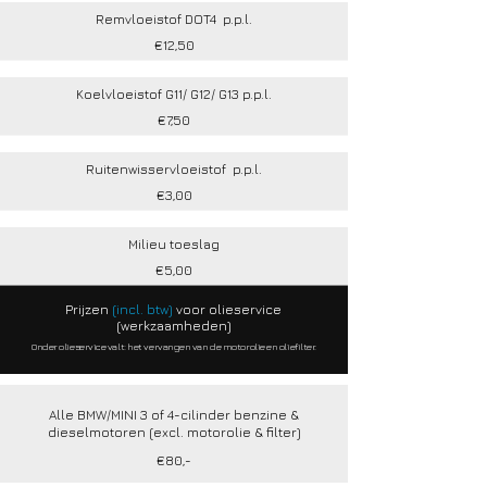
Remvloeistof DOT4 p.p.l.
€12,50
Koelvloeistof G11/ G12/ G13 p.p.l.
€7,50
Ruitenwisservloeistof p.p.l.
€3,00
Milieu toeslag
€5,00
Prijzen
(incl. btw)
voor olieservice
(werkzaamheden)
Onder olieservice valt: het vervangen van de motorolie en oliefilter.
Alle BMW/MINI 3 of 4-cilinder benzine &
dieselmotoren (excl. motorolie & filter)
€80,-