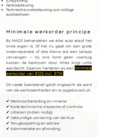
(Chip) tuning
Aankoopkeuring
Technische ondersteuning voor collega
autobedrijven
Minimale werkorder principe
Bij MAGO behandelen we elke auto alsof het
onze eigen is. Of het nu gaat om een grote
motorreparatie of iets kleins als een lampje
vervangen — bij ons komt geen voertuig
tussen de bedrijven door. Alles krijgt volle
aandacht. Daarom hanteren wij een
minimale
werkorder van €129 incl. BTW.
Dit vaste basistarief geldt ongeacht de aard
van de werkzaamheden en is opgebouwd uit:
✔ Werkvoorbereiding en inname
✔ Korte technische inspectie of controle
✔ Uitlezen (indien nodig)
✔ Vakkundige uitvoering van de klus
✔ Terugkoppeling en advies
✔ Administratie en afronding