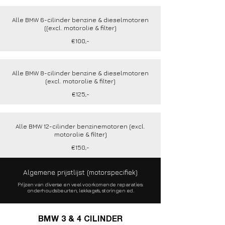
Alle BMW 6-cilinder benzine & dieselmotoren
((excl. motorolie & filter)
€100,-
Alle BMW 8-cilinder benzine & dieselmotoren
(excl. motorolie & filter)
€125,-
Alle BMW 12-cilinder benzinemotoren (excl.
motorolie & filter)
€150,-
Algemene prijstlijst
(motorspecifiek)
Prijzen van diverse en veel voorkomende reparaties:
onderhoudsbeurten, lekkage's, storingen ed.
BMW 3 & 4 CILINDER