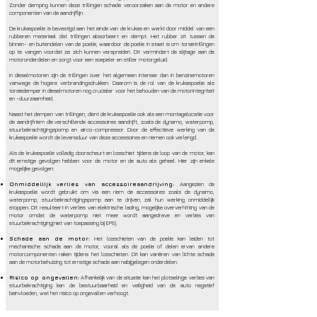
Zonder demping kunnen deze trillingen schade veroorzaken aan de motor en andere
componenten van de aandrijflijn.
De krukaspoelie is bevestigd aan het einde van de krukas en werkt door middel van een
rubberen materiaal dat trillingen absorbeert en dempt. Het rubber zit tussen de
binnen- en buitendelen van de poelie, waardoor de poelie in staat is om torsietrillingen
op te vangen voordat ze zich kunnen verspreiden. Dit vermindert de slijtage aan de
motoronderdelen en zorgt voor een soepeler en stiller motorgeluid.
In dieselmotoren zijn de trillingen over het algemeen intenser dan in benzinemotoren
vanwege de hogere verbrandingsdrukken. Daarom is de rol van de krukaspoelie als
torsiedemper in dieselmotoren nog crucialer voor het behouden van de motorintegriteit
en -duurzaamheid.
Naast het dempen van trillingen, dient de krukaspoelie ook als een montagelocatie voor
de aandrijfriem die verschillende accessoires aandrijft, zoals de dynamo, waterpomp,
stuurbekrachtigingspomp en airco-compressor. Door de effectieve werking van de
krukaspoelie wordt de levensduur van deze accessoires en riemen ook verlengd.
Als de krukaspoelie volledig doorscheurt en losschiet tijdens de loop van de motor, kan
dit ernstige gevolgen hebben voor de motor en de auto als geheel. Hier zijn enkele
mogelijke gevolgen:
Onmiddellijk verlies van accessoireaandrijving:
Aangezien de
krukaspoelie wordt gebruikt om via een riem de accessoires zoals de dynamo,
waterpomp, stuurbekrachtigingspomp aan te drijven, zal hun werking onmiddellijk
stoppen. Dit resulteert in verlies van elektrische lading, mogelijke oververhitting van de
motor omdat de waterpomp niet meer wordt aangedreve en verlies van
stuurbekrachtiging(niet van toepassing bij EPS).
Schade aan de motor:
Het losschieten van de poelie kan leiden tot
mechanische schade aan de motor, vooral als de poelie of delen ervan andere
motorcomponenten raken tijdens het losschieten. Dit kan variëren van lichte schade
aan de motorbehuizing tot ernstige schade aan nabijgelegen onderdelen.
Risico op ongevallen:
Afhankelijk van de situatie kan het plotselinge verlies van
stuurbekrachtiging kan de bestuurbaarheid en veiligheid van de auto negatief
beïnvloeden, wat het risico op ongevallen verhoogt.