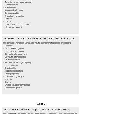
- Tandwiel van de hogedrukpomp
- Oliepompketting
- Brandplaatjes
- Kleppendekselpakking
- Carterpanpakking
- Krukaskeerring bakzijde
- Motorolie
- Oliefilter
- Diverse bevestigingsmateriaal
- 12 maanden garantie
N47.DW7: DISTRIBUTIEWISSEL (STANDAARD) MINI´S MET ALL4
Het compleet vervangen van alle distributiekettingen met spanners en geleiders:
- Diagnose
- Distributieketting boven
- Distributieketting onder
- Distributiekettingspanners
- Distributiekettinggeleiders
- Nokkenastandwiel
- Tandwiel van de hogedrukpomp
- Oliepompketting
- Brandplaatjes
- Kleppendekselpakking
- Carterpanpakking
- Krukaskeerring bakzijde
- Motorolie
- Oliefilter
- Diverse bevestigingsmateriaal
- 12 maanden garantie
TURBO:
N47.T1: TURBO VERVANGEN (NIEUW & M.U.V. 25D-VARIANT)
Het compleet vervangen van de turbo (nieuw & origineel ) incl. afdichtingen en