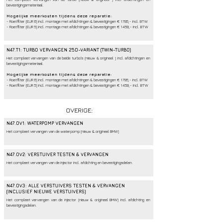
bevestigingsmateriaal.
Mogelijke meerkosten tijdens deze reparatie:
- Roetfilter (EUR 6) incl. montage met afdichtingen & bevestigingen € 1795,- incl. BTW
- Roetfilter (EUR 5) incl. montage met afdichtingen & bevestigingen € 1459,- incl. BTW
N47.T1: TURBO VERVANGEN 25D-VARIANT (TWIN-TURBO)
Het compleet vervangen van de beide turbo's (nieuw & origineel ) incl. afdichtingen en
bevestigingsmateriaal.
Mogelijke meerkosten tijdens deze reparatie:
- Roetfilter (EUR 6) incl. montage met afdichtingen & bevestigingen € 1795,- incl. BTW
- Roetfilter (EUR 5) incl. montage met afdichtingen & bevestigingen € 1459,- incl. BTW
OVERIGE:
N47.OV1: WATERPOMP VERVANGEN
Het compleet vervangen van de waterpomp (nieuw & origineel BMW)
N47
.OV2: VERSTUIVER TESTEN & VERVANGEN
Het compleet vervangen van de injector incl. afdichting en bevestigingsdelen.
N47
.OV3: ALLE VERSTUIVERS TESTEN & VERVANGEN
(INCLUSIEF NIEUWE VERSTUIVERS)
Het compleet vervangen van de injector (nieuw & origineel BMW) incl. afdichting en
bevestigingsdelen.