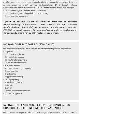
met het speciaal gereedschap of de distributieketting is opgerekt, checken de kleptiming
en controleren de staat van de kettinggeleiders. Dit is inclusief nieuwe
kleppendekselpakking en brandplaatjes.
D
e N47-motor heeft in totaal drie kettingen:
- Distributieketting van de nokkenassen (bovenste)
- Distributieketting van de hogedrukpomp (middelste)
- Oliepompketting (onderste)
Tijdens de controle kunnen we enkel de staat van de bovenste
distributieketting controleren! Het advies om de complete
distributiewissel (preventief) uit te voeren als de motor meer dan
200.000 km heeft gelopen. Dit om mogelijke schade te voorkomen en
de betrouwbaarheid van de N47-motor te waarborgen.
N47.DW1: DISTRIBUTIEWISSEL (STANDAARD)
Het compleet vervangen van alle distributiekettingen met spanners en geleiders:
- Diagnose
- Distributieketting boven
- Distributieketting onder
- Distributiekettingspanners
- Distributiekettinggeleiders
- Nokkenastandwiel
- Tandwiel van de hogedrukpomp
- Oliepompketting
- Brandplaatjes
- Kleppendekselpakking
- Carterpanpakking
- Krukaskeerring bakzijde
- Motorolie
- Oliefilter
- Diverse bevestigingsmateriaal
- 12 maanden garantie
N47.DW2: DISTRIBUTIEWISSEL I.C.M. DRIJFSTANGLAGERS
CONTROLEREN (EXCL. NIEUWE DRIJFSTANGLAGERS)
Het compleet vervangen van de distributiekettingset + (preventief) controleren van alle