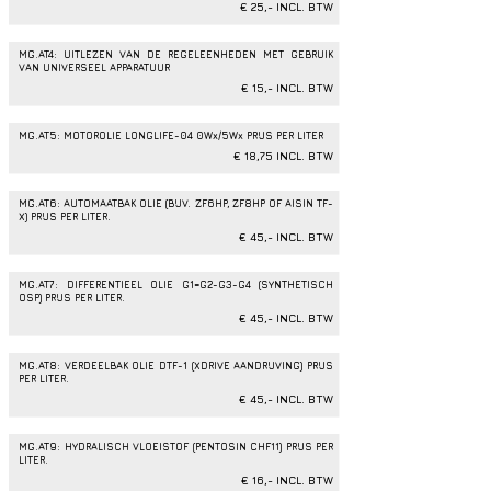
€ 25,- INCL. BTW
MG.AT4: UITLEZEN VAN DE REGELEENHEDEN MET GEBRUIK
VAN UNIVERSEEL APPARATUUR
€ 15,- INCL. BTW
MG.AT5: MOTOROLIE LONGLIFE-04 0Wx/5Wx PRIJS PER LITER
€ 18,75 INCL. BTW
MG.AT6: AUTOMAATBAK OLIE (BIJV. ZF6HP, ZF8HP OF AISIN TF-
X) PRIJS PER LITER.
€ 45,- INCL. BTW
MG.AT7: DIFFERENTIEEL OLIE G1=G2-G3-G4 (SYNTHETISCH
OSP) PRIJS PER LITER.
€ 45,- INCL. BTW
MG.AT8: VERDEELBAK OLIE DTF-1 (XDRIVE AANDRIJVING) PRIJS
PER LITER.
€ 45,- INCL. BTW
MG.AT9: HYDRALISCH VLOEISTOF (PENTOSIN CHF11) PRIJS PER
LITER.
€ 16,- INCL. BTW