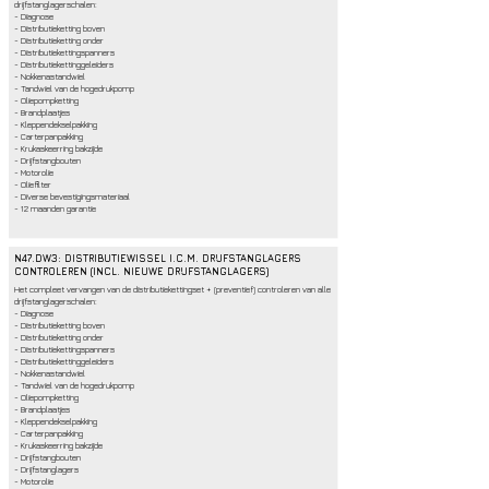
drijfstanglagerschalen:
- Diagnose
- Distributieketting boven
- Distributieketting onder
- Distributiekettingspanners
- Distributiekettinggeleiders
- Nokkenastandwiel
- Tandwiel van de hogedrukpomp
- Oliepompketting
- Brandplaatjes
- Kleppendekselpakking
- Carterpanpakking
- Krukaskeerring bakzijde
- Drijfstangbouten
- Motorolie
- Oliefilter
- Diverse bevestigingsmateriaal
- 12 maanden garantie
N47.DW3: DISTRIBUTIEWISSEL I.C.M. DRIJFSTANGLAGERS
CONTROLEREN (INCL. NIEUWE DRIJFSTANGLAGERS)
Het compleet vervangen van de distributiekettingset + (preventief) controleren van alle
drijfstanglagerschalen:
- Diagnose
- Distributieketting boven
- Distributieketting onder
- Distributiekettingspanners
- Distributiekettinggeleiders
- Nokkenastandwiel
- Tandwiel van de hogedrukpomp
- Oliepompketting
- Brandplaatjes
- Kleppendekselpakking
- Carterpanpakking
- Krukaskeerring bakzijde
- Drijfstangbouten
- Drijfstanglagers
- Motorolie