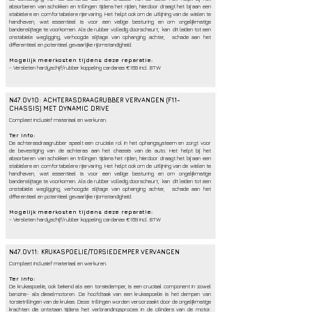
absorberen van schokken en trillingen tijdens het rijden, hierdoor draagt het bij aan een
stabielere en comfortabelere rijervaring. Het helpt ook om de uitlijning van de wielen te
handhaven, wat essentieel is voor een veilige besturing en om ongelijkmatige
bandenslijtage te voorkomen. Als de rubber volledig doorscheurt, kan dit leiden tot een
onstabiele wegligging, verhoogde slijtage van ophanging achter, schade aan het
differentieel en potentieel gevaarlijke rijomstandigheid.
Mogelijk meerkosten tijdens deze reparatie:
- Versleten hardyschijf/rubber koppeling cardanas €169 incl. BTW
N47.OV10: ACHTERASDRAAGRUBBER VERVANGEN (F11-
CHASSIS) MET DYNAMIC DRIVE
Compleet inclusief materiaal en werkuren.
Ter info:
De achterasdraagrubber speelt een cruciale rol in het ophangsysteem en zorgt voor
de bevestiging van de achteras aan het chassis van de auto. Het helpt bij het
absorberen van schokken en trillingen tijdens het rijden, hierdoor draagt het bij aan een
stabielere en comfortabelere rijervaring. Het helpt ook om de uitlijning van de wielen te
handhaven, wat essentieel is voor een veilige besturing en om ongelijkmatige
bandenslijtage te voorkomen. Als de rubber volledig doorscheurt, kan dit leiden tot een
onstabiele wegligging, verhoogde slijtage van ophanging achter, schade aan het
differentieel en potentieel gevaarlijke rijomstandigheid.
Mogelijk meerkosten tijdens deze reparatie:
- Versleten hardyschijf/rubber koppeling cardanas €169 incl. BTW
N47.OV11: KRUKASPOELIE/TORSIEDEMPER VERVANGEN
Compleet inclusief materiaal en werkuren.
Ter info:
De krukaspoelie, ook bekend als een torsiedemper, is een cruciaal component in zowel
benzine- als dieselmotoren. De hoofdtaak van een krukaspoelie is het dempen van
torsietrillingen van de krukas. Deze trillingen worden veroorzaakt door de ongelijkmatige
krachten die ontstaan tijdens het verbrandingsproces in de cilinders van de motor.