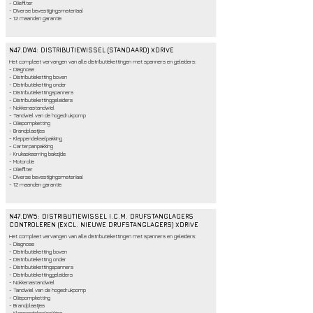
- Oliefilter
- Diverse bevestigingsmateriaal
- 12 maanden garantie
N47.DW4: DISTRIBUTIEWISSEL (STANDAARD) XDRIVE
Het compleet vervangen van alle distributiekettingen met spanners en geleiders:
- Diagnose
- Distributieketting boven
- Distributieketting onder
- Distributiekettingspanners
- Distributiekettinggeleiders
- Nokkenastandwiel
- Tandwiel van de hogedrukpomp
- Oliepompketting
- Brandplaatjes
- Kleppendekselpakking
- Carterpanpakking
- Krukaskeerring bakzijde
- Motorolie
- Oliefilter
- Diverse bevestigingsmateriaal
- 12 maanden garantie
N47.DW5: DISTRIBUTIEWISSEL I.C.M. DRIJFSTANGLAGERS
CONTROLEREN (EXCL. NIEUWE DRIJFSTANGLAGERS) XDRIVE
Het compleet vervangen van alle distributiekettingen met spanners en geleiders:
- Diagnose
- Distributieketting boven
- Distributieketting onder
- Distributiekettingspanners
- Distributiekettinggeleiders
- Nokkenastandwiel
- Tandwiel van de hogedrukpomp
- Oliepompketting
- Brandplaatjes