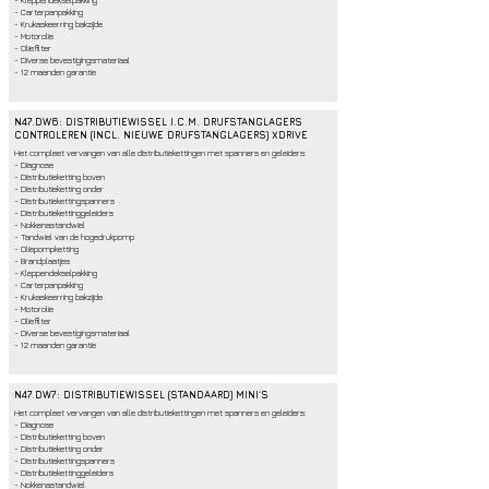
- Kleppendekselpakking
- Carterpanpakking
- Krukaskeerring bakzijde
- Motorolie
- Oliefilter
- Diverse bevestigingsmateriaal
- 12 maanden garantie
N47.DW6: DISTRIBUTIEWISSEL I.C.M. DRIJFSTANGLAGERS
CONTROLEREN (INCL. NIEUWE DRIJFSTANGLAGERS) XDRIVE
Het compleet vervangen van alle distributiekettingen met spanners en geleiders:
- Diagnose
- Distributieketting boven
- Distributieketting onder
- Distributiekettingspanners
- Distributiekettinggeleiders
- Nokkenastandwiel
- Tandwiel van de hogedrukpomp
- Oliepompketting
- Brandplaatjes
- Kleppendekselpakking
- Carterpanpakking
- Krukaskeerring bakzijde
- Motorolie
- Oliefilter
- Diverse bevestigingsmateriaal
- 12 maanden garantie
N47.DW7: DISTRIBUTIEWISSEL (STANDAARD) MINI´S
Het compleet vervangen van alle distributiekettingen met spanners en geleiders:
- Diagnose
- Distributieketting boven
- Distributieketting onder
- Distributiekettingspanners
- Distributiekettinggeleiders
- Nokkenastandwiel