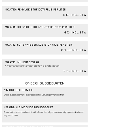
MG.AT10: REMVLOEISTOF DOT4 PRIJS PER LITER.
€ 12,- INCL. BTW
MG.AT11: KOELVLOEISTOF G11/G12/G13 PRIJS PER LITER.
€ 7,- INCL. BTW
MG.AT12: RUITENWISSERVLOEISTOF PRIJS PER LITER.
€ 3,50 INCL. BTW
MG.AT13: MILLEUTOESLAG
Afvoer afgewerkte vloeistoffen & onderdelen
€ 5,- INCL. BTW
ONDERHOUDSBEURTEN:
N47.OB1: OLIESERVICE
Onder olieservice valt: oliewissel en het vervangen van oliefilter.
N47.OB2: KLEINE ONDERHOUDSBEURT
Onder kleine onderhoudsbeurt valt: olieservice, algemene voertuiginspectie & uitlezen
regeleenheden.