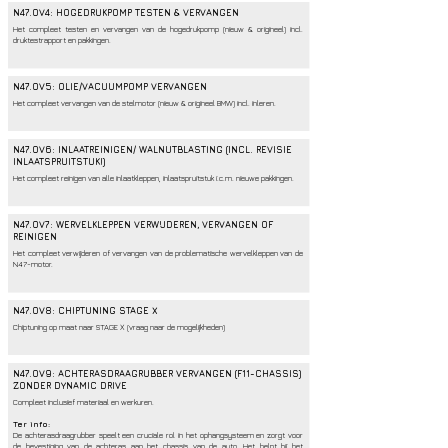
N47
.OV4: HOGEDRUKPOMP TESTEN & VERVANGEN
Het compleet testen en vervangen van de hogedrukpomp (nieuw & origineel) incl.
druktestrapport en pakkingen.
N47
.OV5: OLIE/VACUUMPOMP VERVANGEN
Het compleet vervangen van de stelmotor (nieuw & origineel BMW) incl. inleren.
N47
.OV6: INLAATREINIGEN/ WALNUTBLASTING (INCL. REVISIE
INLAATSPRUITSTUK!)
Het compleet reinigen van alle inlaatkleppen, inlaatspruitstuk i.c.m. nieuwe pakkingen.
N47
.OV7: WERVELKLEPPEN VERWIJDEREN, VERVANGEN OF
REINIGEN
Het compleet verwijderen of vervangen van de problematische wervelkleppen van de
N47-motor.
N47
.OV8: CHIPTUNING STAGE X
Chiptuning op maat naar STAGE X (vraag naar de mogelijkheden)
N47.OV9: ACHTERASDRAAGRUBBER VERVANGEN (F11-CHASSIS)
ZONDER DYNAMIC DRIVE
Compleet inclusief materiaal en werkuren.
Ter info:
De achterasdraagrubber speelt een cruciale rol in het ophangsysteem en zorgt voor
de bevestiging van de achteras aan het chassis van de auto. Het helpt bij het