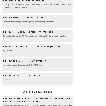
N47.OB3: GROTE ONDERHOUDSBEURT
Onder grote onderhoudsbeurt valt: kleine onderhoudsbeurt + luchtfilter, brandstoffilter
en uitgebreide voertuigcontrole.
N47.OB4: MOTOR FLUSHEN/SPOELEN
Complete motorreiniging zonder gebruik van schadelijk solventen!
N47.OB5: SERVICEBEURT AUTOMAATBAK (8HP)
Complete automaatbak (8HPxx) service met originele ZF-olie en transmissiefilter.
N47.OB6: DIFFERENTIEEL OLIE VERVANGEN (PER DIFF.)
Hypoid Axle Oil G1
N47.OB7: OLIE VERDEELBAK VERVANGEN
Verversing van verdeelbak olie incl. BMW DTF-olie.
N47.OB8: REMVLOEISTOF SERVICE
DOT4 LV
DISTRIBUTIEWISSELS:
N47.
DWC: KLEPPENDEKSEL DEMONTEREN EN KLEPTIMING VAN
DE NOKKENASSEN CONTROLEREN
Twijfels over de staat van de timing of distributieketting van de N47-motor? Wij kijken