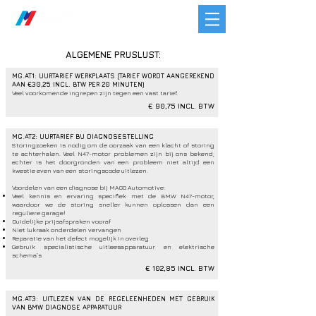
ALGEMENE PRIJSLIJST:
MG.AT1: UURTARIEF WERKPLAATS (TARIEF WORDT AANGEREKEND
AAN €30,25 INCL. BTW PER 20 MINUTEN)
Veel voorkomende ingrepen zijn tegen een vast tarief.
€ 90,75 INCL. BTW
MG.AT2: UURTARIEF BIJ DIAGNOSESTELLING
Storingzoeken is nodig om de oorzaak van een klacht of storing
te achterhalen. Veel N47-motor problemen zijn bij ons bekend,
echter is het doorgronden van een probleem niet altijd een
kwestie even van een storingscode uitlezen.
Voordelen van een diagnose bij MAGO Automotive:
Veel kennis en ervaring specifiek met de BMW N47-motor,
waardoor we de storing sneller kunnen oplossen dan een
reguliere garage!
Duidelijke prijsafspraken vooraf
Niet lukraak onderdelen vervangen
Reparatie van het defect mogelijk in overleg
Gebruik specialistische uitleesapparatuur en elektrische
schema’s
€ 102,85 INCL. BTW
MG.AT3: UITLEZEN VAN DE REGELEENHEDEN MET GEBRUIK
VAN BMW DIAGNOSE APPARATUUR