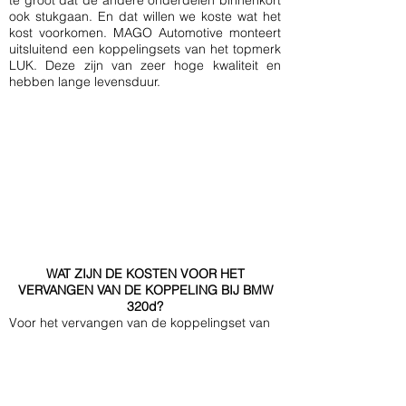
te groot dat de andere onderdelen binnenkort
ook stukgaan. En dat willen we koste wat het
kost voorkomen. MAGO Automotive monteert
uitsluitend een koppelingsets van het topmerk
LUK. Deze zijn van zeer hoge kwaliteit en
hebben lange levensduur.
WAT ZIJN DE KOSTEN VOOR HET
VERVANGEN VAN DE KOPPELING BIJ BMW
320d?
Voor het vervangen van de koppelingset van
de
N47 motoren
heeft MAGO Automotive een
€799,- incl.
vaste prijs van
BTW. Deze prijs is
geldig voor de volgende modellen van BMW:
BMW 116d, 118d, 120d en 123d in E81, E82, E87