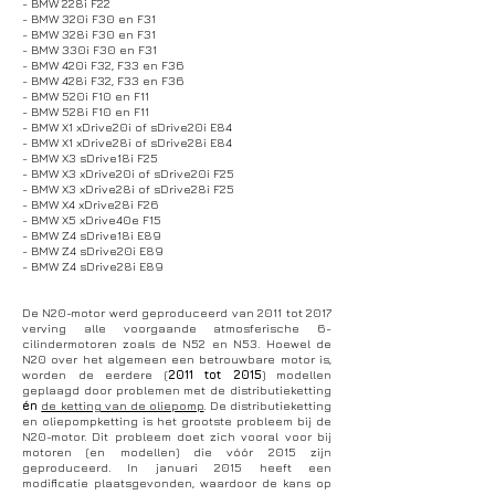
- BMW 228i F22
- BMW 320i F30 en F31
- BMW 328i F30 en F31
- BMW 330i F30 en F31
- BMW 420i F32, F33 en F36
- BMW 428i F32, F33 en F36
- BMW 520i F10 en F11
- BMW 528i F10 en F11
- BMW X1 xDrive20i of sDrive20i E84
- BMW X1 xDrive28i of sDrive28i E84
- BMW X3 sDrive18i F25
- BMW X3 xDrive20i of sDrive20i F25
- BMW X3 xDrive28i of sDrive28i F25
- BMW X4 xDrive28i F26
- BMW X5 xDrive40e F15
- BMW Z4 sDrive18i E89
- BMW Z4 sDrive20i E89
- BMW Z4 sDrive28i E89
De N20-motor werd geproduceerd van 2011 tot 2017
verving alle voorgaande atmosferische 6-
cilindermotoren zoals de N52 en N53. Hoewel de
N20 over het algemeen een betrouwbare motor is,
worden de eerdere (
2011 tot 2015
) modellen
geplaagd door problemen met de distributieketting
én
de ketting van de oliepomp
. De distributieketting
en oliepompketting is het grootste probleem bij de
N20-motor. Dit probleem doet zich vooral voor bij
motoren (en modellen) die vóór 2015 zijn
geproduceerd. In januari 2015 heeft een
modificatie plaatsgevonden, waardoor de kans op