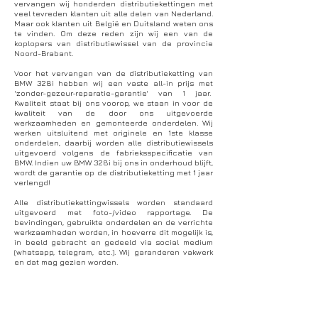
vervangen wij honderden distributiekettingen met
veel tevreden klanten uit alle delen van Nederland.
Maar ook klanten uit België en Duitsland weten ons
te vinden. Om deze reden zijn wij een van de
koplopers van distributiewissel van de provincie
Noord-Brabant.
Voor het vervangen van de distributieketting van
BMW 328i hebben wij een vaste all-in prijs met
'zonder-gezeur-reparatie-garantie' van 1 jaar.
Kwaliteit staat bij ons voorop, we staan in voor de
kwaliteit van de door ons uitgevoerde
werkzaamheden en gemonteerde onderdelen. Wij
werken uitsluitend met originele en 1ste klasse
onderdelen, daarbij worden alle distributiewissels
uitgevoerd volgens de fabrieksspecificatie van
BMW. Indien uw BMW 328i bij ons in onderhoud blijft,
wordt de garantie op de distributieketting met 1 jaar
verlengd!
Alle distributiekettingwissels worden standaard
uitgevoerd met foto-/video rapportage. De
bevindingen, gebruikte onderdelen en de verrichte
werkzaamheden worden, in hoeverre dit mogelijk is,
in beeld gebracht en gedeeld via social medium
(whatsapp, telegram, etc.). Wij garanderen vakwerk
en dat mag gezien worden.