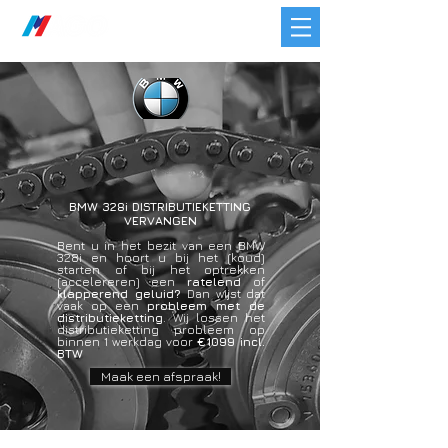
BMW 328i DISTRIBUTIEKETTING
VERVANGEN
Bent u in het bezit van een BMW
328i en hoort u bij het (koud)
starten of bij het optrekken
(accelereren) een
ratelend
of
klapperend geluid?
Dan wijst dat
vaak op een
probleem met de
distributieketting
. Wij lossen het
distributieketting probleem op
binnen 1 werkdag voor
€1099 incl.
BTW
Maak een afspraak!