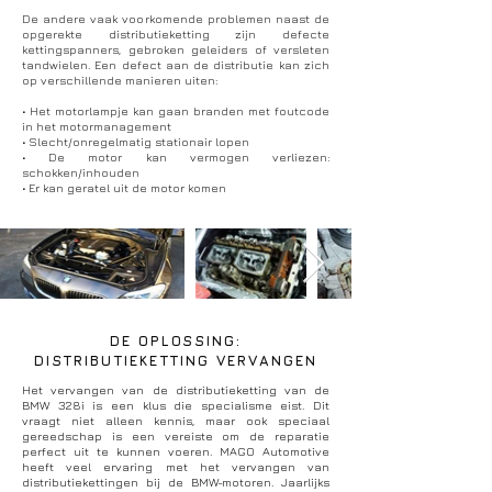
De andere vaak voorkomende problemen naast de
opgerekte distributieketting zijn defecte
kettingspanners, gebroken geleiders of versleten
tandwielen. Een defect aan de distributie kan zich
op verschillende manieren uiten:
• Het motorlampje kan gaan branden met foutcode
in het motormanagement
• Slecht/onregelmatig stationair lopen
• De motor kan vermogen verliezen:
schokken/inhouden
• Er kan geratel uit de motor komen
DE OPLOSSING:
DISTRIBUTIEKETTING VERVANGEN
Het vervangen van de distributieketting van de
BMW 328i is een klus die specialisme eist. Dit
vraagt niet alleen kennis, maar ook speciaal
gereedschap is een vereiste om de reparatie
perfect uit te kunnen voeren. MAGO Automotive
heeft veel ervaring met het vervangen van
distributiekettingen bij de BMW-motoren. Jaarlijks