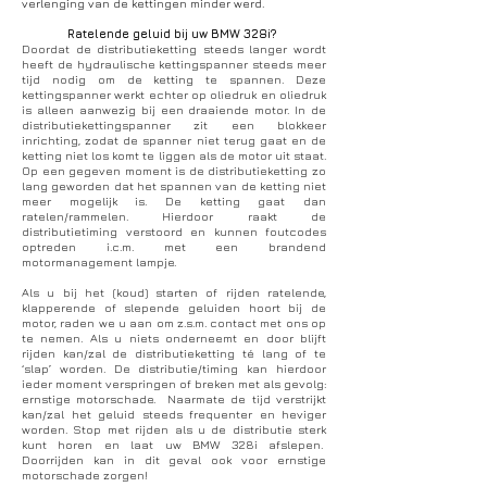
verlenging van de kettingen minder werd.
Ratelende geluid bij uw BMW 328i?
Doordat de distributieketting steeds langer wordt
heeft de hydraulische kettingspanner steeds meer
tijd nodig om de ketting te spannen. Deze
kettingspanner werkt echter op oliedruk en oliedruk
is alleen aanwezig bij een draaiende motor. In de
distributiekettingspanner zit een blokkeer
inrichting, zodat de spanner niet terug gaat en de
ketting niet los komt te liggen als de motor uit staat.
Op een gegeven moment is de distributieketting zo
lang geworden dat het spannen van de ketting niet
meer mogelijk is. De ketting gaat dan
ratelen/rammelen. Hierdoor raakt de
distributietiming verstoord en kunnen foutcodes
optreden i.c.m. met een brandend
motormanagement lampje.
Als u bij het (koud) starten of rijden ratelende,
klapperende of slepende geluiden hoort bij de
motor, raden we u aan om z.s.m. contact met ons op
te nemen. Als u niets onderneemt en door blijft
rijden kan/zal de distributieketting té lang of te
‘slap’ worden. De distributie/timing kan hierdoor
ieder moment verspringen of breken met als gevolg:
ernstige motorschade. Naarmate de tijd verstrijkt
kan/zal het geluid steeds frequenter en heviger
worden. Stop met rijden als u de distributie sterk
kunt horen en laat uw BMW 328i afslepen.
Doorrijden kan in dit geval ook voor ernstige
motorschade zorgen!