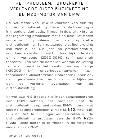
HET PROBLEEM: OPGEREKTE
VERLENGDE DISTRIBUTIEKETTING
BIJ N20-MOTOR VAN BMW
De N20-motor van BMW is voorzien van een vrij
dunne distributieketting. Deze distributieketting is
in theorie onderhoudsvrij, maar in de praktijk brengt
het regelmatig problemen met zich mee. Het meest
voorkomend probleem is de opgerekte
distributieketting. Een ratelende distributieketting
kan zich al na 4-5 jaar (na productiedatum)
voordoen en is dan vooral hoorbaar bij koude start
of bij verhoogd
(2500-3000
rpm) stationair
toerental. Een van de oorzaken waarom de ketting
zo snel oprekt is het aanhouden van lange
(>30000 km) onderhoudsintervallen i.c.m.
toenemende kilometerstand. Daarnaast kunnen ook
de uitgeoefende krachten in de motor bijdragen
aan de verkorte levensduur van de
distributieketting.
Vrijwel alle N & B-reeks 4 cilinder benzinemotoren
van BMW hebben het probleem dat de
distributieketting op gaat rekken. BMW-motoren met
meeste kettingproblemen zijn : N13,
N20
, N43, N46,
B38 en B48. In dit blogartikel bespreken wij de
distributieketting probleem van de BMW
N20-
motor
. Deze motor is te vinden in de volgende
modellen van BMW:
- BMW 125i F20 en F21