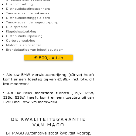
Oliepompketting
Distributiekettingspanners
Tandwiel van de nokkenas
Distributiekettinggeleiders
Tandwiel van de hogedrukpomp
Olie sproeier
Klepdekselpakking
Distributiehuispakking
Carterpanpakking
Motorolie en oliefilter
Brandplaatjes van injectiesysteem
€1599,- All-in
* Als uw BMW vierwielaandrijving (xDrive) heeft
komt er een toeslag bij van €389,- incl. btw, dit
ivm meerwerk!
* Als uw BMW meerdere turbo's ( bijv. 125d,
325d, 525d) heeft, komt er een toeslag bij van
€299 incl. btw ivm meerwerk!
DE KWALITEITSGARANTIE
VAN MAGO
Bij MAGO Automotive staat kwaliteit voorop,