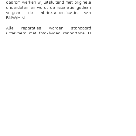
daarom werken wij uitsluitend met originele
onderdelen en wordt de reparatie gedaan
volgens de fabrieksspecificatie van
BMW/MINI.
Alle reparaties worden standaard
uitgevoerd met foto-/video rapportage. U
ziet wat wij zien. De bevindingen, gebruikte
onderdelen en de verrichte
werkzaamheden worden, in hoeverre het
mogelijk is, in beeld gebracht en gedeeld
via social medium (whatsapp, telegram,
etc,.). Wij garanderen vakwerk en dat mag
gezien worden!
U krijgt bij ons standaard 1 jaar garantie op
de uitgevoerde werkzaamheden en
gemonteerde onderdelen!
Klik hieronder voor gratis advies met
een van onze deskundige: