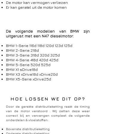
De motor kan vermogen verliezen
Er kan geratel uit de motor komen
De volgende modellen van BMW zijn
uitgerust met een N47 dieselmotor:
BMW 1-Serie 116d 118d 120d 123d 125d
BMW 2-Serie 218d
BMW 3-Serie 318d 320d 325d
BMW 4-Serie 418d 420d 425d
BMW 5-Serie 520d 525d
BMW X1 sDrive18d
BMW X3 xDrive18d xDrive20d
BMW X5-Serie xDrive25d
HOE LOSSEN WE DIT OP?
Door de gerekte distributieketting raakt de timing
van de motor verstoord . Wij zetten deze weer
correct bij en vervangen compleet de volgende
onderdelen & vloeistoffen:
Bovenste distributieketting
Onderste distributieketting