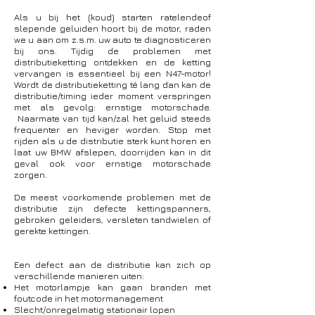
Als u bij het (koud) starten ratelendeof
slepende geluiden hoort bij de motor, raden
we u aan om z.s.m. uw auto te diagnosticeren
bij ons. Tijdig de problemen met
distributieketting ontdekken en de ketting
vervangen is essentieel bij een N47-motor!
Wordt de distributieketting té lang dan kan de
distributie/timing ieder moment verspringen
met als gevolg: ernstige motorschade.
Naarmate van tijd kan/zal het geluid steeds
frequenter en heviger worden. Stop met
rijden als u de distributie sterk kunt horen en
laat uw BMW afslepen, doorrijden kan in dit
geval ook voor ernstige motorschade
zorgen.
De meest voorkomende problemen met de
distributie zijn defecte kettingspanners,
gebroken geleiders, versleten tandwielen of
gerekte kettingen.
Een defect aan de distributie kan zich op
verschillende manieren uiten:
Het motorlampje kan gaan branden met
foutcode in het motormanagement
Slecht/onregelmatig stationair lopen