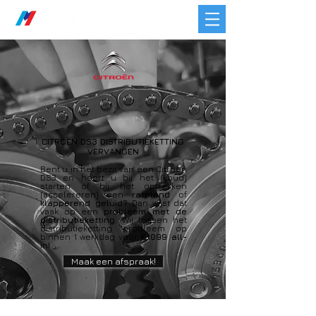
CITROEN DS3 DISTRIBUTIEKETTING
VERVANGEN
Bent u in het bezit van een Citroen
DS3 en hoort u bij het (koud)
starten of bij het optrekken
(accelereren) een
ratelend
of
klapperend geluid?
Dan wijst dat
vaak op een
probleem met de
distributieketting
. Wij lossen het
distributieketting probleem op
binnen 1 werkdag voor
€1099 all-
in!
Maak een afspraak!