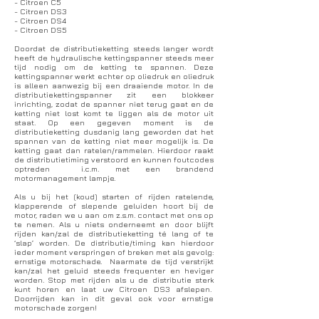
- Citroen C5
- Citroen DS3
- Citroen DS4
- Citroen DS5
Doordat de distributieketting steeds langer wordt
heeft de hydraulische kettingspanner steeds meer
tijd nodig om de ketting te spannen. Deze
kettingspanner werkt echter op oliedruk en oliedruk
is alleen aanwezig bij een draaiende motor. In de
distributiekettingspanner zit een blokkeer
inrichting, zodat de spanner niet terug gaat en de
ketting niet lost komt te liggen als de motor uit
staat. Op een gegeven moment is de
distributieketting dusdanig lang geworden dat het
spannen van de ketting niet meer mogelijk is. De
ketting gaat dan ratelen/rammelen. Hierdoor raakt
de distributietiming verstoord en kunnen foutcodes
optreden i.c.m. met een brandend
motormanagement lampje.
Als u bij het (koud) starten of rijden ratelende,
klapperende of slepende geluiden hoort bij de
motor, raden we u aan om z.s.m. contact met ons op
te nemen. Als u niets onderneemt en door blijft
rijden kan/zal de distributieketting té lang of te
‘slap’ worden. De distributie/timing kan hierdoor
ieder moment verspringen of breken met als gevolg:
ernstige motorschade. Naarmate de tijd verstrijkt
kan/zal het geluid steeds frequenter en heviger
worden. Stop met rijden als u de distributie sterk
kunt horen en laat uw Citroen DS3 afslepen.
Doorrijden kan in dit geval ook voor ernstige
motorschade zorgen!