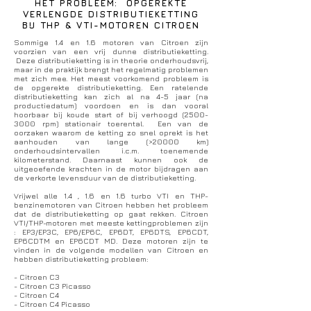
HET PROBLEEM: OPGEREKTE
VERLENGDE DISTRIBUTIEKETTING
BIJ THP & VTI-MOTOREN CITROEN
Sommige 1.4 en 1.6 motoren van Citroen zijn
voorzien van een vrij dunne distributieketting.
Deze distributieketting is in theorie onderhoudsvrij,
maar in de praktijk brengt het regelmatig problemen
met zich mee. Het meest voorkomend probleem is
de opgerekte distributieketting. Een ratelende
distributieketting kan zich al na 4-5 jaar (na
productiedatum) voordoen en is dan vooral
hoorbaar bij koude start of bij verhoogd
(2500-
3000
rpm) stationair toerental. Een van de
oorzaken waarom de ketting zo snel oprekt is het
aanhouden van lange (>20000 km)
onderhoudsintervallen i.c.m. toenemende
kilometerstand. Daarnaast kunnen ook de
uitgeoefende krachten in de motor bijdragen aan
de verkorte levensduur van de distributieketting.
Vrijwel alle 1.4 , 1.6 en 1.6 turbo VTI en THP-
benzinemotoren van Citroen hebben het probleem
dat de distributieketting op gaat rekken. Citroen
VTI/THP-motoren met meeste kettingproblemen zijn
: EP3/EP3C, EP6/EP6C, EP6DT, EP6DTS, EP6CDT,
EP6CDTM en EP6CDT MD.
Deze motoren zijn te
vinden in de volgende modellen van Citroen en
hebben distributieketting probleem:
- Citroen C3
- Citroen C3 Picasso
- Citroen C4
- Citroen C4 Picasso