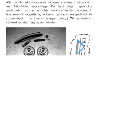
Alle distributiekettingwissels worden standaard uitgevoerd
met foto-/video rapportage. De bevindingen, gebruikte
onderdelen en de verrichte werkzaamheden worden, in
hoeverre dit mogelijk is, in beeld gebracht en gedeeld via
social medium (whatsapp, telegram, etc,.). Wij garanderen
vakwerk en dat mag gezien worden.
WAT KOST EEN
DISTRIBUTIEWISSEL BIJ DE
MERCEDES MET DE M270, M271
& M274 BENZINEMOTOR EN
HOE LANG DUURT DE
REPARATIE?
Reparatieduur :
2 werkdagen
Reparatiekosten M270 :
€2499,- incl. btw, arbeid en
onderdelen.
Reparatiekosten M271 :
€2499,- incl. btw, arbeid en