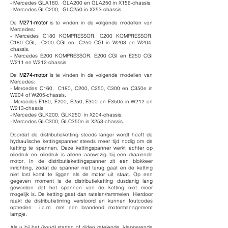
- Mercedes GLA180, GLA200 en GLA250 in X156-chassis.
- Mercedes GLC200, GLC250 in X253-chassis.
De
M271-motor
is te vinden in de volgende modellen van
Mercedes:
- Mercedes C180 KOMPRESSOR, C200 KOMPRESSOR,
C180 CGI, C200 CGI en C250 CGI in W203 en W204-
chassis.
- Mercedes E200 KOMPRESSOR, E200 CGI en E250 CGI
W211 en W212-chassis.
De
M274-motor
is te vinden in de volgende modellen van
Mercedes:
- Mercedes C160, C180, C200, C250, C300 en C350e in
W204 of W205-chassis.
- Mercedes E180, E200, E250, E300 en E350e in W212 en
W213-chassis.
- Mercedes GLK200, GLK250 in X204-chassis.
- Mercedes GLC300, GLC350e in X253-chassis.
Doordat de distributieketting steeds langer wordt heeft de
hydraulische kettingspanner steeds meer tijd nodig om de
ketting te spannen. Deze kettingspanner werkt echter op
oliedruk en oliedruk is alleen aanwezig bij een draaiende
motor. In de distributiekettingspanner zit een blokkeer
inrichting, zodat de spanner niet terug gaat en de ketting
niet lost komt te liggen als de motor uit staat. Op een
gegeven moment is de distributieketting dusdanig lang
geworden dat het spannen van de ketting niet meer
mogelijk is. De ketting gaat dan ratelen/rammelen. Hierdoor
raakt de distributietiming verstoord en kunnen foutcodes
optreden i.c.m. met een brandend motormanagement
lampje.
Als u bij het (koud) starten of rijden ratelende, klapperende