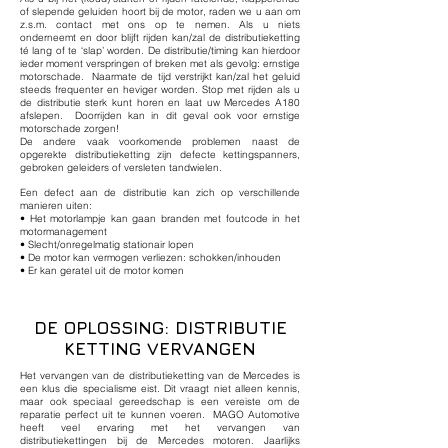
of slepende geluiden hoort bij de motor, raden we u aan om
z.s.m. contact met ons op te nemen. Als u niets
onderneemt en door blijft rijden kan/zal de distributieketting
té lang of te ‘slap’ worden. De distributie/timing kan hierdoor
ieder moment verspringen of breken met als gevolg: ernstige
motorschade. Naarmate de tijd verstrijkt kan/zal het geluid
steeds frequenter en heviger worden. Stop met rijden als u
de distributie sterk kunt horen en laat uw Mercedes A180
afslepen. Doorrijden kan in dit geval ook voor ernstige
motorschade zorgen!
De andere vaak voorkomende problemen naast de
opgerekte distributieketting zijn defecte kettingspanners,
gebroken geleiders of versleten tandwielen.
Een defect aan de distributie kan zich op verschillende
manieren uiten:
• Het motorlampje kan gaan branden met foutcode in het
motormanagement
• Slecht/onregelmatig stationair lopen
• De motor kan vermogen verliezen: schokken/inhouden
• Er kan geratel uit de motor komen
DE OPLOSSING: DISTRIBUTIE
KETTING VERVANGEN
Het vervangen van de distributieketting van de Mercedes is
een klus die specialisme eist. Dit vraagt niet alleen kennis,
maar ook speciaal gereedschap is een vereiste om de
reparatie perfect uit te kunnen voeren. MAGO Automotive
heeft veel ervaring met het vervangen van
distributiekettingen bij de Mercedes motoren. Jaarlijks