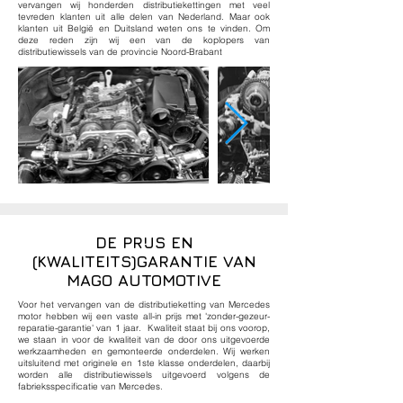
vervangen wij honderden distributiekettingen met veel
tevreden klanten uit alle delen van Nederland. Maar ook
klanten uit België en Duitsland weten ons te vinden. Om
deze reden zijn wij een van de koplopers van
distributiewissels van de provincie Noord-Brabant
DE PRIJS EN
(KWALITEITS)GARANTIE VAN
MAGO AUTOMOTIVE
Voor het vervangen van de distributieketting van Mercedes
motor hebben wij een vaste all-in prijs met 'zonder-gezeur-
reparatie-garantie' van 1 jaar. Kwaliteit staat bij ons voorop,
we staan in voor de kwaliteit van de door ons uitgevoerde
werkzaamheden en gemonteerde onderdelen. Wij werken
uitsluitend met originele en 1ste klasse onderdelen, daarbij
worden alle distributiewissels uitgevoerd volgens de
fabrieksspecificatie van Mercedes.