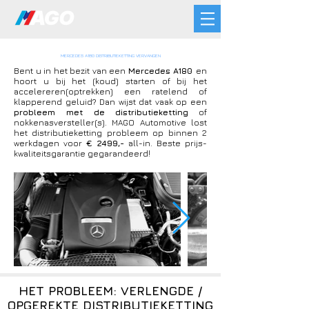
MERCEDES A180 DISTRIBUTIEKETTING VERVANGEN
Bent u in het bezit van een
Mercedes A180
en
hoort u bij het (koud) starten of bij het
accelereren(optrekken) een ratelend of
klapperend geluid? Dan wijst dat vaak op een
probleem met de distributieketting
of
nokkenasversteller(s). MAGO Automotive lost
het distributieketting probleem op binnen 2
werkdagen voor
€ 2499,-
all-in. Beste prijs-
kwaliteitsgarantie gegarandeerd!
HET PROBLEEM: VERLENGDE /
OPGEREKTE DISTRIBUTIEKETTING