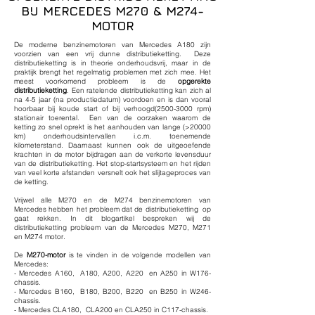
BIJ MERCEDES M270 & M274-
MOTOR
De moderne benzinemotoren van Mercedes A180 zijn
voorzien van een vrij dunne distributieketting. Deze
distributieketting is in theorie onderhoudsvrij, maar in de
praktijk brengt het regelmatig problemen met zich mee. Het
meest voorkomend probleem is de
opgerekte
distributieketting
. Een ratelende distributieketting kan zich al
na 4-5 jaar (na productiedatum) voordoen en is dan vooral
hoorbaar bij koude start of bij verhoogd(2500-3000 rpm)
stationair toerental. Een van de oorzaken waarom de
ketting zo snel oprekt is het aanhouden van lange (>20000
km) onderhoudsintervallen i.c.m. toenemende
kilometerstand. Daarnaast kunnen ook de uitgeoefende
krachten in de motor bijdragen aan de verkorte levensduur
van de distributieketting. Het stop-startsysteem en het rijden
van veel korte afstanden versnelt ook het slijtageproces van
de ketting.
Vrijwel alle M270 en de M274 benzinemotoren van
Mercedes hebben het probleem dat de distributieketting op
gaat rekken. In dit blogartikel bespreken wij de
distributieketting probleem van de Mercedes M270, M271
en M274 motor.
De
M270-motor
is te vinden in de volgende modellen van
Mercedes:
- Mercedes A160, A180, A200, A220 en A250 in W176-
chassis.
- Mercedes B160, B180, B200, B220 en B250 in W246-
chassis.
- Mercedes CLA180, CLA200 en CLA250 in C117-chassis.