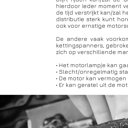
hierdoor ieder moment v
de tijd verstrijkt kan/zal
distributie sterk kunt h
ook voor ernstige motor
De andere vaak voorkom
kettingspanners, gebroke
zich op verschillende man
• Het motorlampje kan g
• Slecht/onregelmatig sta
• De motor kan vermogen
• Er kan geratel uit de m