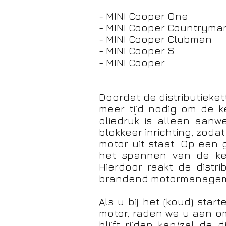
- MINI Cooper One
- MINI Cooper Countryma
- MINI Cooper Clubman
- MINI Cooper S
- MINI Cooper
Doordat de distributieke
meer tijd nodig om de k
oliedruk is alleen aanwe
blokkeer inrichting, zoda
motor uit staat. Op een
het spannen van de ket
Hierdoor raakt de distr
brandend motormanagem
Als u bij het (koud) star
motor, raden we u aan om
blijft rijden kan/zal de 