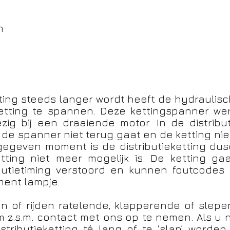
n
tting steeds langer wordt heeft de hydraulis
etting te spannen. Deze kettingspanner wer
zig bij een draaiende motor. In de distribu
t de spanner niet terug gaat en de ketting nie
 gegeven moment is de distributieketting d
ting niet meer mogelijk is. De ketting ga
ibutietiming verstoord en kunnen foutcodes
ent lampje.
ten of rijden ratelende, klapperende of slep
 z.s.m. contact met ons op te nemen. Als u
distributieketting té lang of te ‘slap’ worden