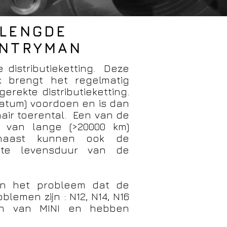
RLENGDE
OUNTRYMAN
 distributieketting. Deze
ijk brengt het regelmatig
ekte distributieketting.
edatum) voordoen en is dan
nair toerental. Een van de
 van lange (>20000 km)
aarnaast kunnen ook de
rte levensduur van de
ben het probleem dat de
lemen zijn : N12, N14, N16
en van MINI en hebben