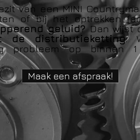
ezit van een MINI Countryma
rten of bij het optrekken (a
apperend geluid?
Dan wijst
 de distributieketting
. 
tting probleem op binnen 
Maak een afspraak!