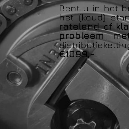
Bent u in het b
het (koud) sta
ratelend
of
kl
probleem met
distributieke
€1099,-.