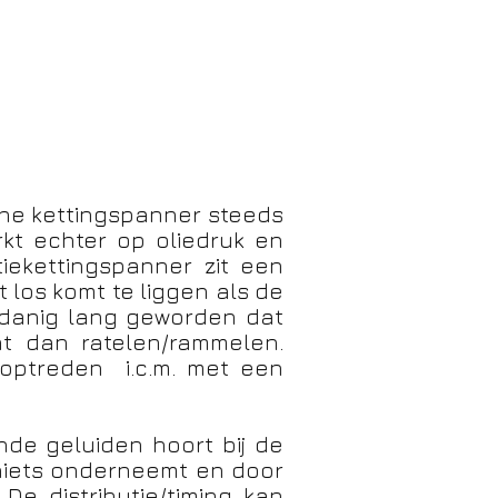
che kettingspanner steeds
kt echter op oliedruk en
tiekettingspanner zit een
t los komt te liggen als de
usdanig lang geworden dat
at dan ratelen/rammelen.
 optreden i.c.m. met een
ende geluiden hoort bij de
 niets onderneemt en door
. De distributie/timing kan