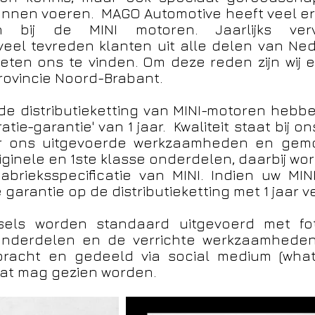
 kunnen voeren. MAGO Automotive heeft veel e
ngen bij de MINI motoren. Jaarlijks v
 veel tevreden klanten uit alle delen van Ne
weten ons te vinden. Om deze reden zijn wij
provincie Noord-Brabant.
 distributieketting van MINI-motoren hebben 
ie-garantie' van 1 jaar. Kwaliteit staat bij o
or ons uitgevoerde werkzaamheden en gemo
iginele en 1ste klasse onderdelen, daarbij wor
abrieksspecificatie van MINI. Indien uw MI
 garantie op de distributieketting met 1 jaar v
wissels worden standaard uitgevoerd met fo
 onderdelen en de verrichte werkzaamheden
bracht en gedeeld via social medium (whatsa
at mag gezien worden.