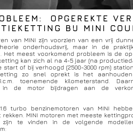
OBLEEM: OPGEREKTE VE
UTIEKETTING BIJ MINI C
en van MINI zijn voorzien van een vrij dunne
n theorie onderhoudsvrij, maar in de prakt
 Het meest voorkomend probleem is de opger
ketting kan zich al na 4-5 jaar (na producti
 start of bij verhoogd (2500-3000 rpm) statio
tting zo snel oprekt is het aanhouden
n i.c.m. toenemende kilometerstand. D
n in de motor bijdragen aan de verko
 en 1.6 turbo benzinemotoren van MINI heb
t rekken. MINI motoren met meeste kettingprob
 zijn te vinden in de volgende modell
em: