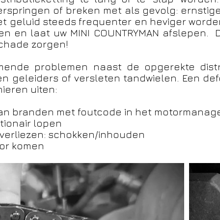
erspringen of breken met als gevolg: ernst
 het geluid steeds frequenter en heviger worde
oren en laat uw MINI COUNTRYMAN afslepen. Do
schade zorgen!
ende problemen naast de opgerekte distrib
n geleiders of versleten tandwielen. Een def
ieren uiten:
aan branden met foutcode in het motormana
tionair lopen
 verliezen: schokken/inhouden
otor komen