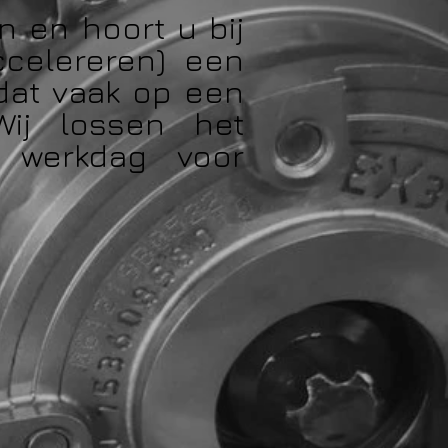
n en hoort u bij
ccelereren) een
 dat vaak op een
Wij lossen het
1 werkdag voor