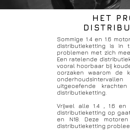
HET PR
DISTRIB
Sommige 1.4 en 1.6 motor
distributieketting is i
problemen met zich mee.
Een ratelende distributie
vooral hoorbaar bij koude
oorzaken waarom de ke
onderhoudsintervalle
uitgeoefende krachte
distributieketting.
Vrijwel alle 1.4 , 1.6
distributieketting op gaa
en N18.
Deze motoren
distributieketting proble