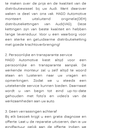
te maken over de prijs en de kwaliteit van de 
distributiewissel bij uw Audi. Want daarover 
waken is deel van ons vak. MAGO Automotive 
monteert uitsluitend originele(OEM) 
distributiekettingen van Audi(VAG). Deze 
kettingen zijn van beste kwaliteit en hebben 
lange levensduur. Voor u een waarborg voor 
een sterke en geluidsarme distributieketting 
met goede krachtoverbrenging!
2. Persoonlijke en transparante service
MAGO Automotive kiest altijd voor een 
persoonlijke en transparante aanpak. De 
werkende monteur zal u zelf altijd te woord 
staan en luisteren naar uw vragen en 
opmerkingen. Zodat we u steeds een 
uitstekende service kunnen bieden. Daarnaast 
wordt u van begin tot eind up-to-date 
gehouden met foto's en video's van de 
werkzaamheden aan uw auto.
3. Geen verrassingen achteraf
Bij elk bezoek krijgt u een gratis diagnose en 
offerte. Laat u de reparatie uitvoeren, dan is uw 
eindfactuur gelijk aan de offerte. Indien we 