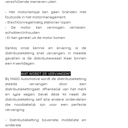
verschillende manieren uiten
• Het motorlampje kan gaan branden met 
foutcode in het motormanagement:
• Slecht/onregelmatig stationair lopen
• De motor kan vermogen verliezen: 
schokken/inhouden
• Er kan geratel uit de motor komen
Dankzij onze kennis en ervaring, is de 
distributieketting snel vervangen; in meeste 
gevallen is de distributiewissel klaar binnen 
een 4 werkdagen.
WAT WORDT ER VERVANGEN?
Bij MAGO Automotive wordt de distributieketting 
steeds vervangen door een 
distributiekettingset. Afhankelijk van het merk 
en type wagen, bevat deze kit naast de 
distributieketting zelf alle andere onderdelen 
die noodzakelijk zijn voor een perfecte 
vervanging:
- Distributieketting bovenste, middelste en 
onderste