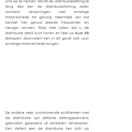
ons op te nemen. Wordt de distributieketting té 
lang dan kan de distributie/timing ieder 
moment verspringen met ernstige 
motorschade tot gevolg. Naarmate van tijd 
kan/zal het geluid steeds frequenter en 
heviger worden. Stop met rijden als u de 
distributie sterk kunt horen en laat uw 
Audi A6
afslepen, doorrijden kan in dit geval ook voor 
ernstige motorschade zorgen.
De andere vaak voorkomende problemen met 
de distributie zijn defecte kettingspanners, 
gebroken geleiders of versleten tandwielen. 
Een defect aan de distributie kan zich op 