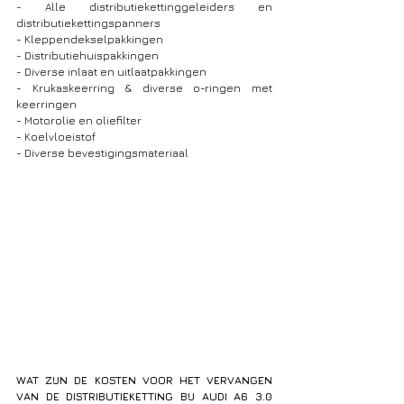
- Alle distributiekettinggeleiders en 
distributiekettingspanners
- Kleppendekselpakkingen
- Distributiehuispakkingen
- Diverse inlaat en uitlaatpakkingen
- Krukaskeerring & diverse o-ringen met 
keerringen
- Motorolie en oliefilter
- Koelvloeistof
- Diverse bevestigingsmateriaal
WAT ZIJN DE KOSTEN VOOR HET VERVANGEN 
VAN DE DISTRIBUTIEKETTING BIJ AUDI A6 3.0 