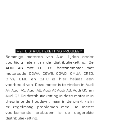
 HET DISTRIBUTIEKETTING PROBLEEM 
Sommige motoren van Audi lijden onder 
voortijdig falen van de distributieketting. De 
AUDI A6
 met 3.0 TFSI benzinemotor met 
motorcode CGWA, CGWB, CGWD, CMUA, CRED, 
CTVA, CTJB en CJTC is hier helaas een 
voorbeeld van. Deze motor is te vinden in Audi 
A4, Audi A5, Audi A6, Audi A7, Audi A8, Audi Q5 en 
Audi Q7. De distributieketting in deze motor is in 
theorie onderhoudsvrij, maar in de praktijk zijn 
er regelmatig problemen mee. De meest 
voorkomende probleem is de opgerekte 
distributieketting.