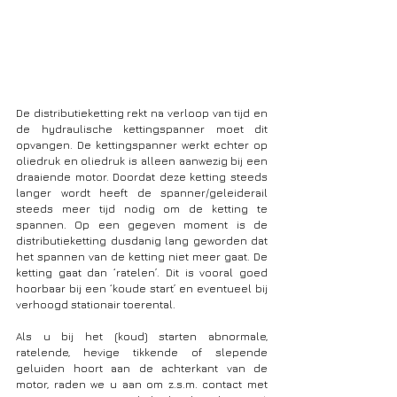
De distributieketting rekt na verloop van tijd en 
de hydraulische kettingspanner moet dit 
opvangen. De kettingspanner werkt echter op 
oliedruk en oliedruk is alleen aanwezig bij een 
draaiende motor. Doordat deze ketting steeds 
langer wordt heeft de spanner/geleiderail 
steeds meer tijd nodig om de ketting te 
spannen. Op een gegeven moment is de 
distributieketting dusdanig lang geworden dat 
het spannen van de ketting niet meer gaat. De 
ketting gaat dan ‘ratelen’. Dit is vooral goed 
hoorbaar bij een ‘koude start’ en eventueel bij 
verhoogd stationair toerental.
Als u bij het (koud) starten abnormale, 
ratelende, hevige tikkende of slepende 
geluiden hoort aan de achterkant van de 
motor, raden we u aan om z.s.m. contact met 