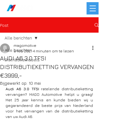
Post
Alle berichten
magomotive
Alle berichten
9 feb 2021
4 minuten om te lezen
AUDI A6 3.0 TFSI
Distributiewissels
DISTRIBUTIEKETTING VERVANGEN
€3999,-
Bijgewerkt op:
10 mei
Audi A6 3.0 TFSI
 ratelende distributieketting 
vervangen? MAGO Automotive helpt u graag! 
Met 25 jaar kennis en kunde bieden wij u 
gegarandeerd de beste prijs van Nederland 
voor het vervangen van de distributieketting 
van uw Audi A6.