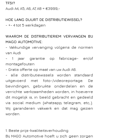
TFSI?
Audi A4, A5, A6, A7, A8 = €3999,-
HOE LANG DUURT DE DISTRIBUTIEWISSEL?
- +- 4 tot 5 werkdagen
WAAROM DE DISTRIBUTIERIEM VERVANGEN BIJ 
MAGO AUTOMOTIVE:
- Vakkundige vervanging volgens de normen 
van Audi
- 1 jaar garantie op fabricage- en/of 
montagefouten
- Gratis offerte op maat van uw Audi A6.
- alle distributiewissels worden standaard 
uitgevoerd met foto-/videoreportage. De 
bevindingen, gebruikte onderdelen en de 
verrichte werkzaamheden worden, in hoeverre 
dit mogelijk is, in beeld gebracht en gedeeld 
via social medium (whatsapp, telegram, etc,.). 
Wij garanderen vakwerk en dat mag gezien 
worden.
1. Beste prijs-kwaliteitsverhouding
Bij MAGO Automotive hoeft u zich geen zorgen 