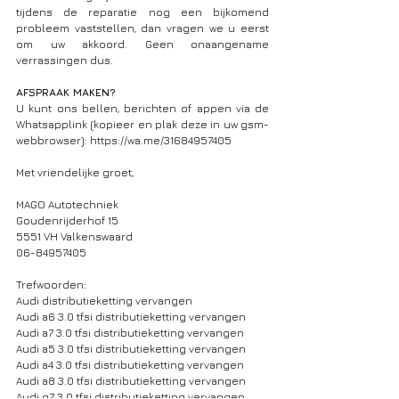
tijdens de reparatie nog een bijkomend 
probleem vaststellen, dan vragen we u eerst 
om uw akkoord. Geen onaangename 
verrassingen dus.
AFSPRAAK MAKEN?
U kunt ons bellen, berichten of appen via de 
Whatsapplink (kopieer en plak deze in uw gsm-
webbrowser): https://wa.me/31684957405
Met vriendelijke groet,
MAGO Autotechniek
Goudenrijderhof 15
5551 VH Valkenswaard
06-84957405
Trefwoorden:
Audi distributieketting vervangen
Audi a6 3.0 tfsi distributieketting vervangen
Audi a7 3.0 tfsi distributieketting vervangen
Audi a5 3.0 tfsi distributieketting vervangen
Audi a4 3.0 tfsi distributieketting vervangen
Audi a8 3.0 tfsi distributieketting vervangen
Audi q7 3.0 tfsi distributieketting vervangen