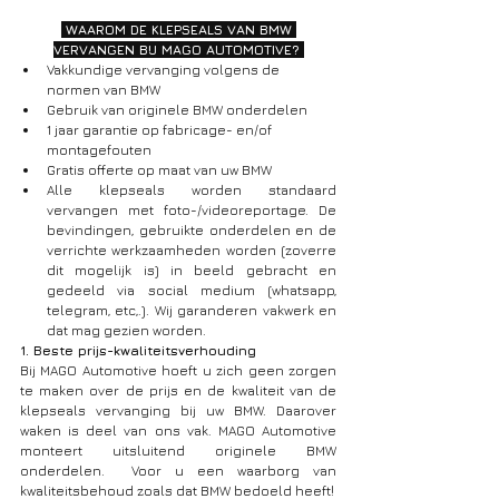
 WAAROM DE KLEPSEALS VAN BMW 
VERVANGEN BIJ MAGO AUTOMOTIVE? 
Vakkundige vervanging volgens de 
normen van BMW
Gebruik van originele BMW onderdelen
1 jaar garantie op fabricage- en/of 
montagefouten
Gratis offerte op maat van uw BMW
Alle klepseals worden standaard 
vervangen met foto-/videoreportage. De 
bevindingen, gebruikte onderdelen en de 
verrichte werkzaamheden worden (zoverre 
dit mogelijk is) in beeld gebracht en 
gedeeld via social medium (whatsapp, 
telegram, etc,.). Wij garanderen vakwerk en 
dat mag gezien worden.
1. Beste prijs-kwaliteitsverhouding
Bij MAGO Automotive hoeft u zich geen zorgen 
te maken over de prijs en de kwaliteit van de 
klepseals vervanging bij uw BMW. Daarover 
waken is deel van ons vak. MAGO Automotive 
monteert uitsluitend originele BMW 
onderdelen.  Voor u een waarborg van 
kwaliteitsbehoud zoals dat BMW bedoeld heeft!