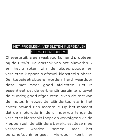
 HET PROBLEEM: VERSLETEN KLEPSEALS/ 
KLEPSTEELRUBBERS 
Olieverbruik is een vaak voorkomend probleem 
bij de BMW’s. De oorzaak van het olieverbruik 
en hevig roken zijn de uitgedroogde en 
versleten klepseals oftewel klepsteelrubbers. 
De klepsteelrubbers worden hard waardoor 
deze niet meer goed afdichten. Het is 
essentieel dat de verbrandingsruimte, oftewel 
de cilinder, goed afgesloten is van de rest van 
de motor. In zowel de cilinderkop als in het 
carter bevind zich motorolie. Op het moment 
dat de motorolie in de cilinderkop langs de 
versleten klepseals loopt en vervolgens via de 
kleppen zelf de cilinders bereikt, zal deze mee 
verbrandt worden samen met het 
benzine/luchtmengsel. Hierdoor komt er 