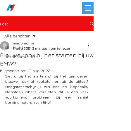
Post
Alle berichten
magomotive
Alle berichten
11 aug 2021
3 minuten om te lezen
Blauwe rook bij het starten bij uw
Distributiewissels
BMW?
Bijgewerkt op:
10 aug 2022
Ziet u bij het starten of bij het gas geven 
blauwe rook of rookpluimen uit de uitlaat? 
Hoogstwaarschijnlijk zijn dan de klepseals/ 
klepsteelrubbers versleten, dit is een vaak 
voorkomend probleem bij een aantal 
benzinemotoren van BMW. 