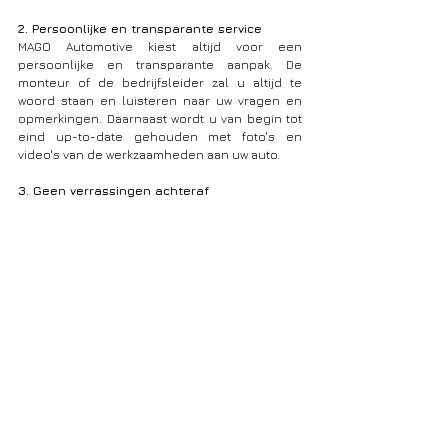
2. Persoonlijke en transparante service
MAGO Automotive kiest altijd voor een 
persoonlijke en transparante aanpak. De 
monteur of de bedrijfsleider zal u altijd te 
woord staan en luisteren naar uw vragen en 
opmerkingen. Daarnaast wordt u van begin tot 
eind up-to-date gehouden met foto's en 
video's van de werkzaamheden aan uw auto. 
3. Geen verrassingen achteraf
Bij elk bezoek krijgt u een gratis diagnose en 
offerte. Laat u de klepseals vervangen, dan is 
uw eindfactuur gelijk aan de offerte. Indien we 
tijdens de reparatie nog een bijkomend 
probleem vaststellen, dan vragen we u eerst 
om uw akkoord. Geen onaangename 
verrassingen dus.