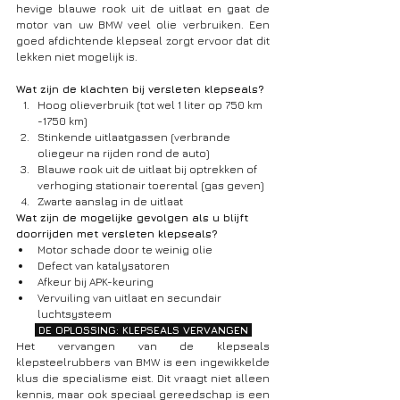
hevige blauwe rook uit de uitlaat en gaat de 
motor van uw BMW veel olie verbruiken. Een 
goed afdichtende klepseal zorgt ervoor dat dit 
lekken niet mogelijk is. 
Wat zijn de klachten bij versleten klepseals?
Hoog olieverbruik (tot wel 1 liter op 750 km 
-1750 km)
Stinkende uitlaatgassen (verbrande 
oliegeur na rijden rond de auto)
Blauwe rook uit de uitlaat bij optrekken of 
verhoging stationair toerental (gas geven)
Zwarte aanslag in de uitlaat
Wat zijn de mogelijke gevolgen als u blijft 
doorrijden met versleten klepseals?
Motor schade door te weinig olie
Defect van katalysatoren
Afkeur bij APK-keuring
Vervuiling van uitlaat en secundair 
luchtsysteem
 DE OPLOSSING: KLEPSEALS VERVANGEN 
Het vervangen van de klepseals 
klepsteelrubbers van BMW is een ingewikkelde 
klus die specialisme eist. Dit vraagt niet alleen 
kennis, maar ook speciaal gereedschap is een 