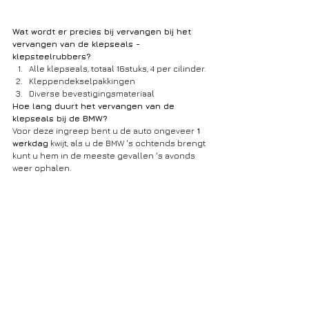
Wat wordt er precies bij vervangen bij het 
vervangen van de klepseals -
klepsteelrubbers?
Alle klepseals, totaal 16stuks, 4 per cilinder.
Kleppendekselpakkingen
Diverse bevestigingsmateriaal
Hoe lang duurt het vervangen van de 
klepseals bij de BMW?
Voor deze ingreep bent u de auto ongeveer 
1 
werkdag
 kwijt, als u de BMW 's ochtends brengt 
kunt u hem in de meeste gevallen 's avonds 
weer ophalen.