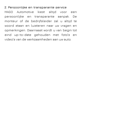
2. Persoonlijke en transparante service
MAGO Automotive kiest altijd voor een 
persoonlijke en transparante aanpak. De 
monteur of de bedrijfsleider zal u altijd te 
woord staan en luisteren naar uw vragen en 
opmerkingen. Daarnaast wordt u van begin tot 
eind up-to-date gehouden met foto's en 
video's van de werkzaamheden aan uw auto. 
3. Geen verrassingen achteraf
Bij elk bezoek krijgt u een gratis diagnose en 
offerte. Laat u de klepseals vervangen, dan is 
uw eindfactuur gelijk aan de offerte. Indien we 
tijdens de reparatie nog een bijkomend 
probleem vaststellen, dan vragen we u eerst 
om uw akkoord. Geen onaangename 
verrassingen dus.