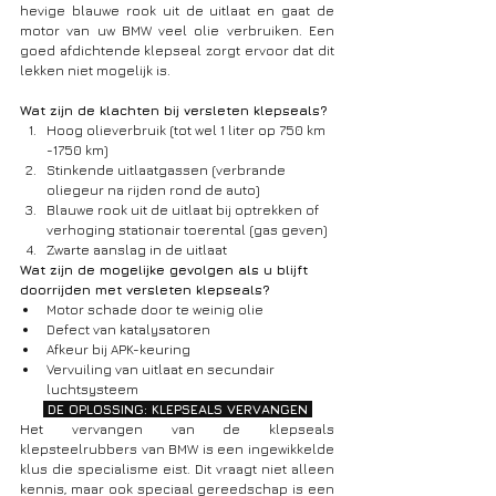
hevige blauwe rook uit de uitlaat en gaat de 
motor van uw BMW veel olie verbruiken. Een 
goed afdichtende klepseal zorgt ervoor dat dit 
lekken niet mogelijk is. 
Wat zijn de klachten bij versleten klepseals?
Hoog olieverbruik (tot wel 1 liter op 750 km 
-1750 km)
Stinkende uitlaatgassen (verbrande 
oliegeur na rijden rond de auto)
Blauwe rook uit de uitlaat bij optrekken of 
verhoging stationair toerental (gas geven)
Zwarte aanslag in de uitlaat
Wat zijn de mogelijke gevolgen als u blijft 
doorrijden met versleten klepseals?
Motor schade door te weinig olie
Defect van katalysatoren
Afkeur bij APK-keuring
Vervuiling van uitlaat en secundair 
luchtsysteem
 DE OPLOSSING: KLEPSEALS VERVANGEN 
Het vervangen van de klepseals 
klepsteelrubbers van BMW is een ingewikkelde 
klus die specialisme eist. Dit vraagt niet alleen 
kennis, maar ook speciaal gereedschap is een 