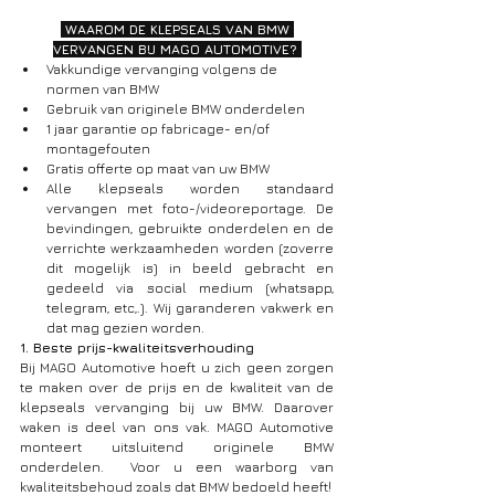
 WAAROM DE KLEPSEALS VAN BMW 
VERVANGEN BIJ MAGO AUTOMOTIVE? 
Vakkundige vervanging volgens de 
normen van BMW
Gebruik van originele BMW onderdelen
1 jaar garantie op fabricage- en/of 
montagefouten
Gratis offerte op maat van uw BMW
Alle klepseals worden standaard 
vervangen met foto-/videoreportage. De 
bevindingen, gebruikte onderdelen en de 
verrichte werkzaamheden worden (zoverre 
dit mogelijk is) in beeld gebracht en 
gedeeld via social medium (whatsapp, 
telegram, etc,.). Wij garanderen vakwerk en 
dat mag gezien worden.
1. Beste prijs-kwaliteitsverhouding
Bij MAGO Automotive hoeft u zich geen zorgen 
te maken over de prijs en de kwaliteit van de 
klepseals vervanging bij uw BMW. Daarover 
waken is deel van ons vak. MAGO Automotive 
monteert uitsluitend originele BMW 
onderdelen.  Voor u een waarborg van 
kwaliteitsbehoud zoals dat BMW bedoeld heeft!