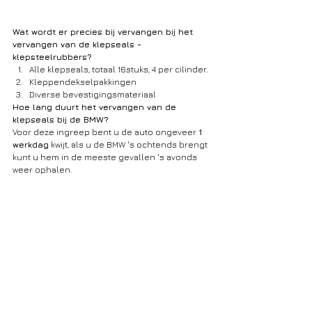
Wat wordt er precies bij vervangen bij het 
vervangen van de klepseals -
klepsteelrubbers?
Alle klepseals, totaal 16stuks, 4 per cilinder.
Kleppendekselpakkingen
Diverse bevestigingsmateriaal
Hoe lang duurt het vervangen van de 
klepseals bij de BMW?
Voor deze ingreep bent u de auto ongeveer 
1 
werkdag
 kwijt, als u de BMW 's ochtends brengt 
kunt u hem in de meeste gevallen 's avonds 
weer ophalen.