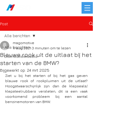
Post
Alle berichten
magomotive
Alle berichten
11 aug 2021
3 minuten om te lezen
Blauwe rook uit de uitlaat bij het
Distributiewissels
starten van de BMW?
Bijgewerkt op:
24 mrt 2025
Ziet u bij het starten of bij het gas geven 
blauwe rook of rookpluimen uit de uitlaat? 
Hoogstwaarschijnlijk zijn dan de klepseals/ 
klepsteelrubbers versleten, dit is een vaak 
voorkomend probleem bij een aantal 
benzinemotoren van BMW. 