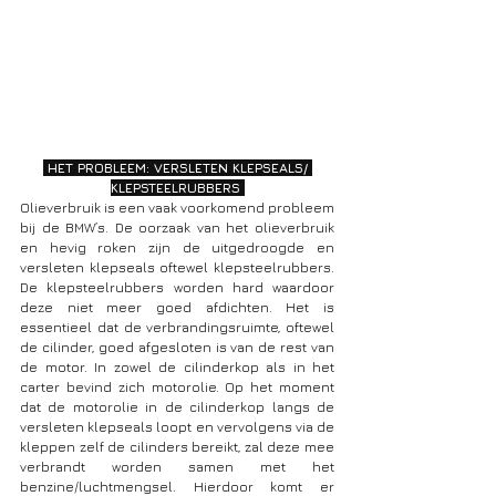
 HET PROBLEEM: VERSLETEN KLEPSEALS/ 
KLEPSTEELRUBBERS 
Olieverbruik is een vaak voorkomend probleem 
bij de BMW’s. De oorzaak van het olieverbruik 
en hevig roken zijn de uitgedroogde en 
versleten klepseals oftewel klepsteelrubbers. 
De klepsteelrubbers worden hard waardoor 
deze niet meer goed afdichten. Het is 
essentieel dat de verbrandingsruimte, oftewel 
de cilinder, goed afgesloten is van de rest van 
de motor. In zowel de cilinderkop als in het 
carter bevind zich motorolie. Op het moment 
dat de motorolie in de cilinderkop langs de 
versleten klepseals loopt en vervolgens via de 
kleppen zelf de cilinders bereikt, zal deze mee 
verbrandt worden samen met het 
benzine/luchtmengsel. Hierdoor komt er 