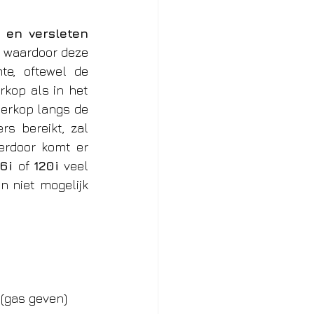
 en versleten 
 waardoor deze 
e, oftewel de 
rkop als in het 
erkop langs de 
s bereikt, zal 
rdoor komt er 
6i 
of 
120i
 veel 
n niet mogelijk 
 (gas geven)