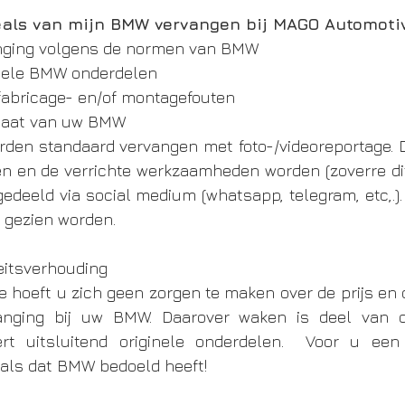
als van mijn BMW vervangen bij MAGO Automoti
anging volgens de normen van BMW
inele BMW onderdelen
p fabricage- en/of montagefouten
 maat van uw BMW
rden standaard vervangen met foto-/videoreportage. D
n en de verrichte werkzaamheden worden (zoverre dit m
edeeld via social medium (whatsapp, telegram, etc,.). 
 gezien worden.
teitsverhouding
 hoeft u zich geen zorgen te maken over de prijs en de
anging bij uw BMW. Daarover waken is deel van 
rt uitsluitend originele onderdelen.  Voor u een
als dat BMW bedoeld heeft! 