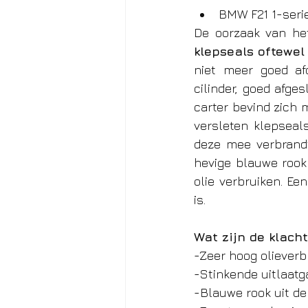
BMW F21 1-serie 
De oorzaak van het
klepseals oftewel
niet meer goed afd
cilinder, goed afges
carter bevind zich 
versleten klepseals
deze mee verbrand
hevige blauwe rook
olie verbruiken. Ee
is. 
Wat zijn de klacht
-Zeer hoog olieverbr
-Stinkende uitlaatg
-Blauwe rook uit de 