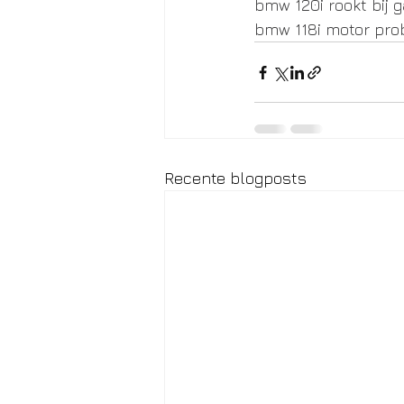
bmw 120i rookt bij 
bmw 118i motor pr
Recente blogposts