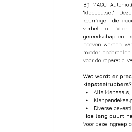
Bij MAGO Automoti
'klepsealset" . Dez
keerringen die noo
verhelpen.  Voor 
gereedschap en exp
hoeven worden van 
minder onderdelen 
voor de reparatie. V
Wat wordt er prec
klepsteelrubbers?
Alle klepseals, 
Kleppendeksel
Diverse bevest
Hoe lang duurt he
Voor deze ingreep b