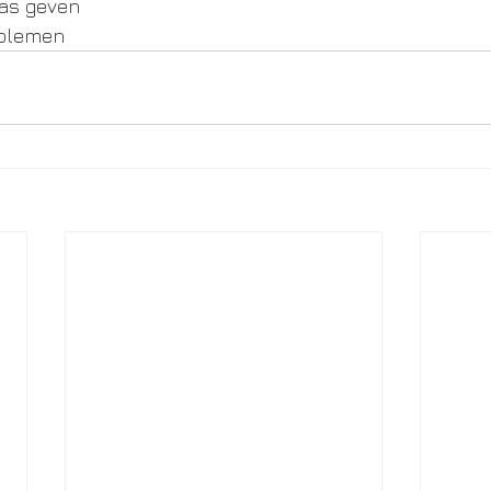
gas geven
oblemen