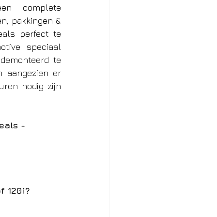
en  complete 
n, pakkingen & 
ls perfect te 
ive speciaal 
demonteerd te 
 aangezien er 
ren nodig zijn 
eals -
f 120i?