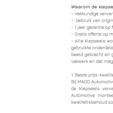
Waarom de klepse
- Vakkundige verv
-  Gebruik van orig
- 1 jaar garantie o
- Gratis offerte op
- Alle klepseals wo
gebruikte onderdele
beeld gebracht en g
vakwerk en dat mag
1. Beste prijs-kwali
Bij MAGO Automotive
de klepseals verv
Automotive montee
kwaliteitsbehoud zo