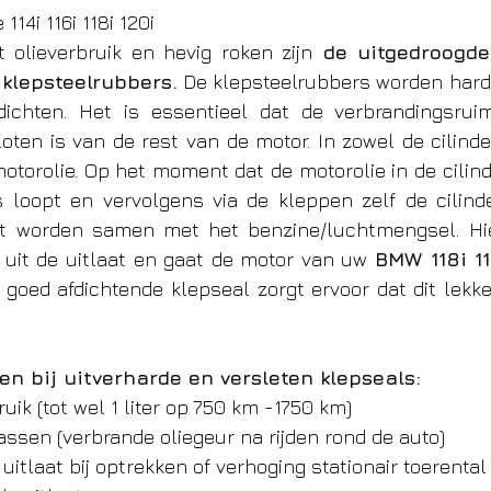
114i 116i 118i 120i
 olieverbruik en hevig roken zijn
 de uitgedroogde
 klepsteelrubbers.
De klepsteelrubbers worden hard
ichten. Het is essentieel dat de verbrandingsruimt
loten is van de rest van de motor. In zowel de cilinde
motorolie. Op het moment dat de motorolie in de cilind
 loopt en vervolgens via de kleppen zelf de cilinder
t worden samen met het benzine/luchtmengsel. Hie
 uit de uitlaat en gaat de motor van uw 
BMW 118i 11
n goed afdichtende klepseal zorgt ervoor dat dit lekke
en bij uitverharde en versleten klepseals:
uik (tot wel 1 liter op 750 km -1750 km)
assen (verbrande oliegeur na rijden rond de auto)
uitlaat bij optrekken of verhoging stationair toerental