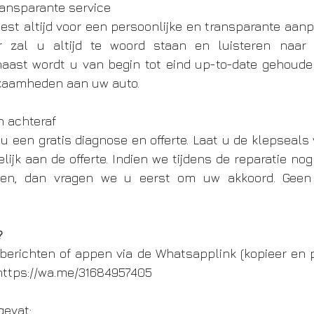
ransparante service 
st altijd voor een persoonlijke en transparante aanp
der zal u altijd te woord staan en luisteren naar
aast wordt u van begin tot eind up-to-date gehouden
kzaamheden aan uw auto. 
n achteraf
t u een gratis diagnose en offerte. Laat u de klepseals
lijk aan de offerte. Indien we tijdens de reparatie no
len, dan vragen we u eerst om uw akkoord. Geen
?
berichten of appen via de Whatsapplink (kopieer en p
https://wa.me/31684957405
evat: