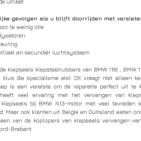
de uitlaat
jke gevolgen als u blijft doorrijden met verslet
or te weinig olie
alysatoren
keuring
uitlaat en secundair luchtsysteem
de klepseals klepsteelrubbers van BMW 118i , BMW 11
 klus die specialisme eist. Dit vraagt niet alleen ke
ap is een vereiste om de reparatie perfect uit te k
eeft veel ervaring met het vervangen van klepsea
 klepseals bij BMW N13-motor met veel tevreden kla
. Maar ook klanten uit Belgie en Duitsland weten ons
j een van de koplopers van klepseals vervangen van
ord-Brabant. 