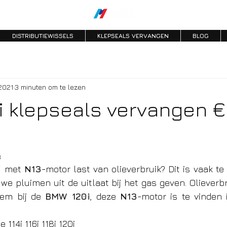
DISTRIBUTIEWISSELS
KLEPSEALS VERVANGEN
BLOG
2021
3 minuten om te lezen
 klepseals vervangen 
3
i
 met 
N13
-motor last van olieverbruik? Dit is vaak t
we pluimen uit de uitlaat bij het gas geven. Olieverbr
em bij de 
BMW 120i
, deze 
N13
-motor is te vinden 
114i 116i 118i 120i