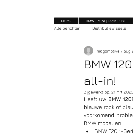
HOME
BMW | MINI | PRIJSLIJST
Alle berichten
Distributiewissels
magomotive
7 aug 
BMW 120i
all-in!
Bijgewerkt op:
21 mrt 202
Heeft uw 
BMW 120
blauwe rook of blau
voorkomend proble
BMW modellen:
BMW F20 1-Serie 