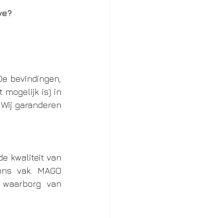
ve?
e bevindingen, 
ogelijk is) in 
Wij garanderen 
 kwaliteit van 
ons vak. MAGO 
 waarborg van 