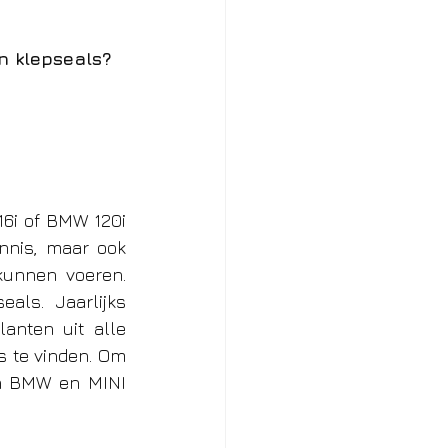
en klepseals?
6i of BMW 120i 
nnis, maar ook 
unnen voeren.  
ls. Jaarlijks 
nten uit alle 
 te vinden. Om 
 BMW en MINI  