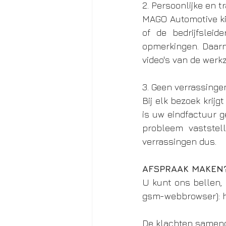
2. Persoonlijke en t
MAGO Automotive kie
of de bedrijfslei
opmerkingen. Daarn
video's van de wer
3. Geen verrassinge
Bij elk bezoek krijg
is uw eindfactuur ge
probleem vaststel
verrassingen dus.
AFSPRAAK MAKEN
U kunt ons bellen, 
gsm-webbrowser): 
De klachten sameng