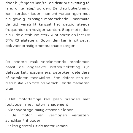
door blijft rijden kan/zal de distributieketting té 
lang of te ‘slap’ worden. De distributie/timing 
kan hierdoor ieder moment verspringen met 
als gevolg: ernstige motorschade.  Naarmate 
de tijd verstrijkt kan/zal het geluid steeds 
frequenter en heviger worden. Stop met rijden 
als u de distributie sterk kunt horen en laat uw 
BMW X3 afslepen.  Doorrijden kan in dit geval 
ook voor ernstige motorschade zorgen!
De andere vaak voorkomende problemen 
naast de opgerekte distributieketting zijn 
defecte kettingspanners, gebroken geleiders 
of versleten tandwielen. Een defect aan de 
distributie kan zich op verschillende manieren 
uiten:
• Het motorlampje kan gaan branden met 
foutcode in het motormanagement
• Slecht/onregelmatig stationair lopen
• De motor kan vermogen verliezen: 
schokken/inhouden
• Er kan geratel uit de motor komen