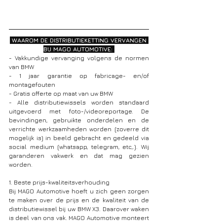
 WAAROM DE DISTRIBUTIEKETTING VERVANGEN 
BIJ MAGO AUTOMOTIVE: 
- Vakkundige vervanging volgens de normen 
van BMW
- 1 jaar garantie op fabricage- en/of 
montagefouten
- Gratis offerte op maat van uw BMW
- Alle distributiewissels worden standaard 
uitgevoerd met foto-/videoreportage. De 
bevindingen, gebruikte onderdelen en de 
verrichte werkzaamheden worden (zoverre dit 
mogelijk is) in beeld gebracht en gedeeld via 
social medium (whatsapp, telegram, etc,.). Wij 
garanderen vakwerk en dat mag gezien 
worden.
1. Beste prijs-kwaliteitsverhouding
Bij MAGO Automotive hoeft u zich geen zorgen 
te maken over de prijs en de kwaliteit van de 
distributiewissel bij uw
BMW X3. Daarover waken 
is deel van ons vak. MAGO Automotive monteert 