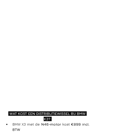
 WAT KOST EEN DISTRIBUTIEWISSEL BIJ BMW 
X3? 
BMW X3 met de 
N46-motor
 kost 
€899 incl. 
BTW