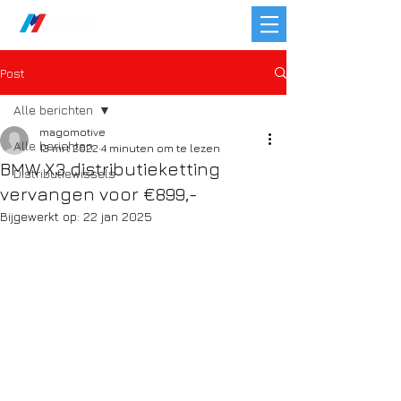
Post
Alle berichten
magomotive
Alle berichten
13 mrt 2022
4 minuten om te lezen
BMW X3 distributieketting
Distributiewissels
vervangen voor €899,-
Bijgewerkt op:
22 jan 2025