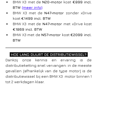
BMW X3 met de 
N20-motor
 kost 
€899 incl. 
BTW 
(meer info)
BMW X3 met de 
N47-motor 
zonder xDrive 
kost 
€1499 incl. BTW
BMW X3 met de 
N47-motor 
met xDrive kost 
€1869 incl. BTW
BMW X3 met de 
N57-motor
 kost 
€2099 incl. 
BTW
 HOE LANG DUURT DE DISTRIBUTIEWISSEL? 
Dankzij onze kennis en ervaring is de 
distributieketting snel vervangen: in de meeste 
gevallen (afhankelijk van de type motor) is de 
distributiewissel bij een BMW X3  motor binnen 1 
tot 2 werkdagen klaar.