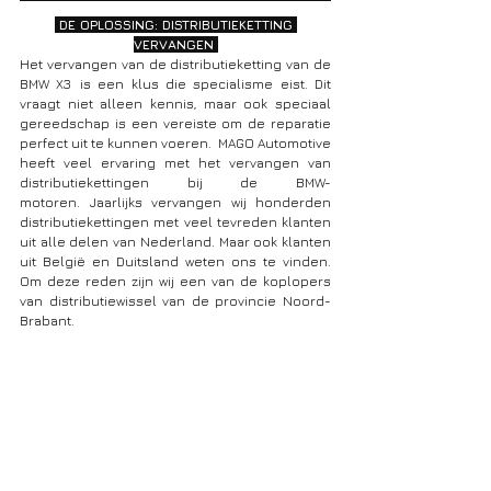
 DE OPLOSSING: DISTRIBUTIEKETTING 
VERVANGEN 
Het vervangen van de distributieketting van de 
BMW X3
is een klus die specialisme eist. Dit 
vraagt niet alleen kennis, maar ook speciaal 
gereedschap is een vereiste om de reparatie 
perfect uit te kunnen voeren.  MAGO Automotive 
heeft veel ervaring met het vervangen van 
distributiekettingen bij de BMW-
motoren. Jaarlijks vervangen wij honderden 
distributiekettingen met veel tevreden klanten 
uit alle delen van Nederland. Maar ook klanten 
uit België en Duitsland weten ons te vinden. 
Om deze reden zijn wij een van de koplopers 
van distributiewissel van de provincie Noord-
Brabant. 