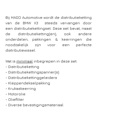
Bij MAGO Automotive wordt de distributieketting 
van de BMW X3 
steeds vervangen door 
een distributiekettingset. Deze set bevat, naast 
de distributieketting(en), ook andere 
onderdelen, pakkingen & keerringen die 
noodzakelijk zijn voor een perfecte 
distributiewissel. 
Wat is 
minimaal
 inbegrepen in deze set: 
- Distributieketting
- Distributiekettingspanner(s)
- Distributiekettinggeleiders
- Kleppendekselpakking
- Krukaskeerring
- Motorolie
- Oliefilter
- Diverse bevestigingsmateriaal