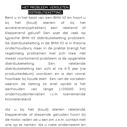
 HET PROBLEEM: VERSLETEN 
DISTRIBUTIEKETTING 
Bent u in het bezit van een BMW X3 en hoort u 
bij het (koud) starten of bij het 
accelereren(optrekken) een ratelend of 
klapperend geluid? Dan wijst dat vaak op 
typische BMW X3 distributieketting probleem. 
De distributieketting in de BMW X3 is in theorie 
onderhoudsvrij, maar in de praktijk brengt het 
regelmatig problemen met zich mee. Het 
meest voorkomend probleem is de opgerekte 
distributieketting. Een ratelende 
distributieketting kan zich al na 4-5 jaar (na 
productiedatum) voordoen en is dan vooral 
hoorbaar bij koude start.  Een van de oorzaken 
waarom de ketting zo snel oprekt is het 
aanhouden van lange (>20000 km) 
onderhoudsintervallen i.c.m. toenemende 
kilometerstand.  
Als u bij het (koud) starten ratelende, 
klapperende of slepende geluiden hoort bij 
de motor, raden we u aan om z.s.m. contact met 
ons op te nemen. Als u niets onderneemt en 