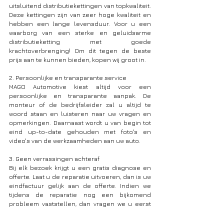
uitsluitend distributiekettingen van topkwaliteit. 
Deze kettingen zijn van zeer hoge kwaliteit en 
hebben een lange levensduur. Voor u een 
waarborg van een sterke en geluidsarme 
distributieketting met goede 
krachtoverbrenging! Om dit tegen de beste 
prijs aan te kunnen bieden, kopen wij groot in.
2. Persoonlijke en transparante service 
MAGO Automotive kiest altijd voor een 
persoonlijke en transparante aanpak. De 
monteur of de bedrijfsleider zal u altijd te 
woord staan en luisteren naar uw vragen en 
opmerkingen. Daarnaast wordt u van begin tot 
eind up-to-date gehouden met foto's en 
video's van de werkzaamheden aan uw auto. 
3. Geen verrassingen achteraf
Bij elk bezoek krijgt u een gratis diagnose en 
offerte. Laat u de reparatie uitvoeren, dan is uw 
eindfactuur gelijk aan de offerte. Indien we 
tijdens de reparatie nog een bijkomend 
probleem vaststellen, dan vragen we u eerst 
om uw akkoord. Geen onaangename 
verrassingen dus.