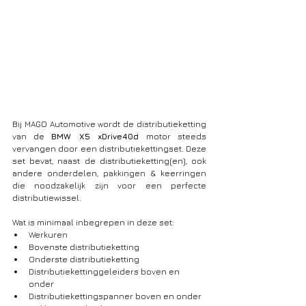
Bij MAGO Automotive wordt de distributieketting 
van de 
BMW X5 xDrive40d 
motor steeds 
vervangen door een distributiekettingset. Deze 
set bevat, naast de distributieketting(en), ook 
andere onderdelen, pakkingen & keerringen 
die noodzakelijk zijn voor een perfecte 
distributiewissel. 
Wat is minimaal inbegrepen in deze set: 
Werkuren
Bovenste distributieketting
Onderste distributieketting
Distributiekettinggeleiders boven en 
onder
Distributiekettingspanner boven en onder