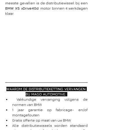
meeste gevallen is de distributiewissel bij een 
BMW X5 xDrive40d 
motor binnen 4 werkdagen 
klaar.
WAAROM DE DISTRIBUTIEKETTING VERVANGEN 
BIJ MAGO AUTOMOTIVE: 
 Vakkundige vervanging volgens de 
normen van BMW
1 jaar garantie op fabricage- en/of 
montagefouten
Gratis offerte op maat van uw BMW
Alle distributiewissels worden standaard 