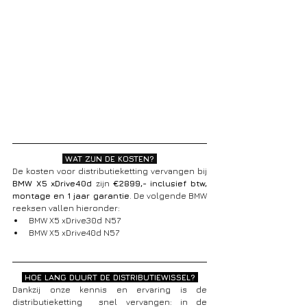
 WAT ZIJN DE KOSTEN? 
De kosten voor distributieketting vervangen bij 
BMW X5 xDrive40d 
zijn 
€2899,- inclusief btw, 
montage en 1 jaar garantie
. De volgende BMW 
reeksen vallen hieronder:
BMW X5 xDrive30d
N57
BMW X5 xDrive40d N57
 HOE LANG DUURT DE DISTRIBUTIEWISSEL? 
Dankzij onze kennis en ervaring is de 
distributieketting  snel vervangen: in de 