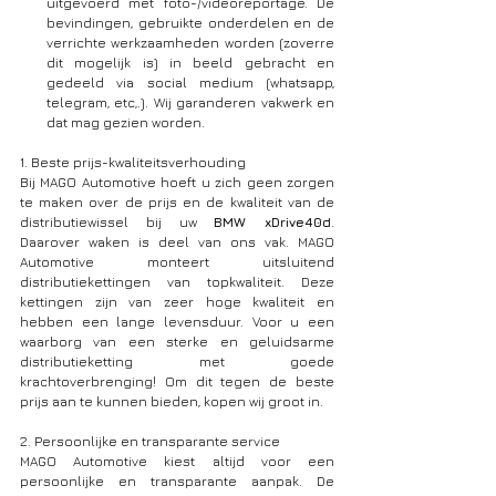
uitgevoerd met foto-/videoreportage. De 
bevindingen, gebruikte onderdelen en de 
verrichte werkzaamheden worden (zoverre 
dit mogelijk is) in beeld gebracht en 
gedeeld via social medium (whatsapp, 
telegram, etc,.). Wij garanderen vakwerk en 
dat mag gezien worden.
1. Beste prijs-kwaliteitsverhouding
Bij MAGO Automotive hoeft u zich geen zorgen 
te maken over de prijs en de kwaliteit van de 
distributiewissel bij uw 
BMW xDrive40d
. 
Daarover waken is deel van ons vak. MAGO 
Automotive monteert uitsluitend 
distributiekettingen van topkwaliteit. Deze 
kettingen zijn van zeer hoge kwaliteit en 
hebben een lange levensduur. Voor u een 
waarborg van een sterke en geluidsarme 
distributieketting met goede 
krachtoverbrenging! Om dit tegen de beste 
prijs aan te kunnen bieden, kopen wij groot in.
2. Persoonlijke en transparante service 
MAGO Automotive kiest altijd voor een 
persoonlijke en transparante aanpak. De 