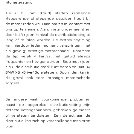
kilometerstand.  
Als u bij het (koud) starten ratelende, 
klapperende of slepende geluiden hoort bij 
de motor, raden we u aan om z.s.m. contact met 
ons op te nemen. Als u niets onderneemt en 
door blijft rijden kan/zal de distributieketting té 
lang of te ‘slap’ worden. De distributie/timing 
kan hierdoor ieder moment verspringen met 
als gevolg: ernstige motorschade.  Naarmate 
de tijd verstrijkt kan/zal het geluid steeds 
frequenter en heviger worden. Stop met rijden 
als u de distributie sterk kunt horen en laat uw 
BMW X5 xDrive40d 
afslepen.  Doorrijden kan in 
dit geval ook voor ernstige motorschade 
zorgen!
De andere vaak voorkomende problemen 
naast de opgerekte distributieketting zijn 
defecte kettingspanners, gebroken geleiders 
of versleten tandwielen. Een defect aan de 
distributie kan zich op verschillende manieren 
uiten: