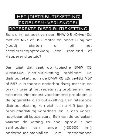
 HET (DISTRIBUTIEKETTING) 
PROBLEEM: VERLENGDE/ 
OPGEREKTE DISTRIBUTIEKETTING 
Bent u in het bezit van een 
BMW X5 xDrive40d 
met de 
N57 
of 
B57 
motor en hoort u bij het 
(koud) starten of bij het 
accelereren(optrekken) een ratelend of 
klapperend geluid? 
Dan wijst dat vaak op typische 
BMW X5 
xDrive40d 
distributieketting probleem. De 
distributieketting in de 
BMW X5 xDrive40d N57 
of 
B57 
is in theorie onderhoudsvrij, maar in de 
praktijk brengt het regelmatig problemen met 
zich mee. Het meest voorkomend probleem is 
de opgerekte distributieketting. Een ratelende 
distributieketting kan zich al na 4-5 jaar (na 
productiedatum) voordoen en is dan vooral 
hoorbaar bij koude start.  Een van de oorzaken 
waarom de ketting zo snel oprekt is het 
aanhouden van lange (>20000 km) 
onderhoudsintervallen i.c.m. toenemende 