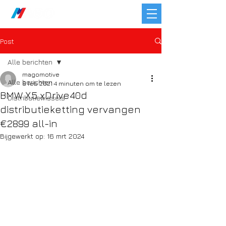
Post
Alle berichten
magomotive
Alle berichten
8 feb 2021
4 minuten om te lezen
BMW X5 xDrive40d
Distributiewissels
distributieketting vervangen
€2899 all-in
Bijgewerkt op:
16 mrt 2024