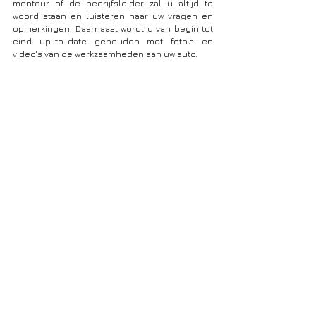
monteur of de bedrijfsleider zal u altijd te 
woord staan en luisteren naar uw vragen en 
opmerkingen. Daarnaast wordt u van begin tot 
eind up-to-date gehouden met foto's en 
video's van de werkzaamheden aan uw auto. 
3. Geen verrassingen achteraf
Bij elk bezoek krijgt u een gratis diagnose en 
offerte. Laat u de reparatie uitvoeren, dan is uw 
eindfactuur gelijk aan de offerte. Indien we 
tijdens de reparatie nog een bijkomend 
probleem vaststellen, dan vragen we u eerst 
om uw akkoord. Geen onaangename 
verrassingen dus.