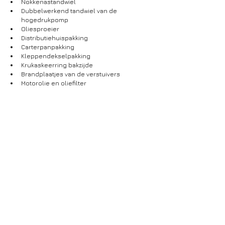
Nokkenastandwiel
Dubbelwerkend tandwiel van de 
hogedrukpomp
Oliesproeier
Distributiehuispakking
Carterpanpakking
Kleppendekselpakking
Krukaskeerring bakzijde
Brandplaatjes van de verstuivers
Motorolie en oliefilter