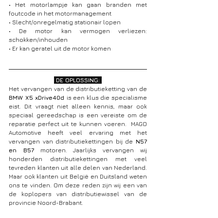
• Het motorlampje kan gaan branden met 
foutcode in het motormanagement
• Slecht/onregelmatig stationair lopen
• De motor kan vermogen verliezen: 
schokken/inhouden
• Er kan geratel uit de motor komen
 DE OPLOSSING: 
Het vervangen van de distributieketting van de 
BMW X5 xDrive40d 
is een klus die specialisme 
eist. Dit vraagt niet alleen kennis, maar ook 
speciaal gereedschap is een vereiste om de 
reparatie perfect uit te kunnen voeren.  MAGO 
Automotive heeft veel ervaring met het 
vervangen van distributiekettingen bij de 
N57 
en B57
 motoren. Jaarlijks vervangen wij 
honderden distributiekettingen met veel 
tevreden klanten uit alle delen van Nederland. 
Maar ook klanten uit België en Duitsland weten 
ons te vinden. Om deze reden zijn wij een van 
de koplopers van distributiewissel van de 
provincie Noord-Brabant. 