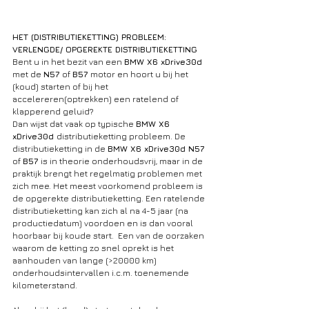
HET (DISTRIBUTIEKETTING) PROBLEEM: 
VERLENGDE/ OPGEREKTE DISTRIBUTIEKETTING
Bent u in het bezit van een 
BMW X6 xDrive30d 
met de 
N57 
of 
B57 
motor en hoort u bij het 
(koud) starten of bij het 
accelereren(optrekken) een ratelend of 
klapperend geluid? 
Dan wijst dat vaak op typische 
BMW X6 
xDrive30d 
distributieketting probleem. De 
distributieketting in de 
BMW X6 xDrive30d N57 
of 
B57 
is in theorie onderhoudsvrij, maar in de 
praktijk brengt het regelmatig problemen met 
zich mee. Het meest voorkomend probleem is 
de opgerekte distributieketting. Een ratelende 
distributieketting kan zich al na 4-5 jaar (na 
productiedatum) voordoen en is dan vooral 
hoorbaar bij koude start.  Een van de oorzaken 
waarom de ketting zo snel oprekt is het 
aanhouden van lange (>20000 km) 
onderhoudsintervallen i.c.m. toenemende 
kilometerstand.  