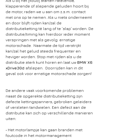
Als u bij het (koud) starten ratelende, 
klapperende of slepende geluiden hoort bij 
de motor, raden we u aan om z.s.m. contact 
met ons op te nemen. Als u niets onderneemt 
en door blijft rijden kan/zal de 
distributieketting té lang of te ‘slap’ worden. De 
distributie/timing kan hierdoor ieder moment 
verspringen met als gevolg: ernstige 
motorschade.  Naarmate de tijd verstrijkt 
kan/zal het geluid steeds frequenter en 
heviger worden. Stop met rijden als u de 
distributie sterk kunt horen en laat uw 
BMW X6 
xDrive30d 
afslepen.  Doorrijden kan in dit 
geval ook voor ernstige motorschade zorgen!
De andere vaak voorkomende problemen 
naast de opgerekte distributieketting zijn 
defecte kettingspanners, gebroken geleiders 
of versleten tandwielen. Een defect aan de 
distributie kan zich op verschillende manieren 
uiten:
• Het motorlampje kan gaan branden met 
foutcode in het motormanagement