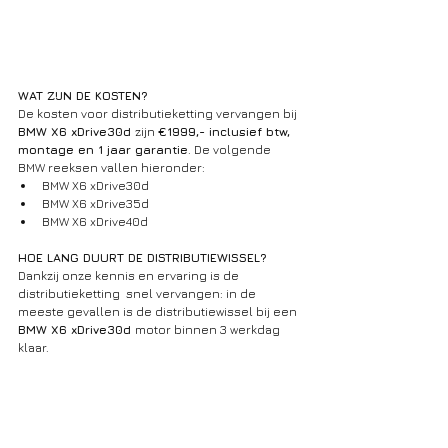
WAT ZIJN DE KOSTEN?
De kosten voor distributieketting vervangen bij 
BMW X6 xDrive30d 
zijn 
€1999,- inclusief btw, 
montage en 1 jaar garantie
. De volgende 
BMW reeksen vallen hieronder:
BMW X6 xDrive30d
BMW X6 xDrive35d 
BMW X6 xDrive40d 
HOE LANG DUURT DE DISTRIBUTIEWISSEL?
Dankzij onze kennis en ervaring is de 
distributieketting  snel vervangen: in de 
meeste gevallen is de distributiewissel bij een 
BMW X6 xDrive30d 
motor binnen 3 werkdag 
klaar.