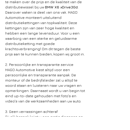
te maken over de prijs en de kwaliteit van de 
distributiewissel bij uw 
BMW X6 xDrive30d
. 
Daarover waken is deel van ons vak. MAGO 
Automotive monteert uitsluitend 
distributiekettingen van topkwaliteit. Deze 
kettingen zijn van zeer hoge kwaliteit en 
hebben een lange levensduur. Voor u een 
waarborg van een sterke en geluidsarme 
distributieketting met goede 
krachtoverbrenging! Om dit tegen de beste 
prijs aan te kunnen bieden, kopen wij groot in.
2. Persoonlijke en transparante service 
MAGO Automotive kiest altijd voor een 
persoonlijke en transparante aanpak. De 
monteur of de bedrijfsleider zal u altijd te 
woord staan en luisteren naar uw vragen en 
opmerkingen. Daarnaast wordt u van begin tot 
eind up-to-date gehouden met foto's en 
video's van de werkzaamheden aan uw auto. 
3. Geen verrassingen achteraf
Bij elk bezoek krijgt u een gratis diagnose en 
offerte. Laat u de reparatie uitvoeren, dan is uw 
eindfactuur gelijk aan de offerte. Indien we 