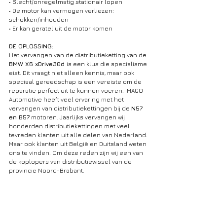
• Slecht/onregelmatig stationair lopen
• De motor kan vermogen verliezen: 
schokken/inhouden
• Er kan geratel uit de motor komen
DE OPLOSSING:
Het vervangen van de distributieketting van de 
BMW X6 xDrive30d 
is een klus die specialisme 
eist. Dit vraagt niet alleen kennis, maar ook 
speciaal gereedschap is een vereiste om de 
reparatie perfect uit te kunnen voeren.  MAGO 
Automotive heeft veel ervaring met het 
vervangen van distributiekettingen bij de 
N57 
en B57
 motoren. Jaarlijks vervangen wij 
honderden distributiekettingen met veel 
tevreden klanten uit alle delen van Nederland. 
Maar ook klanten uit België en Duitsland weten 
ons te vinden. Om deze reden zijn wij een van 
de koplopers van distributiewissel van de 
provincie Noord-Brabant. 