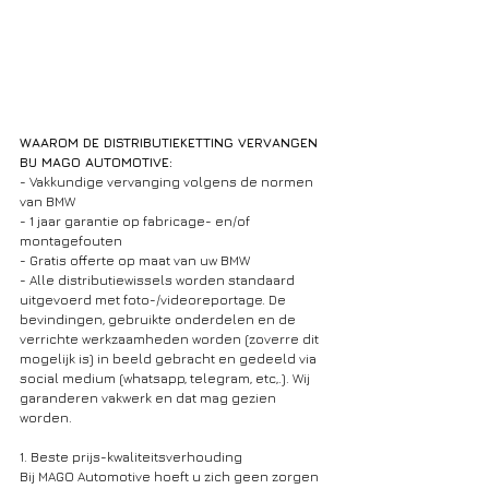
WAAROM DE DISTRIBUTIEKETTING VERVANGEN 
BIJ MAGO AUTOMOTIVE: 
- Vakkundige vervanging volgens de normen 
van BMW
- 1 jaar garantie op fabricage- en/of 
montagefouten
- Gratis offerte op maat van uw BMW
- Alle distributiewissels worden standaard 
uitgevoerd met foto-/videoreportage. De 
bevindingen, gebruikte onderdelen en de 
verrichte werkzaamheden worden (zoverre dit 
mogelijk is) in beeld gebracht en gedeeld via 
social medium (whatsapp, telegram, etc,.). Wij 
garanderen vakwerk en dat mag gezien 
worden.
1. Beste prijs-kwaliteitsverhouding
Bij MAGO Automotive hoeft u zich geen zorgen 