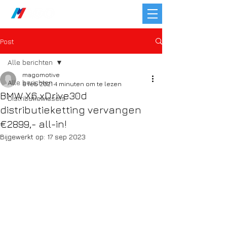
Post
Alle berichten
magomotive
Alle berichten
8 feb 2021
4 minuten om te lezen
BMW X6 xDrive30d
Distributiewissels
distributieketting vervangen
€2899,- all-in!
Bijgewerkt op:
17 sep 2023