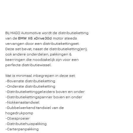
Bij MAGO Automotive wordt de distributieketting 
van de 
BMW X6 xDrive30d 
motor steeds 
vervangen door een distributiekettingset. 
Deze set bevat, naast de distributieketting(en), 
ook andere onderdelen, pakkingen & 
keerringen die noodzakelijk zijn voor een 
perfecte distributiewissel. 
Wat is minimaal inbegrepen in deze set: 
-Bovenste distributieketting
-Onderste distributieketting
-Distributiekettinggeleiders boven en onder
-Distributiekettingspanner boven en onder
-Nokkenastandwiel
-Dubbelwerkend tandwiel van de 
hogedrukpomp
-Oliesproeier
-Distributiehuispakking
-Carterpanpakking