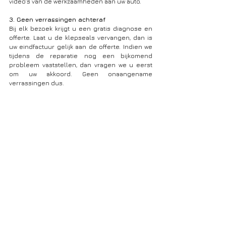
video's van de werkzaamheden aan uw auto. 
3. Geen verrassingen achteraf
Bij elk bezoek krijgt u een gratis diagnose en 
offerte. Laat u de klepseals vervangen, dan is 
uw eindfactuur gelijk aan de offerte. Indien we 
tijdens de reparatie nog een bijkomend 
probleem vaststellen, dan vragen we u eerst 
om uw akkoord. Geen onaangename 
verrassingen dus.
 KOSTEN KLEPSEALS 
VERVANGEN BIJ MINI 