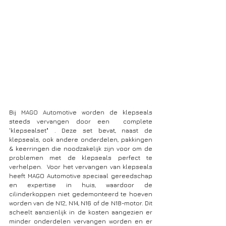
Bij MAGO Automotive worden de klepseals 
steeds vervangen door een  complete 
'klepsealset" . Deze set bevat, naast de 
klepseals, ook andere onderdelen, pakkingen 
& keerringen die noodzakelijk zijn voor om de 
problemen met de klepseals perfect te 
verhelpen.  Voor het vervangen van klepseals 
heeft MAGO Automotive speciaal gereedschap 
en expertise in huis, waardoor de 
cilinderkoppen niet gedemonteerd te hoeven 
worden van de N12, N14, N16 of de N18-motor. Dit 
scheelt aanzienlijk in de kosten aangezien er 
minder onderdelen vervangen worden en er 