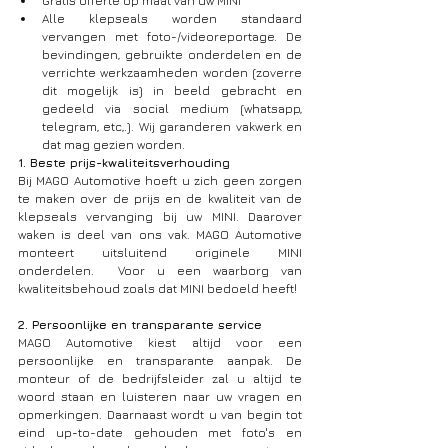
Gratis offerte op maat van uw MINI
Alle klepseals worden standaard 
vervangen met foto-/videoreportage. De 
bevindingen, gebruikte onderdelen en de 
verrichte werkzaamheden worden (zoverre 
dit mogelijk is) in beeld gebracht en 
gedeeld via social medium (whatsapp, 
telegram, etc,.). Wij garanderen vakwerk en 
dat mag gezien worden.
1. Beste prijs-kwaliteitsverhouding
Bij MAGO Automotive hoeft u zich geen zorgen 
te maken over de prijs en de kwaliteit van de 
klepseals vervanging bij uw MINI. Daarover 
waken is deel van ons vak. MAGO Automotive 
monteert uitsluitend originele MINI 
onderdelen.  Voor u een waarborg van 
kwaliteitsbehoud zoals dat MINI bedoeld heeft!
2. Persoonlijke en transparante service
MAGO Automotive kiest altijd voor een 
persoonlijke en transparante aanpak. De 
monteur of de bedrijfsleider zal u altijd te 
woord staan en luisteren naar uw vragen en 
opmerkingen. Daarnaast wordt u van begin tot 
eind up-to-date gehouden met foto's en 