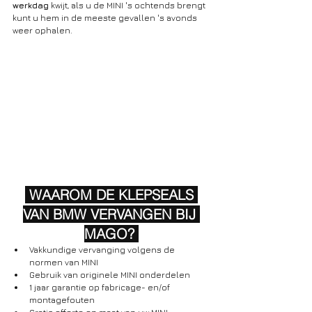
werkdag
 kwijt, als u de MINI 's ochtends brengt 
kunt u hem in de meeste gevallen 's avonds 
weer ophalen.
 WAAROM DE KLEPSEALS 
VAN BMW VERVANGEN BIJ 
MAGO? 
Vakkundige vervanging volgens de 
normen van MINI
Gebruik van originele MINI onderdelen
1 jaar garantie op fabricage- en/of 
montagefouten