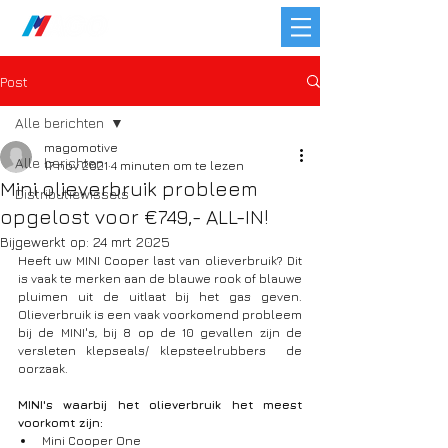
Post
Alle berichten
magomotive
Alle berichten
17 nov 2021
4 minuten om te lezen
Mini olieverbruik probleem
Distributiewissels
opgelost voor €749,- ALL-IN!
Bijgewerkt op:
24 mrt 2025
Heeft uw MINI Cooper last van olieverbruik? Dit 
is vaak te merken aan de blauwe rook of blauwe 
pluimen uit de uitlaat bij het gas geven. 
Olieverbruik is een vaak voorkomend probleem 
bij de MINI's, bij 8 op de 10 gevallen zijn de 
versleten klepseals/ klepsteelrubbers  de 
oorzaak. 
MINI's waarbij het olieverbruik het meest 
voorkomt zijn:
Mini Cooper One