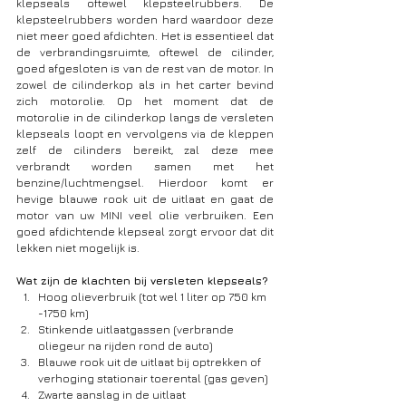
klepseals oftewel klepsteelrubbers. De 
klepsteelrubbers worden hard waardoor deze 
niet meer goed afdichten. Het is essentieel dat 
de verbrandingsruimte, oftewel de cilinder, 
goed afgesloten is van de rest van de motor. In 
zowel de cilinderkop als in het carter bevind 
zich motorolie. Op het moment dat de 
motorolie in de cilinderkop langs de versleten 
klepseals loopt en vervolgens via de kleppen 
zelf de cilinders bereikt, zal deze mee 
verbrandt worden samen met het 
benzine/luchtmengsel. Hierdoor komt er 
hevige blauwe rook uit de uitlaat en gaat de 
motor van uw MINI veel olie verbruiken. Een 
goed afdichtende klepseal zorgt ervoor dat dit 
lekken niet mogelijk is. 
Wat zijn de klachten bij versleten klepseals?
Hoog olieverbruik (tot wel 1 liter op 750 km 
-1750 km)
Stinkende uitlaatgassen (verbrande 
oliegeur na rijden rond de auto)
Blauwe rook uit de uitlaat bij optrekken of 
verhoging stationair toerental (gas geven)
Zwarte aanslag in de uitlaat