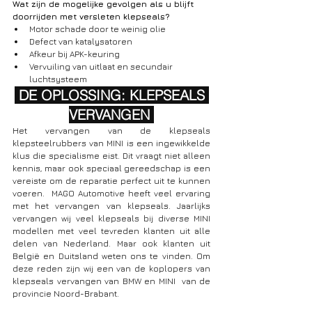
Wat zijn de mogelijke gevolgen als u blijft 
doorrijden met versleten klepseals?
Motor schade door te weinig olie
Defect van katalysatoren
Afkeur bij APK-keuring
Vervuiling van uitlaat en secundair 
luchtsysteem
 DE OPLOSSING: KLEPSEALS 
VERVANGEN 
Het vervangen van de klepseals 
klepsteelrubbers van MINI is een ingewikkelde 
klus die specialisme eist. Dit vraagt niet alleen 
kennis, maar ook speciaal gereedschap is een 
vereiste om de reparatie perfect uit te kunnen 
voeren.  MAGO Automotive heeft veel ervaring 
met het vervangen van klepseals. Jaarlijks 
vervangen wij veel klepseals bij diverse MINI 
modellen met veel tevreden klanten uit alle 
delen van Nederland. Maar ook klanten uit 
België en Duitsland weten ons te vinden. Om 
deze reden zijn wij een van de koplopers van 
klepseals vervangen van BMW en MINI  van de 
provincie Noord-Brabant. 