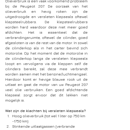
Olieverbruik is een vaak voorkomend probleem 
bij de Peugeot 207. De oorzaak van het 
olieverbruik en hevig roken zijn de 
uitgedroogde en versleten klepseals oftewel 
klepsteelrubbers. De klepsteelrubbers 
worden hard waardoor deze niet meer goed 
afdichten. Het is essentieel dat de 
verbrandingsruimte, oftewel de cilinder, goed 
afgesloten is van de rest van de motor. In zowel 
de cilinderkop als in het carter bevind zich 
motorolie. Op het moment dat de motorolie in 
de cilinderkop langs de versleten klepseals 
loopt en vervolgens via de kleppen zelf de 
cilinders bereikt, zal deze mee verbrandt 
worden samen met het benzine/luchtmengsel. 
Hierdoor komt er hevige blauwe rook uit de 
uitlaat en gaat de motor van uw Peugeot 207 
veel olie verbruiken. Een goed afdichtende 
klepseal zorgt ervoor dat dit lekken niet 
mogelijk is. 
Wat zijn de klachten bij versleten klepseals?
Hoog olieverbruik (tot wel 1 liter op 750 km 
-1750 km)
Stinkende uitlaatgassen (verbrande 