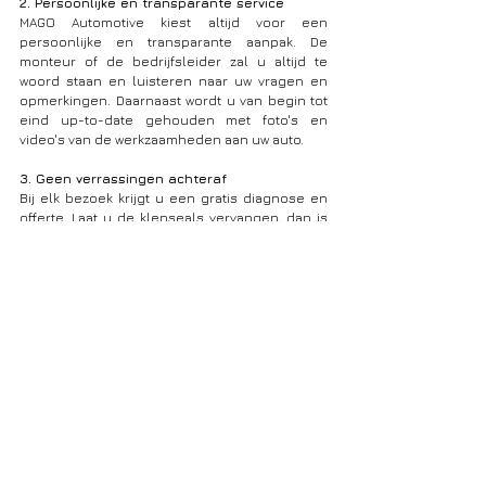
2. Persoonlijke en transparante service
MAGO Automotive kiest altijd voor een 
persoonlijke en transparante aanpak. De 
monteur of de bedrijfsleider zal u altijd te 
woord staan en luisteren naar uw vragen en 
opmerkingen. Daarnaast wordt u van begin tot 
eind up-to-date gehouden met foto's en 
video's van de werkzaamheden aan uw auto. 
3. Geen verrassingen achteraf
Bij elk bezoek krijgt u een gratis diagnose en 
offerte. Laat u de klepseals vervangen, dan is 
uw eindfactuur gelijk aan de offerte. Indien we 
tijdens de reparatie nog een bijkomend 
probleem vaststellen, dan vragen we u eerst 
om uw akkoord. Geen onaangename 
verrassingen dus.