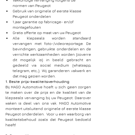
Vakkundige vervanging volgens de 
normen van Peugeot
Gebruik van originele of eerste klasse 
Peugeot onderdelen
1 jaar garantie op fabricage- en/of 
montagefouten
Gratis offerte op maat van uw Peugeot
Alle klepseals worden standaard 
vervangen met foto-/videoreportage. De 
bevindingen, gebruikte onderdelen en de 
verrichte werkzaamheden worden (zoverre 
dit mogelijk is) in beeld gebracht en 
gedeeld via social medium (whatsapp, 
telegram, etc,.). Wij garanderen vakwerk en 
dat mag gezien worden.
1. Beste prijs-kwaliteitsverhouding
Bij MAGO Automotive hoeft u zich geen zorgen 
te maken over de prijs en de kwaliteit van de 
klepseals vervanging bij uw Peugeot. Daarover 
waken is deel van ons vak. MAGO Automotive 
monteert uitsluitend originele of eerste klasse 
Peugeot onderdelen.  Voor u een waarborg van 
kwaliteitsbehoud zoals dat Peugeot bedoeld 
heeft!