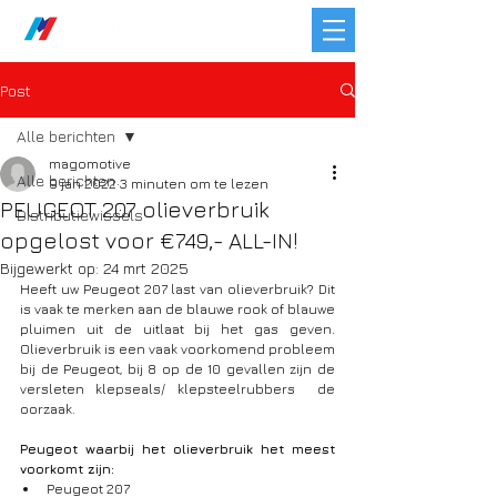
Post
Alle berichten
magomotive
Alle berichten
9 jan 2022
3 minuten om te lezen
PEUGEOT 207 olieverbruik
Distributiewissels
opgelost voor €749,- ALL-IN!
Bijgewerkt op:
24 mrt 2025
Heeft uw Peugeot 207 last van olieverbruik? Dit 
is vaak te merken aan de blauwe rook of blauwe 
pluimen uit de uitlaat bij het gas geven. 
Olieverbruik is een vaak voorkomend probleem 
bij de Peugeot, bij 8 op de 10 gevallen zijn de 
versleten klepseals/ klepsteelrubbers  de 
oorzaak. 
Peugeot waarbij het olieverbruik het meest 
voorkomt zijn:
Peugeot 207