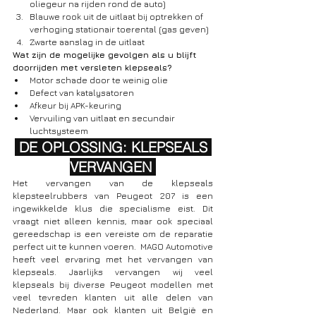
oliegeur na rijden rond de auto)
Blauwe rook uit de uitlaat bij optrekken of 
verhoging stationair toerental (gas geven)
Zwarte aanslag in de uitlaat
Wat zijn de mogelijke gevolgen als u blijft 
doorrijden met versleten klepseals?
Motor schade door te weinig olie
Defect van katalysatoren
Afkeur bij APK-keuring
Vervuiling van uitlaat en secundair 
luchtsysteem
 DE OPLOSSING: KLEPSEALS 
VERVANGEN 
Het vervangen van de klepseals 
klepsteelrubbers van Peugeot 207 is een 
ingewikkelde klus die specialisme eist. Dit 
vraagt niet alleen kennis, maar ook speciaal 
gereedschap is een vereiste om de reparatie 
perfect uit te kunnen voeren.  MAGO Automotive 
heeft veel ervaring met het vervangen van 
klepseals. Jaarlijks vervangen wij veel 
klepseals bij diverse Peugeot modellen met 
veel tevreden klanten uit alle delen van 
Nederland. Maar ook klanten uit België en 