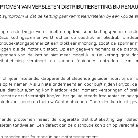
MPTOMEN VAN VERSLETEN DISTRIBUTIEKETTING BIJ RENA
t symptoom is dat de ketting gaat rammelen/ratelen bij een koude st
ting steeds langer wordt heeft de hydraulische kettingspanner steeds
eze kettingspanner werkt echter op oliedruk en oliedruk is allee
tributiekettingspanner zit een blokkeer inrichting, zodat de spanner ni
 liggen als de motor uit staat. Op een gegeven moment is de distribu
pannen van de ketting niet meer mogelijk is. De ketting gaat dan
ributietiming verstoord en kunnen foutcodes optreden  i.c.m.
 
en of rijden ratelende, klapperende of slepende geluiden hoort bij de m
op te nemen. Als u niets onderneemt en door blijft rijden kan/zal de di
 De distributie/timing kan hierdoor ieder moment verspringen of bre
rmate de tijd verstrijkt kan/zal het geluid steeds frequenter en hevig
e sterk kunt horen en laat uw Captur afslepen.  Doorrijden kan in dit gev
nde problemen naast de opgerekte distributieketting zijn defecte
an branden met foutcode in het motormanagement 