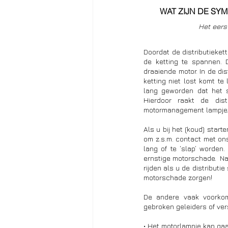
WAT ZIJN DE SY
Het eers
Doordat de distributieket
de ketting te spannen. D
draaiende motor. In de dis
ketting niet lost komt te
lang geworden dat het s
Hierdoor raakt de dist
motormanagement lampje.
Als u bij het (koud) start
om z.s.m. contact met ons 
lang of te ‘slap’ worden.
ernstige motorschade.  Naa
rijden als u de distributi
motorschade zorgen! 
De andere vaak voorkome
• Het motorlampje kan ga