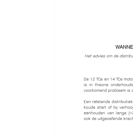
WANNEE
Het advies om de distrib
De 1.2 TCe en 1.4 TCe moto
is in theorie onderhoud
voorkomend probleem is de
Een ratelende distributiek
koude start of bij verho
aanhouden van lange (>2
ook de uitgeoefende krach