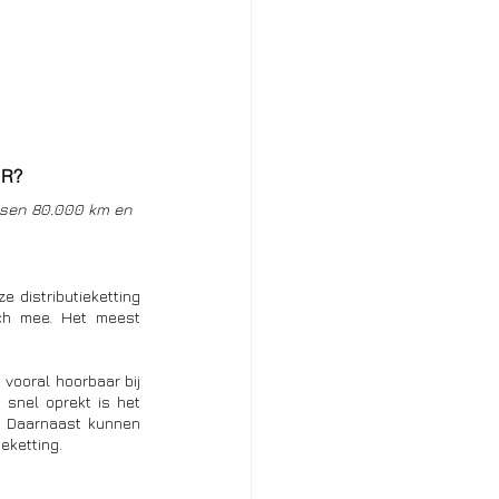
UR?
ussen 80.000 km en 
e distributieketting 
ich mee. Het meest 
vooral hoorbaar bij 
snel oprekt is het 
 Daarnaast kunnen 
eketting. 