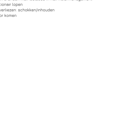
ionair lopen 
verliezen: schokken/inhouden 
tor komen 