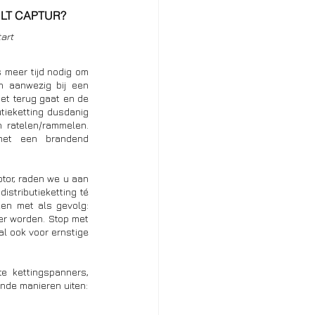
ULT CAPTUR?
art
 meer tijd nodig om 
n aanwezig bij een 
et terug gaat en de 
tieketting dusdanig 
 ratelen/rammelen. 
 met een brandend 
otor, raden we u aan 
stributieketting té 
ken met als gevolg: 
er worden. Stop met 
al ook voor ernstige 
 kettingspanners, 
gebroken geleiders of versleten tandwielen. Een defect aan de distributie kan zich op verschillende manieren uiten: 