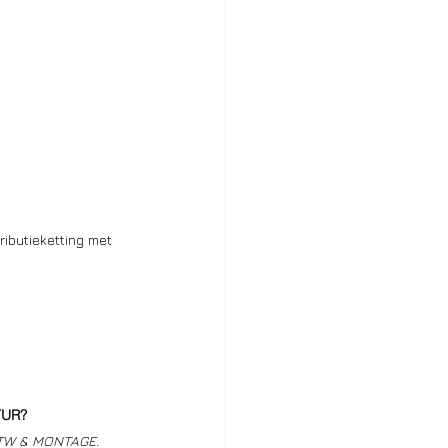
ributieketting met 
TUR?
BTW & MONTAGE. 