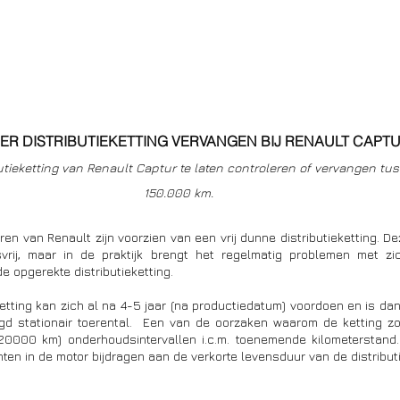
R DISTRIBUTIEKETTING VERVANGEN BIJ RENAULT CAPT
utieketting van Renault Captur te laten controleren of vervangen t
150.000 km. 
ren van Renault zijn voorzien van een vrij dunne distributieketting. Dez
svrij, maar in de praktijk brengt het regelmatig problemen met z
 opgerekte distributieketting.  
etting kan zich al na 4-5 jaar (na productiedatum) voordoen en is dan 
ogd stationair toerental.  Een van de oorzaken waarom de ketting zo 
0000 km) onderhoudsintervallen i.c.m. toenemende kilometerstand.
ten in de motor bijdragen aan de verkorte levensduur van de distributi