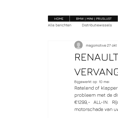
HOME
BMW | MINI | PRIJSLIJST
Alle berichten
Distributiewissels
magomotive
27 okt
RENAULT
VERVAN
Bijgewerkt op:
10 mei
Ratelend of klapper
probleem met de dis
€1299,- ALL-IN. Ri
motorschade van uw 