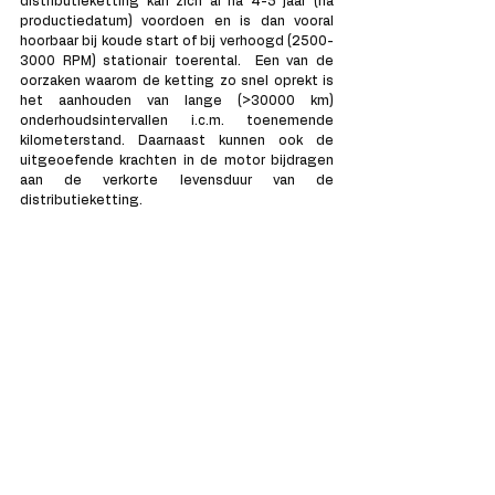
distributieketting kan zich al na 4-5 jaar (na 
productiedatum) voordoen en is dan vooral 
hoorbaar bij koude start of bij verhoogd (2500-
3000 RPM) stationair toerental.  Een van de 
oorzaken waarom de ketting zo snel oprekt is 
het aanhouden van lange (>30000 km) 
onderhoudsintervallen i.c.m. toenemende 
kilometerstand. Daarnaast kunnen ook de 
uitgeoefende krachten in de motor bijdragen 
aan de verkorte levensduur van de 
distributieketting.