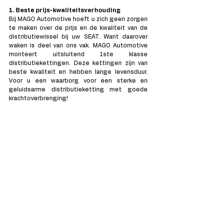
1. Beste prijs-kwaliteitsverhouding
Bij MAGO Automotive hoeft u zich geen zorgen 
te maken over de prijs en de kwaliteit van de 
distributiewissel bij uw SEAT. Want daarover 
waken is deel van ons vak. MAGO Automotive 
monteert uitsluitend 1ste klasse 
distributiekettingen. Deze kettingen zijn van 
beste kwaliteit en hebben lange levensduur. 
Voor u een waarborg voor een sterke en 
geluidsarme distributieketting met goede 
krachtoverbrenging!
2. Persoonlijke en transparante service
MAGO Automotive kiest altijd voor een 
persoonlijke en transparante aanpak. De 
werkende monteur zal u zelf altijd te woord 
staan en luisteren naar uw vragen en 
opmerkingen. Zodat we u steeds een 
uitstekende service kunnen bieden. Daarnaast 
wordt u van begin tot eind up-to-date 
gehouden met foto's en video's van de 
werkzaamheden aan uw auto.