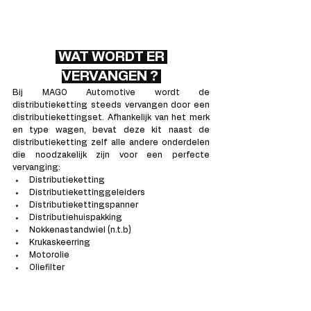
 WAT WORDT ER 
VERVANGEN ? 
Bij MAGO Automotive wordt de 
distributieketting steeds vervangen door een 
distributiekettingset. Afhankelijk van het merk 
en type wagen, bevat deze kit naast de 
distributieketting zelf alle andere onderdelen 
die noodzakelijk zijn voor een perfecte 
vervanging:
Distributieketting
Distributiekettinggeleiders
Distributiekettingspanner
Distributiehuispakking
Nokkenastandwiel (n.t.b)
Krukaskeerring
Motorolie
Oliefilter