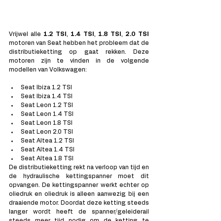
Vrijwel alle
 1.2 TSI
, 
1.4 TSI
, 
1.8 TSI
, 
2.0 TSI 
motoren van Seat hebben het probleem dat de 
distributieketting op gaat rekken. Deze 
motoren zijn te vinden in de volgende 
modellen van Volkswagen:
Seat Ibiza 1.2 TSI
Seat Ibiza 1.4 TSI
Seat Leon 1.2 TSI
Seat Leon 1.4 TSI
Seat Leon 1.8 TSI
Seat Leon 2.0 TSI
Seat Altea 1.2 TSI
Seat Altea 1.4 TSI
Seat Altea 1.8 TSI
De distributieketting rekt na verloop van tijd en 
de hydraulische kettingspanner moet dit 
opvangen. De kettingspanner werkt echter op 
oliedruk en oliedruk is alleen aanwezig bij een 
draaiende motor. Doordat deze ketting steeds 
langer wordt heeft de spanner/geleiderail 
steeds meer tijd nodig om de ketting te 