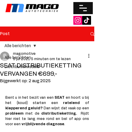
Post
Alle berichten
magomotive
Alle berichten
5 jul 2021
5 minuten om te lezen
SEAT DISTRIBUTIEKETTING
Distributiewissels
VERVANGEN €699,-
Bijgewerkt op:
2 aug 2025
Bent u in het bezit van een 
SEAT 
en hoort u bij 
het (koud) starten een 
ratelend 
of 
klapperend geluid? 
Dan wijst dat vaak op een 
probleem 
met de
 distributieketting. 
 Rijdt 
hier niet te lang mee rond en bel of app ons 
voor een 
vrijblijvende diagnose
. 