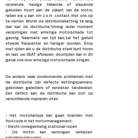
ratelende, hevige tikkende of slepende 
geluiden hoort aan de zijkant van de motor, 
raden we u aan om z.s.m. contact met ons op 
te nemen. Wordt de distributieketting té lang 
dan kan de distributie/timing ieder moment 
verspringen met ernstige motorschade tot 
gevolg. Naarmate van tijd kan/zal het geluid 
steeds frequenter en heviger worden. Stop 
met rijden als u de distributie sterk kunt horen 
en laat uw SEAT afslepen, doorrijden kan in dit 
geval ook voor ernstige motorschade zorgen.
De andere vaak voorkomende problemen met 
de distributie zijn defecte kettingspanners, 
gebroken geleiders of versleten tandwielen. 
Een defect aan de distributie kan zich op 
verschillende manieren uiten
• Het motorlampje kan gaan branden met 
foutcode in het motormanagement:
• Slecht/onregelmatig stationair lopen
• De motor kan vermogen verliezen: 
schokken/inhouden