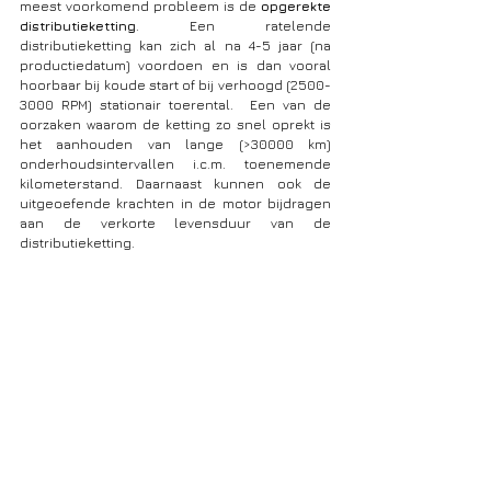
meest voorkomend probleem is de 
opgerekte 
distributieketting
. Een ratelende 
distributieketting kan zich al na 4-5 jaar (na 
productiedatum) voordoen en is dan vooral 
hoorbaar bij koude start of bij verhoogd (2500-
3000 RPM) stationair toerental.  Een van de 
oorzaken waarom de ketting zo snel oprekt is 
het aanhouden van lange (>30000 km) 
onderhoudsintervallen i.c.m. toenemende 
kilometerstand. Daarnaast kunnen ook de 
uitgeoefende krachten in de motor bijdragen 
aan de verkorte levensduur van de 
distributieketting.