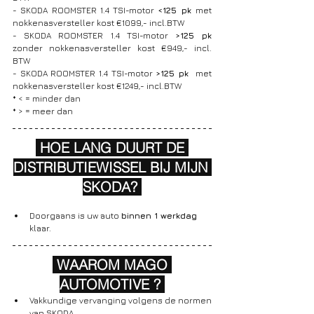
- SKODA ROOMSTER 1.4 TSI-motor 
<125 pk 
met 
nokkenasversteller kost €1099,- incl.BTW
- SKODA ROOMSTER 1.4 TSI-motor 
>125 pk
zonder nokkenasversteller kost €949,- incl. 
BTW
- SKODA ROOMSTER 1.4 TSI-motor 
>125 pk 
 met 
nokkenasversteller kost €1249,- incl.BTW
* < = minder dan
* > = meer dan
 HOE LANG DUURT DE 
DISTRIBUTIEWISSEL BIJ MIJN 
SKODA? 
Doorgaans is uw auto 
binnen 1 werkdag
klaar.
 WAAROM MAGO 
AUTOMOTIVE ? 
Vakkundige vervanging volgens de normen 
van SKODA