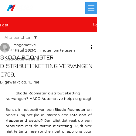
Post
Alle berichten
magomotive
Alle berichten
17 aug 2021
5 minuten om te lezen
SKODA ROOMSTER
Distributiewissels
DISTRIBUTIEKETTING VERVANGEN
€799,-
Bijgewerkt op:
10 mei
Skoda Roomster distributieketting 
vervangen? MAGO Automotive helpt u graag!
Bent u in het bezit van een 
Skoda Roomster 
en 
hoort u bij het (koud) starten een 
ratelend 
of 
klapperend geluid? 
Dan wijst dat vaak op een 
probleem 
met de
 distributieketting. 
 Rijdt hier 
niet te lang mee rond en bel of app ons voor 