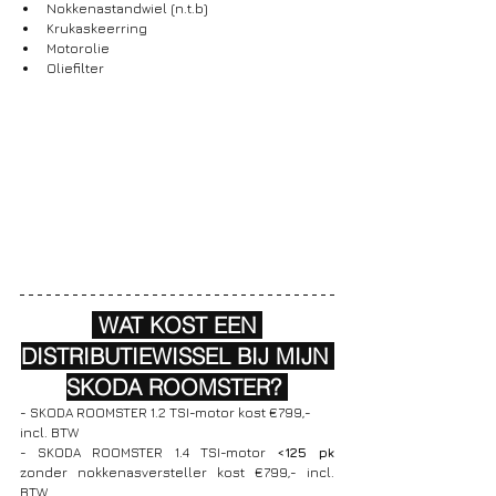
Nokkenastandwiel (n.t.b)
Krukaskeerring
Motorolie
Oliefilter
 WAT KOST EEN 
DISTRIBUTIEWISSEL BIJ MIJN 
SKODA ROOMSTER? 
- SKODA ROOMSTER 1.2 TSI-motor kost €799,- 
incl. BTW
- SKODA ROOMSTER 1.4 TSI-motor 
<125 pk
zonder nokkenasversteller kost €799,- incl. 
BTW