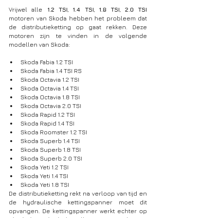
Vrijwel alle
 1.2 TSI
, 
1.4 TSI
, 
1.8 TSI
, 
2.0 TSI 
motoren van Skoda hebben het probleem dat 
de distributieketting op gaat rekken. Deze 
motoren zijn te vinden in de volgende 
modellen van Skoda:
Skoda Fabia 1.2 TSI
Skoda Fabia 1.4 TSI RS
Skoda Octavia 1.2 TSI
Skoda Octavia 1.4 TSI
Skoda Octavia 1.8 TSI
Skoda Octavia 2.0 TSI
Skoda Rapid 1.2 TSI
Skoda Rapid 1.4 TSI
Skoda Roomster 1.2 TSI
Skoda Superb 1.4 TSI
Skoda Superb 1.8 TSI
Skoda Superb 2.0 TSI
Skoda Yeti 1.2 TSI
Skoda Yeti 1.4 TSI
Skoda Yeti 1.8 TSI
De distributieketting rekt na verloop van tijd en 
de hydraulische kettingspanner moet dit 
opvangen. De kettingspanner werkt echter op 