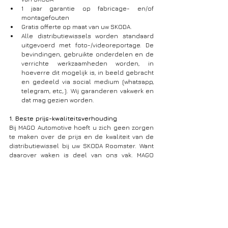
1 jaar garantie op fabricage- en/of 
montagefouten
Gratis offerte op maat van uw SKODA.
Alle distributiewissels worden standaard 
uitgevoerd met foto-/videoreportage. De 
bevindingen, gebruikte onderdelen en de 
verrichte werkzaamheden worden, in 
hoeverre dit mogelijk is, in beeld gebracht 
en gedeeld via social medium (whatsapp, 
telegram, etc,.). Wij garanderen vakwerk en 
dat mag gezien worden.
1. Beste prijs-kwaliteitsverhouding
Bij MAGO Automotive hoeft u zich geen zorgen 
te maken over de prijs en de kwaliteit van de 
distributiewissel bij uw SKODA Roomster. Want 
daarover waken is deel van ons vak. MAGO 
Automotive monteert uitsluitend 1ste klasse 
distributiekettingen. Deze kettingen zijn van 
beste kwaliteit en hebben lange levensduur. 
Voor u een waarborg voor een sterke en 
geluidsarme distributieketting met goede 
krachtoverbrenging!