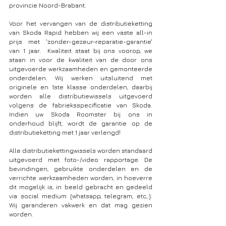
provincie Noord-Brabant.
Voor het vervangen van de distributieketting 
van Skoda Rapid hebben wij een vaste all-in 
prijs met 'zonder-gezeur-reparatie-garantie' 
van 1 jaar.  Kwaliteit staat bij ons voorop, we 
staan in voor de kwaliteit van de door ons 
uitgevoerde werkzaamheden en gemonteerde 
onderdelen. Wij werken uitsluitend met 
originele en 1ste klasse onderdelen, daarbij 
worden alle distributiewissels uitgevoerd 
volgens de fabrieksspecificatie van Skoda. 
Indien uw Skoda Roomster bij ons in 
onderhoud blijft, wordt de garantie op de 
distributieketting met 1 jaar verlengd!
Alle distributiekettingwissels worden standaard 
uitgevoerd met foto-/video rapportage. De 
bevindingen, gebruikte onderdelen en de 
verrichte werkzaamheden worden, in hoeverre 
dit mogelijk is, in beeld gebracht en gedeeld 
via social medium (whatsapp, telegram, etc,.). 
Wij garanderen vakwerk en dat mag gezien 
worden.