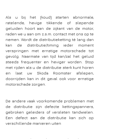
Als u bij het (koud) starten abnormale, 
ratelende, hevige tikkende of slepende 
geluiden hoort aan de zijkant van de motor, 
raden we u aan om z.s.m. contact met ons op te 
nemen. Wordt de distributieketting té lang dan 
kan de distributie/timing ieder moment 
verspringen met ernstige motorschade tot 
gevolg. Naarmate van tijd kan/zal het geluid 
steeds frequenter en heviger worden. Stop 
met rijden als u de distributie sterk kunt horen 
en laat uw Skoda Roomster afslepen, 
doorrijden kan in dit geval ook voor ernstige 
motorschade zorgen.
De andere vaak voorkomende problemen met 
de distributie zijn defecte kettingspanners, 
gebroken geleiders of versleten tandwielen. 
Een defect aan de distributie kan zich op 
verschillende manieren uiten