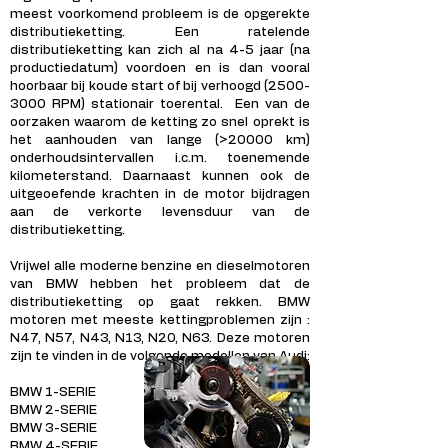
meest voorkomend probleem is de opgerekte
distributieketting. Een ratelende
distributieketting kan zich al na 4-5 jaar (na
productiedatum) voordoen en is dan vooral
hoorbaar bij koude start of bij verhoogd
(2500-
3000
RPM) stationair toerental. Een van de
oorzaken waarom de ketting zo snel oprekt is
het aanhouden van lange (>20000 km)
onderhoudsintervallen i.c.m. toenemende
kilometerstand. Daarnaast kunnen ook de
uitgeoefende krachten in de motor bijdragen
aan de verkorte levensduur van de
distributieketting.
Vrijwel alle moderne benzine en dieselmotoren
van BMW hebben het probleem dat de
distributieketting op gaat rekken. BMW
motoren met meeste kettingproblemen zijn :
N47, N57, N43, N13, N20, N63. Deze motoren
zijn te vinden in de volgende modellen van Audi:
BMW 1-SERIE
BMW 2-SERIE
BMW 3-SERIE
BMW 4-SERIE