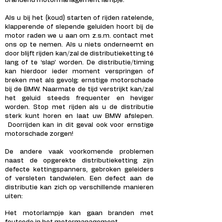
brandend motormanagement lampje.
Als u bij het (koud) starten of rijden ratelende,
klapperende of slepende geluiden hoort bij de
motor raden we u aan om z.s.m. contact met
ons op te nemen. Als u niets onderneemt en
door blijft rijden kan/zal de distributieketting té
lang of te ‘slap’ worden. De distributie/timing
kan hierdoor ieder moment verspringen of
breken met als gevolg: ernstige motorschade
bij de BMW. Naarmate de tijd verstrijkt kan/zal
het geluid steeds frequenter en heviger
worden. Stop met rijden als u de distributie
sterk kunt horen en laat uw BMW afslepen.
Doorrijden kan in dit geval ook voor ernstige
motorschade zorgen!
De andere vaak voorkomende problemen
naast de opgerekte distributieketting zijn
defecte kettingspanners, gebroken geleiders
of versleten tandwielen. Een defect aan de
distributie kan zich op verschillende manieren
uiten:
Het motorlampje kan gaan branden met