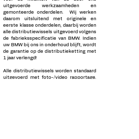
uitgevoerde werkzaamheden en
gemonteerde onderdelen. Wij werken
daarom uitsluitend met originele en
eerste klasse onderdelen, daarbij worden
alle distributiewissels uitgevoerd volgens
de fabrieksspecificatie van BMW. Indien
uw BMW bij ons in onderhoud blijft, wordt
de garantie op de distributieketting met
1 jaar verlengd!
Alle distributiewissels
worden standaard
uitgevoerd met foto-/video rapportage.
De bevindingen, gebruikte onderdelen en
de verrichte werkzaamheden worden, in
hoeverre dit mogelijk is, in beeld
gebracht en gedeeld via social medium
(whatsapp, telegram, etc.). Wij garanderen
vakwerk en dat mag gezien worden.