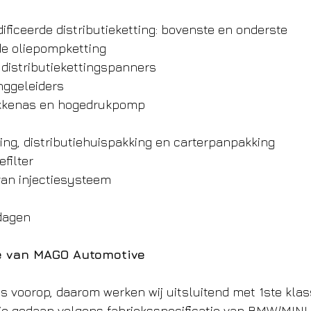
ificeerde distributieketting: bovenste en onderste
de oliepompketting
distributiekettingspanners
inggeleiders
okkenas en hogedrukpomp
ng, distributiehuispakking en carterpanpakking
efilter
van injectiesysteem
dagen
ie van MAGO Automotive
ons voorop, daarom werken wij uitsluitend met 1ste kla
ie gedaan volgens fabrieksspecificatie van BMW/MINI. 