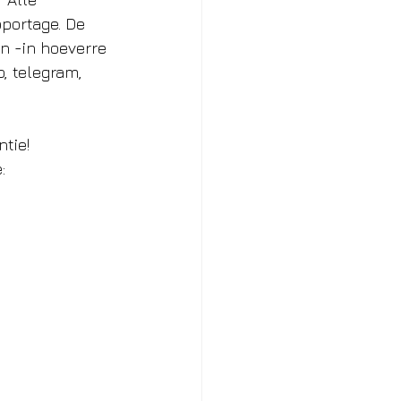
portage. De 
n -in hoeverre 
, telegram, 
ntie!
: