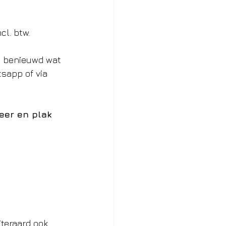
cl. btw.
u benieuwd wat 
sapp of via 
eer en plak 
iteraard ook 