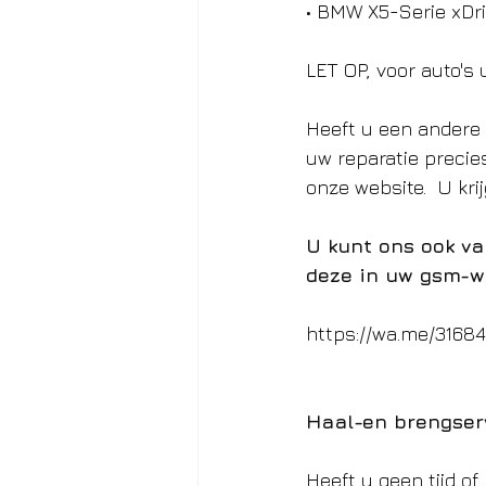
• BMW X5-Serie xDr
LET OP, voor auto's 
Heeft u een andere 
uw reparatie precie
onze website.  U krij
U kunt ons ook va
deze in uw gsm-w
https://wa.me/3168
Haal-en brengser
Heeft u geen tijd of