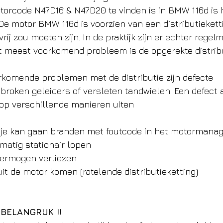
orcode N47D16 & N47D20 te vinden is in BMW 116d is h
De motor BMW 116d is voorzien van een distributiekett
ij zou moeten zijn. In de praktijk zijn er echter regelm
 meest voorkomend probleem is de opgerekte distribu
komende problemen met de distributie zijn defecte 
broken geleiders of versleten tandwielen. Een defect 
h op verschillende manieren uiten
pje kan gaan branden met foutcode in het motormana
lmatig stationair lopen
vermogen verliezen 
l uit de motor komen (ratelende distributieketting)
! BELANGRIJK !!