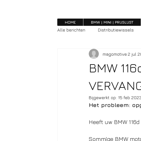
HOME
BMW | MINI | PRIJSLIJST
Alle berichten
Distributiewissels
magomotive
2 jul 
BMW 116
VERVANG
Bijgewerkt op:
15 feb 202
Het probleem: opg
Heeft uw BMW 116d r
Sommige BMW motoren