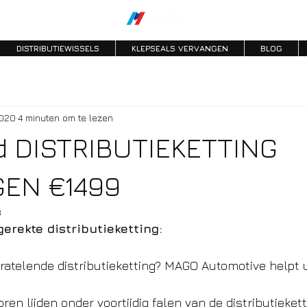
DISTRIBUTIEWISSELS
KLEPSEALS VERVANGEN
BLOG
2020
4 minuten om te lezen
d DISTRIBUTIEKETTING
EN €1499
3
erekte distributieketting:
atelende distributieketting? MAGO Automotive helpt u
 lijden onder voortijdig falen van de distributiekett