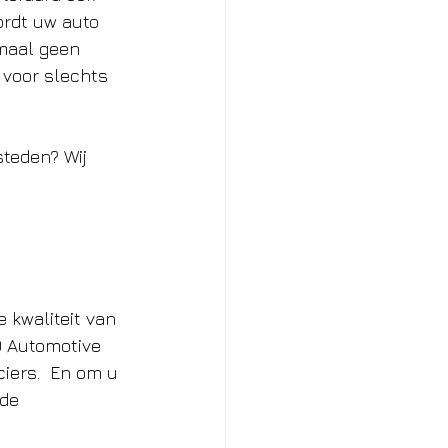
ordt uw auto 
maal geen 
 voor slechts 
steden? Wij 
 kwaliteit van 
O Automotive 
iers.  En om u 
de 