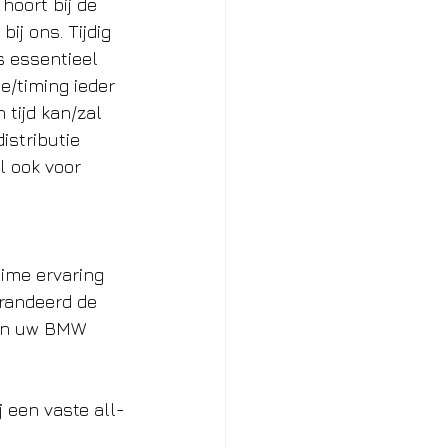
hoort bij de 
j ons. Tijdig 
s essentieel 
e/timing ieder 
tijd kan/zal 
istributie 
l ook voor 
ime ervaring 
randeerd de 
van uw BMW 
 een vaste all-