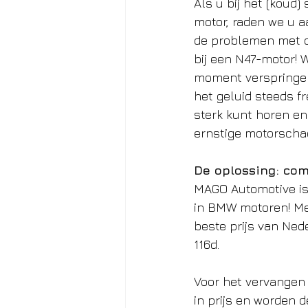
Als u bij het (koud)
motor, raden we u aa
de problemen met di
bij een N47-motor! W
moment verspringen 
het geluid steeds fr
sterk kunt horen en
ernstige motorscha
De oplossing: com
MAGO Automotive is 
in BMW motoren! Met
beste prijs van Ned
116d.  
Voor het vervangen 
in prijs en worden 