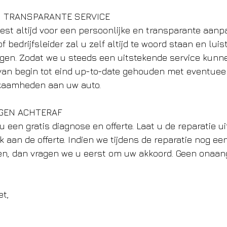
N TRANSPARANTE SERVICE 
st altijd voor een persoonlijke en transparante aanpa
bedrijfsleider zal u zelf altijd te woord staan en lui
en. Zodat we u steeds een uitstekende service kunne
an begin tot eind up-to-date gehouden met eventueel 
kzaamheden aan uw auto.
NGEN ACHTERAF
 u een gratis diagnose en offerte. Laat u de reparatie u
k aan de offerte. Indien we tijdens de reparatie nog ee
en, dan vragen we u eerst om uw akkoord. Geen onaa
et,