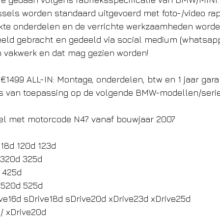
issels worden standaard uitgevoerd met foto-/video rap
ikte onderdelen en de verrichte werkzaamheden worde
 beeld gebracht en gedeeld via social medium (whatsapp
en vakwerk en dat mag gezien worden! 
 €1499 ALL-IN: Montage, onderdelen, btw en 1 jaar gara
is van toepassing op de volgende BMW-modellen/serie
sel met motorcode N47 vanaf bouwjaar 2007
118d 120d 123d
 320d 325d
 425d
 520d 525d
ve16d sDrive18d sDrive20d xDrive23d xDrive25d
/ xDrive20d