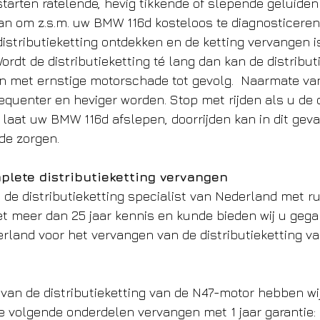
 starten ratelende, hevig tikkende of slepende geluiden 
n om z.s.m. uw BMW 116d kosteloos te diagnosticeren bi
stributieketting ontdekken en de ketting vervangen i
ordt de distributieketting té lang dan kan de distributi
met ernstige motorschade tot gevolg.  Naarmate van 
equenter en heviger worden. Stop met rijden als u de d
 laat uw BMW 116d afslepen, doorrijden kan in dit geva
de zorgen. 
plete distributieketting vervangen
de distributieketting specialist van Nederland met ru
 meer dan 25 jaar kennis en kunde bieden wij u gega
erland voor het vervangen van de distributieketting 
van de distributieketting van de N47-motor hebben wij
de volgende onderdelen vervangen met 1 jaar garantie: