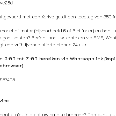
ive25d
uitgevoerd met een Xdrive geldt een toeslag van 350 in
model of motor (bijvoorbeeld 6 of 8 cilinder) en bent 
s gaat kosten? Bericht ons uw kenteken via SMS, What
gt een vrijblijvende offerte binnen 24 uur!
n 9:00 tot 21:00 bereiken via Whatsapplink (kopi
ebrowser):
4957405
vice
 bent u niet in staat uw auto te brengen? Dan kunt u u