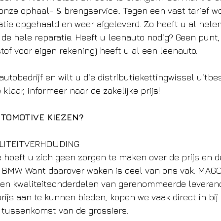
nze ophaal- & brengservice.. Tegen een vast tarief w
tie opgehaald en weer afgeleverd. Zo heeft u al hele
de hele reparatie. Heeft u leenauto nodig? Geen punt,
tof voor eigen rekening) heeft u al een leenauto.
utobedrijf en wilt u die distributiekettingwissel uitbe
 klaar, informeer naar de zakelijke prijs!
TOMOTIVE KIEZEN?
ALITEITVERHOUDING 
 hoeft u zich geen zorgen te maken over de prijs en de
w BMW. Want daarover waken is deel van ons vak. MAG
 en kwaliteitsonderdelen van gerenommeerde leveranc
rijs aan te kunnen bieden, kopen we vaak direct in bij 
 tussenkomst van de grossiers.