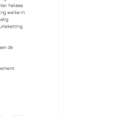
ier helaas 
ing welke in 
atig 
tieketting.
aan de 
gement: