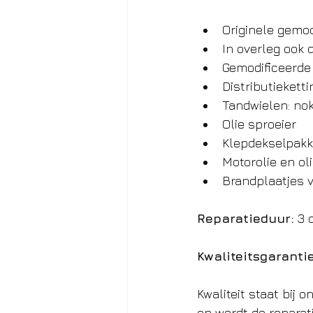
Originele gemod
In overleg ook 
Gemodificeerde 
Distributiekett
Tandwielen: n
Olie sproeier
Klepdekselpakki
Motorolie en oli
Brandplaatjes 
Reparatieduur:
 3 
Kwaliteitsgarant
Kwaliteit staat bij 
en wordt de reparat