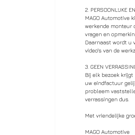
2. PERSOONLIJKE E
MAGO Automotive kie
werkende monteur of 
vragen en opmerking
Daarnaast wordt u v
video's van de wer
3. GEEN VERRASSI
Bij elk bezoek krijgt
uw eindfactuur gelij
probleem vaststell
verrassingen dus.
Met vriendelijke gro
MAGO Automotive