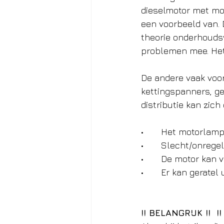
dieselmotor met mot
een voorbeeld van. 
theorie onderhoudsvr
problemen mee. Het
De andere vaak voor
kettingspanners, ge
distributie kan zic
•	Het motorlam
•	Slecht/onrege
•	De motor kan 
•	Er kan gerate
!! BELANGRIJK !!  !