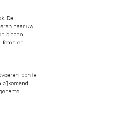
k. De 
steren naar uw 
n bieden. 
foto's en 
itvoeren, dan is 
n bijkomend 
ngename 