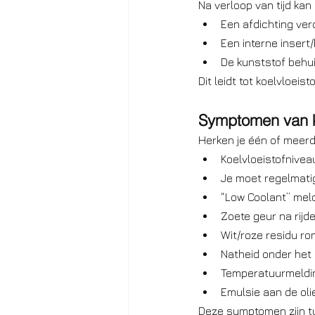
Na verloop van tijd kan
Een afdichting ve
Een interne insert
De kunststof behu
Dit leidt tot koelvloeis
Symptomen van k
Herken je één of meerd
Koelvloeistofnive
Je moet regelmatig
“Low Coolant” mel
Zoete geur na rijd
Wit/roze residu ron
Natheid onder het 
Temperatuurmeldin
Emulsie aan de ol
Deze symptomen zijn ty