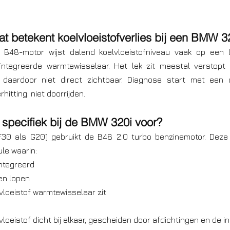
at betekent koelvloeistofverlies bij een BMW 3
B48-motor wijst dalend koelvloeistofniveau vaak op een l
geïntegreerde warmtewisselaar. Het lek zit meestal verstopt 
s daardoor niet direct zichtbaar. Diagnose start met een 
hitting: niet doorrijden.
specifiek bij de BMW 320i voor?
30 als G20) gebruikt de B48 2.0 turbo benzinemotor. Deze 
ule waarin:
ïntegreerd
en lopen
vloeistof warmtewisselaar zit
vloeistof dicht bij elkaar, gescheiden door afdichtingen en de in