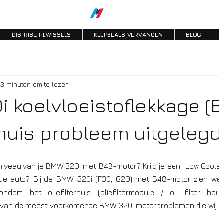
DISTRIBUTIEWISSELS
KLEPSEALS VERVANGEN
BLOG
3 minuten om te lezen
 koelvloeistoflekkage (
erhuis probleem uitgeleg
fniveau van je BMW 320i met B48-motor? Krijg je een “Low Cool
 de auto? Bij de BMW 320i (F30, G20) met B48-motor zien we
rondom het oliefilterhuis (oliefiltermodule / oil filter ho
n van de meest voorkomende BMW 320i motorproblemen die wij 