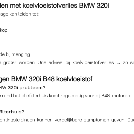
jden met koelvloeistofverlies BMW 320i
age kan leiden tot:
rkop
de bij menging
s groter worden. Ons advies: bij koelvloeistofverlies → zo sn
gen BMW 320i B48 koelvloeistof
BMW 320i probleem?
e rond het oliefilterhuis komt regelmatig voor bij B48-motoren.
filterhuis? 
chtingsleidingen kunnen vergelijkbare symptomen geven. Da