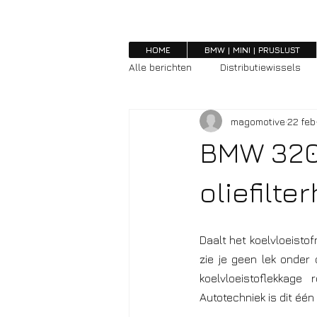
HOME
BMW | MINI | PRIJSLIJST
Alle berichten
Distributiewissels
magomotive
22 feb
BMW 320i
oliefilt
Daalt het koelvloeisto
zie je geen lek onder
koelvloeistoflekkage 
Autotechniek is dit éé