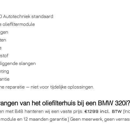
 Autotechniek standaard:
 oliefiltermodule
ngen
ten
e
stof
liggende slangen
hting
antie
e reparatie — niet voor tijdelijke oplossingen.
angen van het oliefilterhuis bij een BMW 320i?
 met B48 hanteren wij een vaste prijs: 
€1299 incl. BTW
 (In
e module en 12 maanden garantie.) Geen meerwerk, geen verras