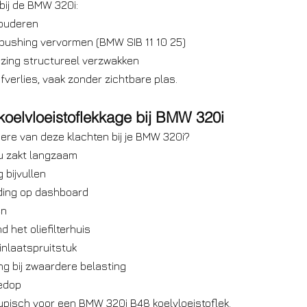
 bij de BMW 320i:
rouderen
/bushing vervormen (BMW SIB 11 10 25)
izing structureel verzwakken
tofverlies, vaak zonder zichtbare plas.
oelvloeistoflekkage bij BMW 320i
ere van deze klachten bij je BMW 320i?
au zakt langzaam
 bijvullen
ding op dashboard
en
d het oliefilterhuis
inlaatspruitstuk
g bij zwaardere belasting
iedop
pisch voor een BMW 320i B48 koelvloeistoflek.