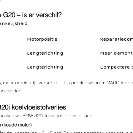
G20 – is er verschil?
nkelijkheid.
Motorpositie
Reparatiecom
Lengterichting
Meer demont
Lengterichting
Compactere b
, maar arbeidstijd verschilt. Dit is precies waarom MAGO Autot
ssisvariant.
i koelvloeistofverlies
pakken we BMW 320i lekkages als volgt aan:
m (koude motor)