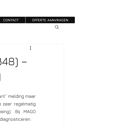
CONTACT
OFFERTE AANVRAGEN
B48) –
d
ant” melding maar 
 zeer regelmatig 
using). Bij MAGO 
diagnosticeren.