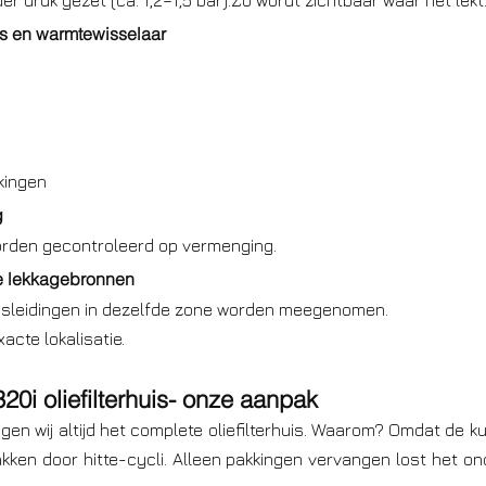
 druk gezet (ca. 1,2–1,5 bar).Zo wordt zichtbaar waar het lekt
huis en warmtewisselaar
kingen
g
worden gecontroleerd op vermenging.
re lekkagebronnen
gsleidingen in dezelfde zone worden meegenomen.
acte lokalisatie.
0i oliefilterhuis- onze aanpak
en wij altijd het complete oliefilterhuis. Waarom? Omdat de ku
kken door hitte-cycli. Alleen pakkingen vervangen lost het ond