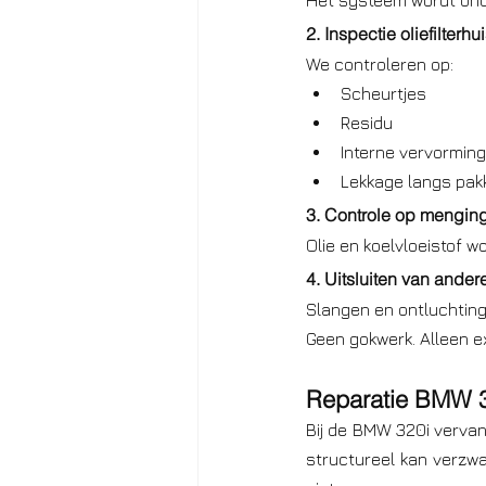
Het systeem wordt onder
2. Inspectie oliefilter
We controleren op:
Scheurtjes
Residu
Interne vervorming
Lekkage langs pak
3. Controle op mengin
Olie en koelvloeistof 
4. Uitsluiten van ande
Slangen en ontluchtin
Geen gokwerk. Alleen ex
Reparatie BMW 32
Bij de BMW 320i vervang
structureel kan verzwa