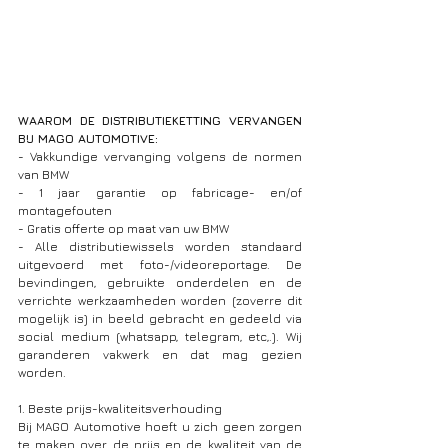
WAAROM DE DISTRIBUTIEKETTING VERVANGEN 
BIJ MAGO AUTOMOTIVE: 
- Vakkundige vervanging volgens de normen 
van BMW
- 1 jaar garantie op fabricage- en/of 
montagefouten
- Gratis offerte op maat van uw BMW
- Alle distributiewissels worden standaard 
uitgevoerd met foto-/videoreportage. De 
bevindingen, gebruikte onderdelen en de 
verrichte werkzaamheden worden (zoverre dit 
mogelijk is) in beeld gebracht en gedeeld via 
social medium (whatsapp, telegram, etc,.). Wij 
garanderen vakwerk en dat mag gezien 
worden.
1. Beste prijs-kwaliteitsverhouding
Bij MAGO Automotive hoeft u zich geen zorgen 
te maken over de prijs en de kwaliteit van de 