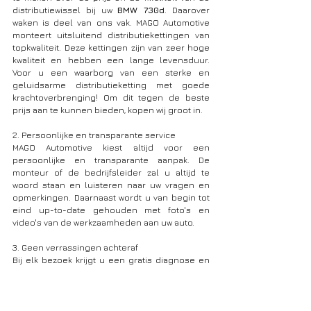
distributiewissel bij uw 
BMW 730d
. Daarover 
waken is deel van ons vak. MAGO Automotive 
monteert uitsluitend distributiekettingen van 
topkwaliteit. Deze kettingen zijn van zeer hoge 
kwaliteit en hebben een lange levensduur. 
Voor u een waarborg van een sterke en 
geluidsarme distributieketting met goede 
krachtoverbrenging! Om dit tegen de beste 
prijs aan te kunnen bieden, kopen wij groot in.
2. Persoonlijke en transparante service 
MAGO Automotive kiest altijd voor een 
persoonlijke en transparante aanpak. De 
monteur of de bedrijfsleider zal u altijd te 
woord staan en luisteren naar uw vragen en 
opmerkingen. Daarnaast wordt u van begin tot 
eind up-to-date gehouden met foto's en 
video's van de werkzaamheden aan uw auto. 
3. Geen verrassingen achteraf
Bij elk bezoek krijgt u een gratis diagnose en 
offerte. Laat u de reparatie uitvoeren, dan is uw 
eindfactuur gelijk aan de offerte. Indien we 
tijdens de reparatie nog een bijkomend 
probleem vaststellen, dan vragen we u eerst 