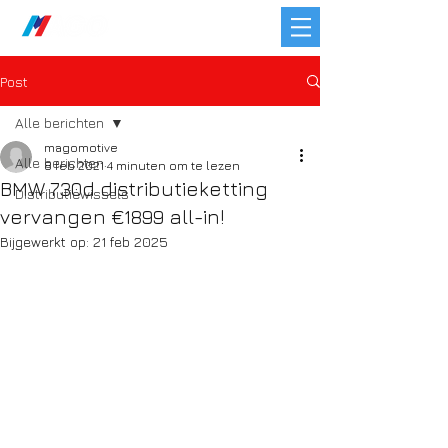
Post
Alle berichten
magomotive
Alle berichten
8 feb 2021
4 minuten om te lezen
BMW 730d distributieketting
Distributiewissels
vervangen €1899 all-in!
Bijgewerkt op:
21 feb 2025