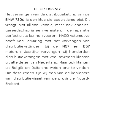
DE OPLOSSING:
Het vervangen van de distributieketting van de 
BMW 730d 
is een klus die specialisme eist. Dit 
vraagt niet alleen kennis, maar ook speciaal 
gereedschap is een vereiste om de reparatie 
perfect uit te kunnen voeren.  MAGO Automotive 
heeft veel ervaring met het vervangen van 
distributiekettingen bij de 
N57 en B57
motoren. Jaarlijks vervangen wij honderden 
distributiekettingen met veel tevreden klanten 
uit alle delen van Nederland. Maar ook klanten 
uit België en Duitsland weten ons te vinden. 
Om deze reden zijn wij een van de koplopers 
van distributiewissel van de provincie Noord-
Brabant. 