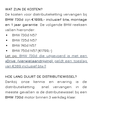
WAT ZIJN DE KOSTEN?
De kosten voor distributieketting vervangen bij 
BMW 730d 
zijn 
€1899,- inclusief btw, montage 
en 1 jaar garantie
. De volgende BMW reeksen 
vallen hieronder:
BMW 730d N57
BMW 735d N57
BMW 740d N57
BMW 750d N57 (€1799,-)
Let op: 
BMW 730d die uitgevoerd is met een 
xDrive (vierwielaandrijving)
 geldt een toeslag 
van €389 inclusief btw !!
HOE LANG DUURT DE DISTRIBUTIEWISSEL?
Dankzij onze kennis en ervaring is de 
distributieketting  snel vervangen: in de 
meeste gevallen is de distributiewissel bij een 
BMW 730d 
motor binnen 3 werkdag klaar.