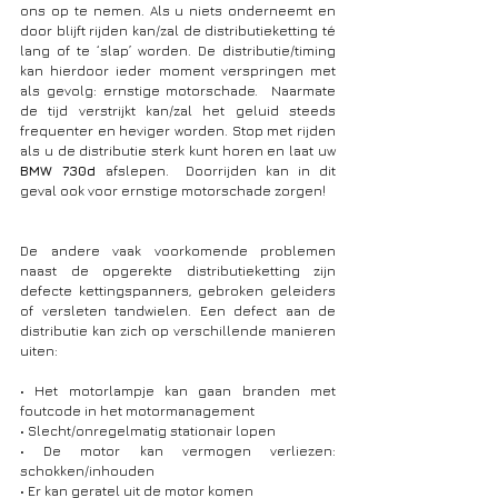
ons op te nemen. Als u niets onderneemt en 
door blijft rijden kan/zal de distributieketting té 
lang of te ‘slap’ worden. De distributie/timing 
kan hierdoor ieder moment verspringen met 
als gevolg: ernstige motorschade.  Naarmate 
de tijd verstrijkt kan/zal het geluid steeds 
frequenter en heviger worden. Stop met rijden 
als u de distributie sterk kunt horen en laat uw 
BMW 730d 
afslepen.  Doorrijden kan in dit 
geval ook voor ernstige motorschade zorgen!
De andere vaak voorkomende problemen 
naast de opgerekte distributieketting zijn 
defecte kettingspanners, gebroken geleiders 
of versleten tandwielen. Een defect aan de 
distributie kan zich op verschillende manieren 
uiten:
• Het motorlampje kan gaan branden met 
foutcode in het motormanagement
• Slecht/onregelmatig stationair lopen
• De motor kan vermogen verliezen: 
schokken/inhouden
• Er kan geratel uit de motor komen