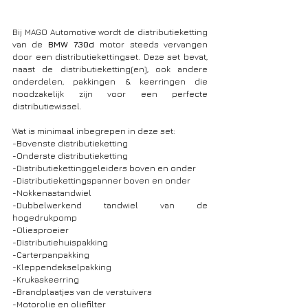
Bij MAGO Automotive wordt de distributieketting 
van de 
BMW 730d 
motor steeds vervangen 
door een distributiekettingset. Deze set bevat, 
naast de distributieketting(en), ook andere 
onderdelen, pakkingen & keerringen die 
noodzakelijk zijn voor een perfecte 
distributiewissel. 
Wat is minimaal inbegrepen in deze set: 
-Bovenste distributieketting
-Onderste distributieketting
-Distributiekettinggeleiders boven en onder
-Distributiekettingspanner boven en onder
-Nokkenastandwiel
-Dubbelwerkend tandwiel van de 
hogedrukpomp
-Oliesproeier
-Distributiehuispakking
-Carterpanpakking
-Kleppendekselpakking
-Krukaskeerring
-Brandplaatjes van de verstuivers
-Motorolie en oliefilter