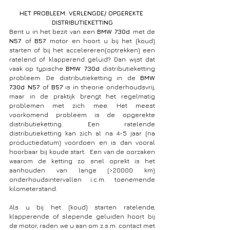
HET PROBLEEM: VERLENGDE/ OPGEREKTE 
DISTRIBUTIEKETTING
Bent u in het bezit van een 
BMW 730d 
met de 
N57 
of 
B57 
motor en hoort u bij het (koud) 
starten of bij het accelereren(optrekken) een 
ratelend of klapperend geluid? Dan wijst dat 
vaak op typische 
BMW 730d 
distributieketting 
probleem. De distributieketting in de 
BMW 
730d N57 
of 
B57 
is in theorie onderhoudsvrij, 
maar in de praktijk brengt het regelmatig 
problemen met zich mee. Het meest 
voorkomend probleem is de opgerekte 
distributieketting. Een ratelende 
distributieketting kan zich al na 4-5 jaar (na 
productiedatum) voordoen en is dan vooral 
hoorbaar bij koude start.  Een van de oorzaken 
waarom de ketting zo snel oprekt is het 
aanhouden van lange (>20000 km) 
onderhoudsintervallen i.c.m. toenemende 
kilometerstand.  
Als u bij het (koud) starten ratelende, 
klapperende of slepende geluiden hoort bij 
de motor, raden we u aan om z.s.m. contact met 