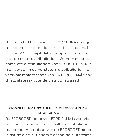
Bent u in het bezit van een FORD PUMA en krijgt 
u storing "
motorolie druk te laag veilig 
stoppen"
? Dan wijst dat vaak op een probleem 
met de natte distributieriem. Wij vervangen de 
complete distributieriem voor € 999 ALL-IN. Rijd 
niet verder met versleten distributieriem en 
voorkom motorschade van uw FORD PUMA! Maak 
direct afspraak voor de distributiewissel! 
WANNEER DISTRIBUTIERIEM VERVANGEN BIJ 
FORD PUMA
De ECOBOOST-motor van FORD PUMA is voorzien 
'wet belt'  ook wel een natte distributieriem 
genoemd. Het unieke van de ECOBOOST motor 
is dat de distributieriem niet aan de buitenzijde 