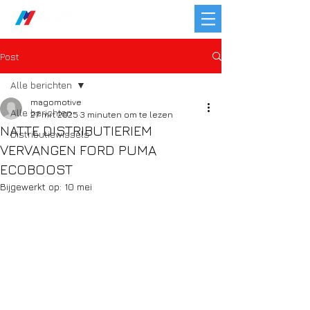
Post
Alle berichten
magomotive
Alle berichten
27 mrt 2025
3 minuten om te lezen
NATTE DISTRIBUTIERIEM
Distributiewissels
VERVANGEN FORD PUMA
ECOBOOST
Bijgewerkt op:
10 mei