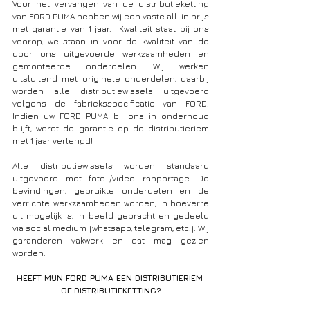
Voor het vervangen van de distributieketting 
van FORD PUMA hebben wij een vaste all-in prijs 
met garantie van 1 jaar.  Kwaliteit staat bij ons 
voorop, we staan in voor de kwaliteit van de 
door ons uitgevoerde werkzaamheden en 
gemonteerde onderdelen. Wij werken 
uitsluitend met originele onderdelen, daarbij 
worden alle distributiewissels uitgevoerd 
volgens de fabrieksspecificatie van FORD. 
Indien uw FORD PUMA bij ons in onderhoud 
blijft, wordt de garantie op de distributieriem 
met 1 jaar verlengd!
Alle distributiewissels worden standaard 
uitgevoerd met foto-/video rapportage. De 
bevindingen, gebruikte onderdelen en de 
verrichte werkzaamheden worden, in hoeverre 
dit mogelijk is, in beeld gebracht en gedeeld 
via social medium (whatsapp, telegram, etc.). Wij 
garanderen vakwerk en dat mag gezien 
worden.
HEEFT MIJN FORD PUMA EEN DISTRIBUTIERIEM 
OF DISTRIBUTIEKETTING?
De volgende modellen van FORD zijn hebben 