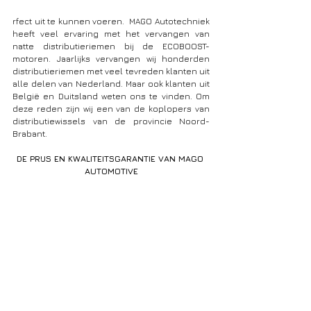
rfect uit te kunnen voeren.  MAGO Autotechniek 
heeft veel ervaring met het vervangen van 
natte distributieriemen bij de ECOBOOST-
motoren. Jaarlijks vervangen wij honderden 
distributieriemen met veel tevreden klanten uit 
alle delen van Nederland. Maar ook klanten uit 
België en Duitsland weten ons te vinden. Om 
deze reden zijn wij een van de koplopers van 
distributiewissels van de provincie Noord-
Brabant.
DE PRIJS EN KWALITEITSGARANTIE VAN MAGO 
AUTOMOTIVE