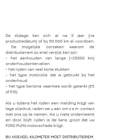
De slijtage kan zich al na 3 jaar (na 
productiedatum) of bij 50.000 km al voordoen. 
 De mogelijke oorzaken waarom de 
distributieriem zo snel verslijt, kan zijn: 
- het aanhouden van lange (>20000 km) 
onderhoudsintervallen
- het rijden van veel korte stukken
- het type motorolie dat is gebruikt bij het 
onderhoud
- het type benzine waarmee wordt getankt (E5 
of E10)
Als u tijdens het rijden een melding krijgt van 
lage oliedruk, raden we u aan om z.s.m. contact 
met ons op te nemen. Als u niets onderneemt 
en door blijft rijden is de kans groot dat uw 
FORD PUMA motorschade krijgt.
BIJ HOEVEEL KILOMETER MOET DISTRIBUTIERIEM 