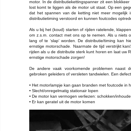
motor. In de distributiekettingspanner zit een blokkeer 
lost komt te liggen als de motor uit staat. Op een ge
dat het spannen van de ketting niet meer mogelijk i
distributietiming verstoord en kunnen foutcodes optr
Als u bij het (koud) starten of rijden ratelende, klapp
om z.s.m. contact met ons op te nemen. Als u niets onde
lang of te ‘slap’ worden. De distributie/timing kan 
ernstige motorschade.  Naarmate de tijd verstrijkt kan
rijden als u de distributie sterk kunt horen en laat uw
ernstige motorschade zorgen! 
De andere vaak voorkomende problemen naast de opg
gebroken geleiders of versleten tandwielen. Een defect 
• Het motorlampje kan gaan branden met foutcode in
• Slecht/onregelmatig stationair lopen 
• De motor kan vermogen verliezen: schokken/inhoude
• Er kan geratel uit de motor komen 