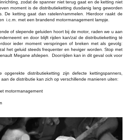
inrichting, zodat de spanner niet terug gaat en de ketting niet 
geven moment is de distributieketting dusdanig lang geworden 
s. De ketting gaat dan ratelen/rammelen. Hierdoor raakt de 
eden  i.c.m. met een brandend motormanagement lampje. 
erende of slepende geluiden hoort bij de motor, raden we u aan 
rneemt en door blijft rijden kan/zal de distributieketting té 
hierdoor ieder moment verspringen of breken met als gevolg: 
/zal het geluid steeds frequenter en heviger worden. Stop met 
 Renault Megane afslepen.  Doorrijden kan in dit geval ook voor 
erekte distributieketting zijn defecte kettingspanners, 
aan de distributie kan zich op verschillende manieren uiten: 
 het motormanagement 
n 