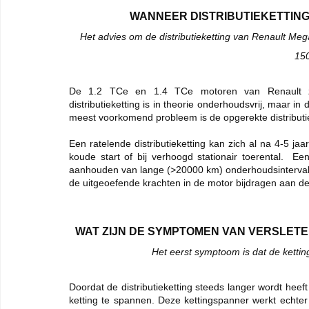
WANNEER DISTRIBUTIEKETTIN
Het advies om de distributieketting van Renault Meg
150
De 1.2 TCe en 1.4 TCe motoren van Renault zijn 
distributieketting is in theorie onderhoudsvrij, maar i
meest voorkomend probleem is de opgerekte distributie
Een ratelende distributieketting kan zich al na 4-5 ja
koude start of bij verhoogd stationair toerental.  E
aanhouden van lange (>20000 km) onderhoudsintervall
de uitgeoefende krachten in de motor bijdragen aan de 
WAT ZIJN DE SYMPTOMEN VAN VERSLETE
Het eerst symptoom is dat de kettin
Doordat de distributieketting steeds langer wordt heef
ketting te spannen. Deze kettingspanner werkt echter 