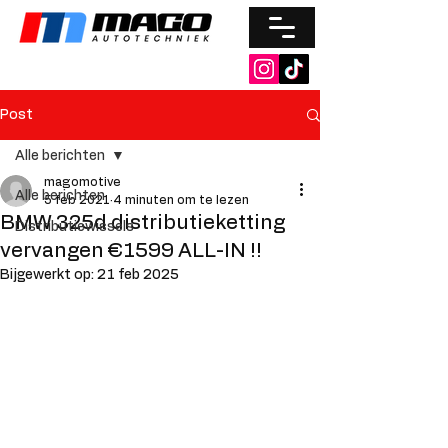
Post
Alle berichten
magomotive
Alle berichten
5 feb 2021
4 minuten om te lezen
BMW 325d distributieketting
Distributiewissels
vervangen €1599 ALL-IN !!
Bijgewerkt op:
21 feb 2025