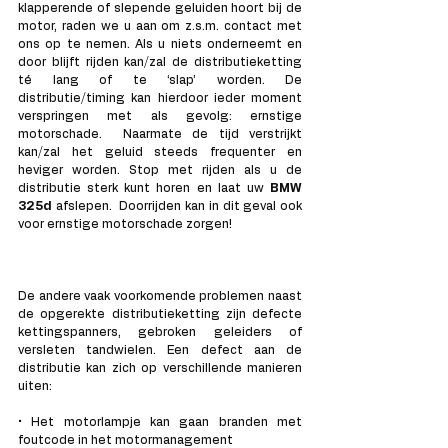
klapperende of slepende geluiden hoort bij de 
motor, raden we u aan om z.s.m. contact met 
ons op te nemen. Als u niets onderneemt en 
door blijft rijden kan/zal de distributieketting 
té lang of te ‘slap’ worden. De 
distributie/timing kan hierdoor ieder moment 
verspringen met als gevolg: ernstige 
motorschade.  Naarmate de tijd verstrijkt 
kan/zal het geluid steeds frequenter en 
heviger worden. Stop met rijden als u de 
distributie sterk kunt horen en laat uw 
BMW 
325d 
afslepen.  Doorrijden kan in dit geval ook 
voor ernstige motorschade zorgen!
De andere vaak voorkomende problemen naast 
de opgerekte distributieketting zijn defecte 
kettingspanners, gebroken geleiders of 
versleten tandwielen. Een defect aan de 
distributie kan zich op verschillende manieren 
uiten:
• Het motorlampje kan gaan branden met 
foutcode in het motormanagement