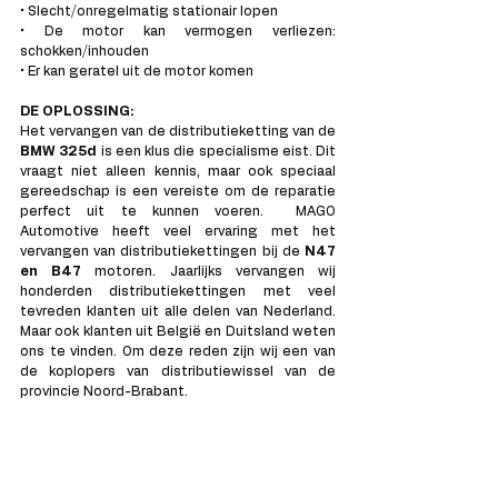
• Slecht/onregelmatig stationair lopen
• De motor kan vermogen verliezen: 
schokken/inhouden
• Er kan geratel uit de motor komen
DE OPLOSSING:
Het vervangen van de distributieketting van de 
BMW 325d 
is een klus die specialisme eist. Dit 
vraagt niet alleen kennis, maar ook speciaal 
gereedschap is een vereiste om de reparatie 
perfect uit te kunnen voeren.  MAGO 
Automotive heeft veel ervaring met het 
vervangen van distributiekettingen bij de 
N47 
en B47
 motoren. Jaarlijks vervangen wij 
honderden distributiekettingen met veel 
tevreden klanten uit alle delen van Nederland. 
Maar ook klanten uit België en Duitsland weten 
ons te vinden. Om deze reden zijn wij een van 
de koplopers van distributiewissel van de 
provincie Noord-Brabant. 