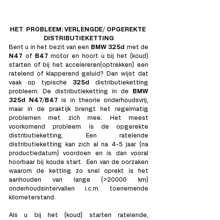
HET  PROBLEEM: VERLENGDE/ OPGEREKTE 
DISTRIBUTIEKETTING
Bent u in het bezit van een 
BMW 325d 
met de 
N47 
of 
B47 
motor en hoort u bij het (koud) 
starten of bij het accelereren(optrekken) een 
ratelend of klapperend geluid? Dan wijst dat 
vaak op typische 
325d 
distributieketting 
probleem. De distributieketting in de 
BMW 
325d N47/B47
 is in theorie onderhoudsvrij, 
maar in de praktijk brengt het regelmatig 
problemen met zich mee. Het meest 
voorkomend probleem is de opgerekte 
distributieketting. Een ratelende 
distributieketting kan zich al na 4-5 jaar (na 
productiedatum) voordoen en is dan vooral 
hoorbaar bij koude start.  Een van de oorzaken 
waarom de ketting zo snel oprekt is het 
aanhouden van lange (>20000 km) 
onderhoudsintervallen i.c.m. toenemende 
kilometerstand.  
Als u bij het (koud) starten ratelende, 