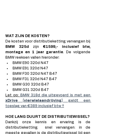
WAT ZIJN DE KOSTEN?
De kosten voor distributieketting vervangen bij 
BMW 325d 
zijn 
€1599,- inclusief btw, 
montage en 1 jaar garantie
. De volgende 
BMW reeksen vallen hieronder:
BMW E90 320d N47
BMW E91 320d N47
BMW F30 320d N47 B47
BMW F31 320d N47 B47
BMW G30 320d B47
BMW G31 320d B47
Let op: 
BMW 318d die uitgevoerd is met een 
xDrive (vierwielaandrijving)
 geldt een 
toeslag van €389 inclusief btw !!
HOE LANG DUURT DE DISTRIBUTIEWISSEL?
Dankzij onze kennis en ervaring is de 
distributieketting  snel vervangen: in de 
meeste gevallen is de distributiewissel bij een 