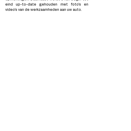
eind up-to-date gehouden met foto's en 
video's van de werkzaamheden aan uw auto. 
3. Geen verrassingen achteraf
Bij elk bezoek krijgt u een gratis diagnose en 
offerte. Laat u de reparatie uitvoeren, dan is 
uw eindfactuur gelijk aan de offerte. Indien we 
tijdens de reparatie nog een bijkomend 
probleem vaststellen, dan vragen we u eerst 
om uw akkoord. Geen onaangename 
verrassingen dus.
AFSPRAAK MAKEN?
U kunt ons bellen, berichten of appen via de 